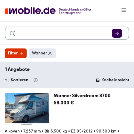
Filter
Wanner
1 Angebote
Sortieren
Kachelansicht
Wanner Silverdream S700
58.000 €
Alkoven
•
7.237 mm
•
Bis 3.500 kg
•
EZ 05/2012
•
90.300 km
•