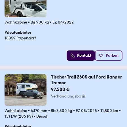
Wohnkabine
•
Bis 900 kg
•
EZ 04/2022
Privatanbieter
18059 Papendorf
Kontakt
Parken
Tischer Trail 260S auf Ford Ranger
Tremor
97.500 €
Verhandlungsbasis
Wohnkabine
•
6.170 mm
•
Bis 3.500 kg
•
EZ 05/2025
•
11.800 km
•
151 kW (205 PS)
•
Diesel
Privatanbieter