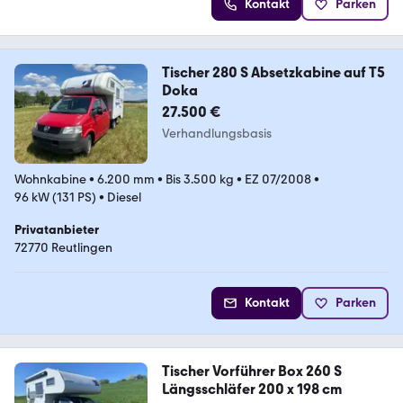
Kontakt
Parken
Tischer 280 S Absetzkabine auf T5
Doka
27.500 €
Verhandlungsbasis
Wohnkabine
•
6.200 mm
•
Bis 3.500 kg
•
EZ 07/2008
•
96 kW (131 PS)
•
Diesel
Privatanbieter
72770 Reutlingen
Kontakt
Parken
Tischer Vorführer Box 260 S
Längsschläfer 200 x 198 cm