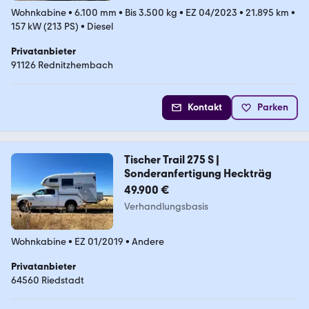
Wohnkabine
•
6.100 mm
•
Bis 3.500 kg
•
EZ 04/2023
•
21.895 km
•
157 kW (213 PS)
•
Diesel
Privatanbieter
91126 Rednitzhembach
Kontakt
Parken
Tischer Trail 275 S |
Sonderanfertigung Heckträg
49.900 €
Verhandlungsbasis
Wohnkabine
•
EZ 01/2019
•
Andere
Privatanbieter
64560 Riedstadt