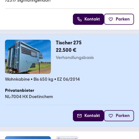
72517 Sigmaringendorf
Kontakt
Parken
Tischer 275
22.500 €
Verhandlungsbasis
Wohnkabine
•
Bis 650 kg
•
EZ 06/2014
Privatanbieter
NL-7004 HX Doetinchem
Kontakt
Parken