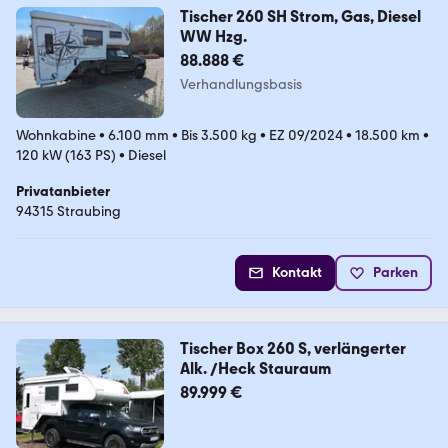
Tischer 260 SH Strom, Gas, Diesel
WW Hzg.
88.888 €
Verhandlungsbasis
Wohnkabine
•
6.100 mm
•
Bis 3.500 kg
•
EZ 09/2024
•
18.500 km
•
120 kW (163 PS)
•
Diesel
Privatanbieter
94315 Straubing
Kontakt
Parken
Tischer Box 260 S, verlängerter
Alk. /Heck Stauraum
89.999 €