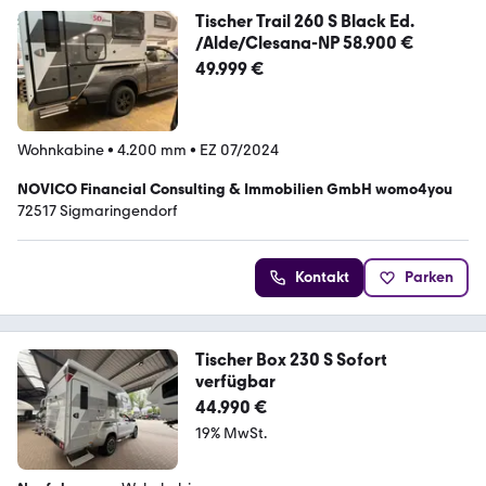
Tischer Trail 260 S Black Ed.
/Alde/Clesana-NP 58.900 €
49.999 €
Wohnkabine
•
4.200 mm
•
EZ 07/2024
NOVICO Financial Consulting & Immobilien GmbH womo4you
72517 Sigmaringendorf
Kontakt
Parken
Tischer Box 230 S Sofort
verfügbar
44.990 €
19% MwSt.