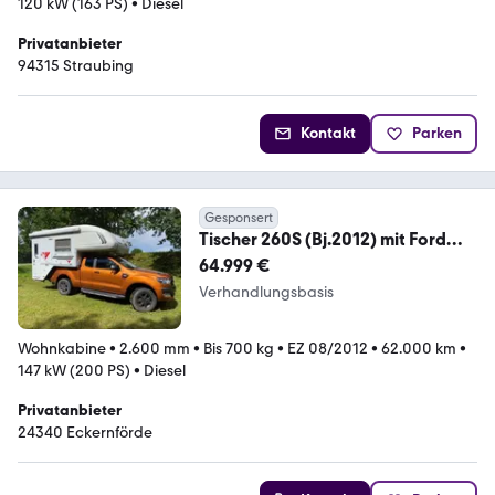
120 kW (163 PS)
•
Diesel
Privatanbieter
94315 Straubing
Kontakt
Parken
Gesponsert
Tischer 260S (Bj.2012) mit Ford
Ranger 3.2L (Bj.2019)
64.999 €
Verhandlungsbasis
Wohnkabine
•
2.600 mm
•
Bis 700 kg
•
EZ 08/2012
•
62.000 km
•
147 kW (200 PS)
•
Diesel
Privatanbieter
24340 Eckernförde