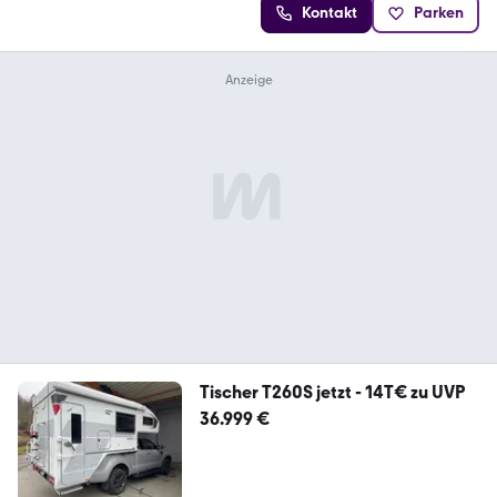
Kontakt
Parken
Tischer T260S jetzt - 14T€ zu UVP
36.999 €