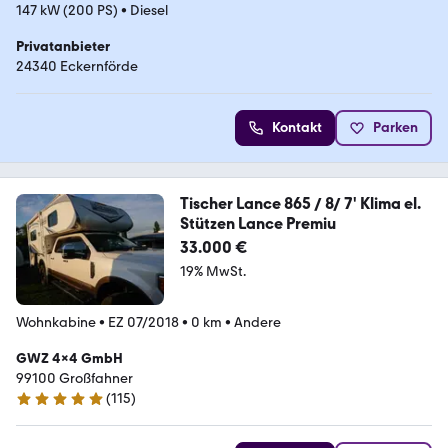
147 kW (200 PS)
•
Diesel
Privatanbieter
24340 Eckernförde
Kontakt
Parken
Tischer Lance 865 / 8/ 7' Klima el.
Stützen Lance Premiu
33.000 €
19% MwSt.
Wohnkabine
•
EZ 07/2018
•
0 km
•
Andere
GWZ 4x4 GmbH
99100 Großfahner
(
115
)
5 Sterne