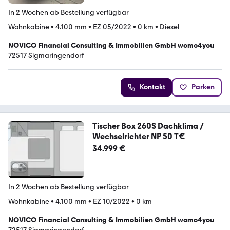
In 2 Wochen ab Bestellung verfügbar
Wohnkabine
•
4.100 mm
•
EZ 05/2022
•
0 km
•
Diesel
NOVICO Financial Consulting & Immobilien GmbH womo4you
72517 Sigmaringendorf
Kontakt
Parken
Tischer Box 260S Dachklima /
Wechselrichter NP 50 T€
34.999 €
In 2 Wochen ab Bestellung verfügbar
Wohnkabine
•
4.100 mm
•
EZ 10/2022
•
0 km
NOVICO Financial Consulting & Immobilien GmbH womo4you