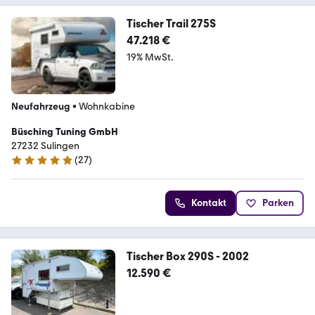
Tischer Trail 275S
47.218 €
19% MwSt.
Neufahrzeug
•
Wohnkabine
Büsching Tuning GmbH
27232 Sulingen
(
27
)
5 Sterne
Kontakt
Parken
Tischer Box 290S - 2002
12.590 €