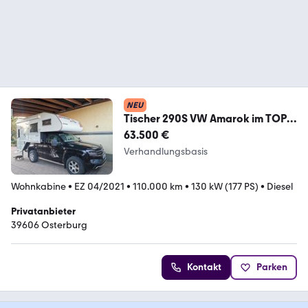
NEU
Tischer 290S VW Amarok im TOP
Zustand
63.500 €
Verhandlungsbasis
Wohnkabine
•
EZ 04/2021
•
110.000 km
•
130 kW (177 PS)
•
Diesel
Privatanbieter
39606 Osterburg
Kontakt
Parken