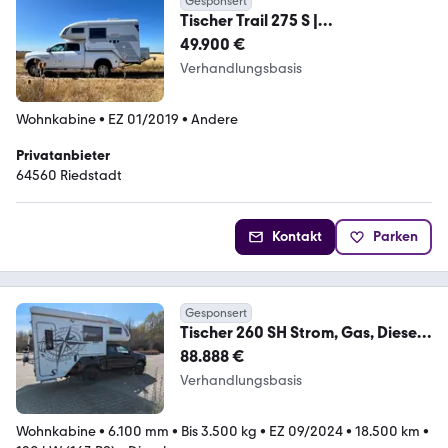
Gesponsert
Tischer Trail 275 S |
Sonderanfertigung Heckträg
49.900 €
Verhandlungsbasis
Wohnkabine
•
EZ 01/2019
•
Andere
Privatanbieter
64560 Riedstadt
Kontakt
Parken
Gesponsert
Tischer 260 SH Strom, Gas, Diesel
WW Hzg.
88.888 €
Verhandlungsbasis
Wohnkabine
•
6.100 mm
•
Bis 3.500 kg
•
EZ 09/2024
•
18.500 km
•