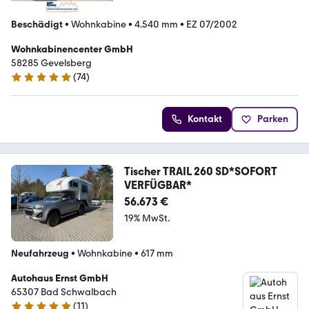
Beschädigt
•
Wohnkabine
•
4.540 mm
•
EZ 07/2002
Wohnkabinencenter GmbH
58285 Gevelsberg
(
74
)
4.9 Sterne
Kontakt
Parken
Tischer TRAIL 260 SD*SOFORT
VERFÜGBAR*
56.673 €
19% MwSt.
Neufahrzeug
•
Wohnkabine
•
617 mm
Autohaus Ernst GmbH
65307 Bad Schwalbach
(
11
)