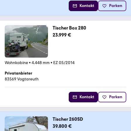
Kontakt
Parken
Tischer Box 280
23.999 €
Wohnkabine
•
4.448 mm
•
EZ 05/2014
Privatanbieter
83569 Vogtareuth
Kontakt
Parken
Tischer 260SD
39.800 €