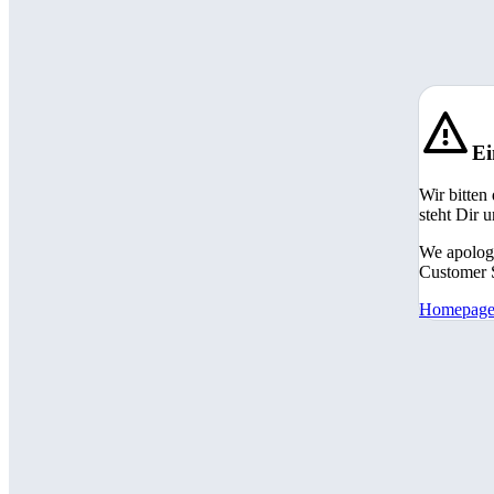
Ei
Wir bitten
steht Dir 
We apologi
Customer S
Homepag