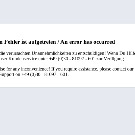
n Fehler ist aufgetreten / An error has occurred
 die verursachten Unannehmlichkeiten zu entschuldigen! Wenn Du Hilfe
unser Kundenservice unter +49 (0)30 - 81097 - 601 zur Verfügung.
se for any inconvenience! If you require assistance, please contact our
upport on +49 (0)30 - 81097 - 601.
e