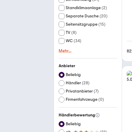
Standklimaanlage
(
2
)
Separate Dusche
(
20
)
Seitensitzgruppe
(
15
)
TV
(
8
)
WC
(
34
)
Mehr
...
82
Anbieter
Beliebig
Händler
(
28
)
Privatanbieter
(
7
)
Firmenfahrzeuge
(
0
)
Händlerbewertung
Beliebig