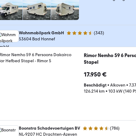
Wohnmobilpark GmbH
(
343
)
4.3 Sterne
53604 Bad Honnef
Rimor Nemho 59 6 Pers
Stapel
17.950 €
Beschädigt
•
Alkoven
•
7.3
126.214 km
•
103 kW (140 P
Boonstra Schadevoertuigen BV
(
786
)
4.4 Sterne
NL-9207 HC Drachten-Azeven