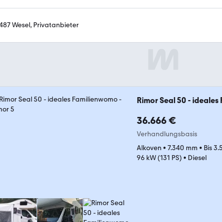
487 Wesel, Privatanbieter
Rimor Seal 50 - ideale
36.666 €
Verhandlungsbasis
Alkoven
•
7.340 mm
•
Bis 3
96 kW (131 PS)
•
Diesel