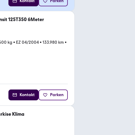
Kontakt
Parken
ansit 125T350 6Meter
.500 kg
•
EZ 04/2004
•
133.980 km
•
Kontakt
Parken
arkise Klima