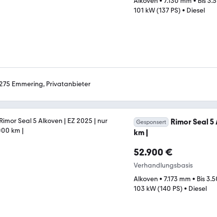
Alkoven
•
7.130 mm
•
Bis 3.
101 kW (137 PS)
•
Diesel
275 Emmering, Privatanbieter
Rimor Seal 5 
Gesponsert
km |
52.900 €
Verhandlungsbasis
Alkoven
•
7.173 mm
•
Bis 3.
103 kW (140 PS)
•
Diesel