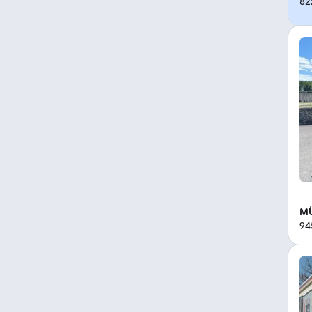
82
MÜ
94