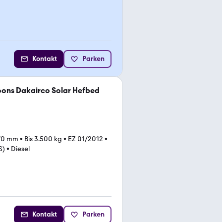
Kontakt
Parken
oons Dakairco Solar Hefbed
70 mm
•
Bis 3.500 kg
•
EZ 01/2012
•
S)
•
Diesel
Kontakt
Parken