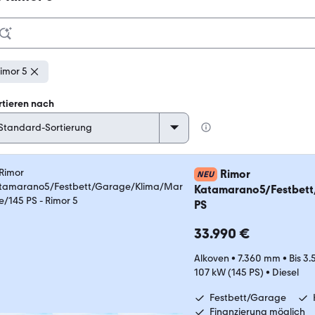
imor 5
rtieren nach
Rimor
NEU
Katamarano5/Festbett
PS
33.990 €
Alkoven
•
7.360 mm
•
Bis 3
107 kW (145 PS)
•
Diesel
Festbett/Garage
Finanzierung möglich