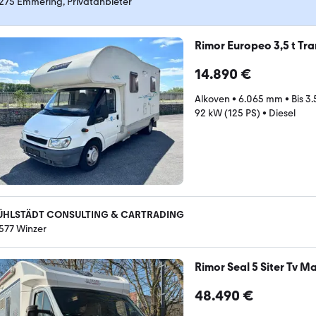
275 Emmering, Privatanbieter
Rimor Europeo 3,5 t Tr
14.890 €
Alkoven
•
6.065 mm
•
Bis 3
92 kW (125 PS)
•
Diesel
HLSTÄDT CONSULTING & CARTRADING
577 Winzer
Rimor Seal 5 Siter Tv M
48.490 €