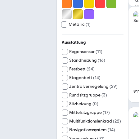
Metallic
(
1
)
Ausstattung
Regensensor
(
11
)
Standheizung
(
16
)
Festbett
(
24
)
Etagenbett
(
14
)
Zentralverriegelung
(
29
)
91
Rundsitzgruppe
(
3
)
Sitzheizung
(
0
)
Mittelsitzgruppe
(
17
)
Multifunktionslenkrad
(
22
)
Navigationssystem
(
14
)
Servolenkung
(
31
)