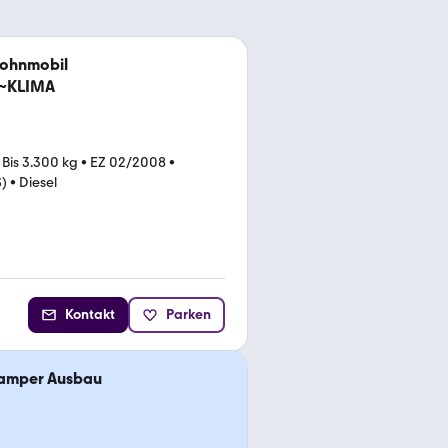
Wohnmobil
g~KLIMA
•
Bis 3.300 kg
•
EZ 02/2008
•
S)
•
Diesel
Kontakt
Parken
Camper Ausbau