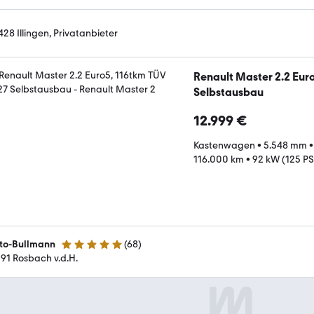
428 Illingen, Privatanbieter
Renault Master 2.2 Eur
Selbstausbau
12.999 €
Kastenwagen
•
5.548 mm
116.000 km
•
92 kW (125 PS
to-Bullmann
(
68
)
4.9 Sterne
191 Rosbach v.d.H.