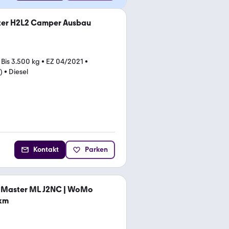
ter H2L2 Camper Ausbau
•
Bis 3.500 kg
•
EZ 04/2021
•
)
•
Diesel
Kontakt
Parken
 Master ML J2NC | WoMo
 km