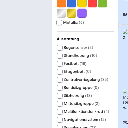
86
Metallic
(
6
)
Ausstattung
Regensensor
(
2
)
Standheizung
(
10
)
Festbett
(
18
)
Etagenbett
(
0
)
Zentralverriegelung
(
25
)
Rundsitzgruppe
(
0
)
Sitzheizung
(
12
)
Mittelsitzgruppe
(
2
)
Multifunktionslenkrad
(
4
)
Navigationssystem
(
15
)
75
Servolenkung
(
27
)