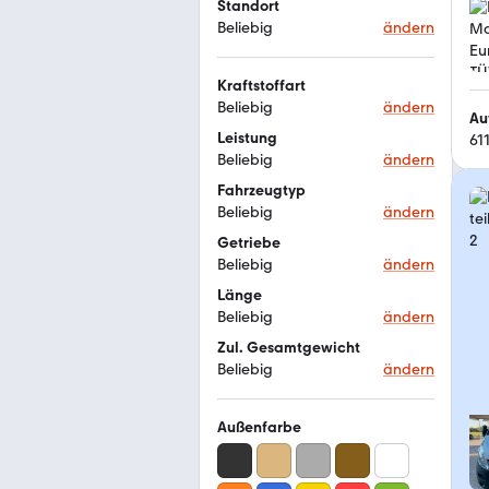
Standort
Beliebig
ändern
Kraftstoffart
Beliebig
ändern
Au
Leistung
61
Beliebig
ändern
Fahrzeugtyp
Beliebig
ändern
Getriebe
Beliebig
ändern
Länge
Beliebig
ändern
Zul. Gesamtgewicht
Beliebig
ändern
Außenfarbe