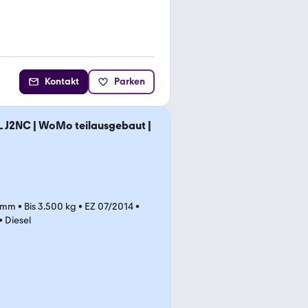
Kontakt
Parken
 J2NC | WoMo teilausgebaut |
 mm
•
Bis 3.500 kg
•
EZ 07/2014
•
•
Diesel