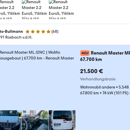
to-Bullmann
(
68
)
4.9 Sterne
191 Rosbach v.d.H.
Renault Master ML
NEU
67.700 km
21.500 €
Verhandlungsbasis
Wohnmobil andere
•
5.548
67.800 km
•
74 kW (101 PS)