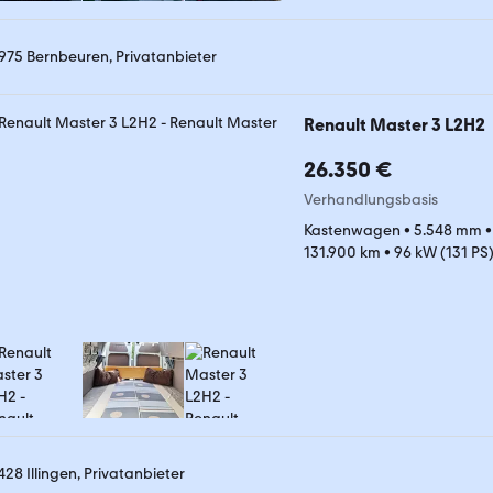
975 Bernbeuren, Privatanbieter
Renault Master 3 L2H2
26.350 €
Verhandlungsbasis
Kastenwagen
•
5.548 mm
131.900 km
•
96 kW (131 PS
428 Illingen, Privatanbieter