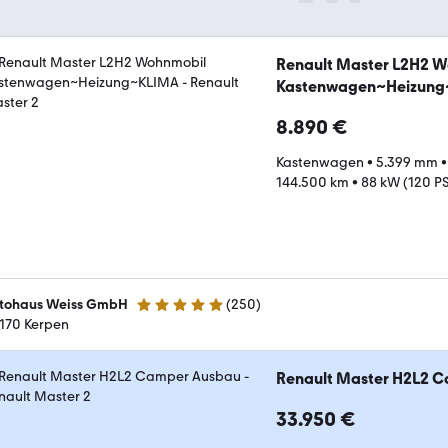
Renault Master L2H2 
Kastenwagen~Heizun
8.890 €
Kastenwagen
•
5.399 mm
144.500 km
•
88 kW (120 P
tohaus Weiss GmbH
(
250
)
4.8 Sterne
170 Kerpen
Renault Master H2L2 
33.950 €