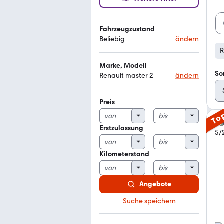
Fahrzeugzustand
Beliebig
ändern
R
Marke, Modell
So
Renault master 2
ändern
Preis
To
Erstzulassung
Kilometerstand
Angebote
Suche speichern