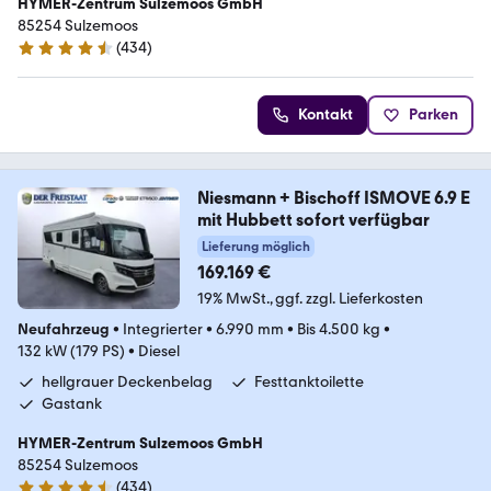
HYMER-Zentrum Sulzemoos GmbH
85254 Sulzemoos
(
434
)
4.7 Sterne
Kontakt
Parken
Niesmann + Bischoff ISMOVE 6.9 E
mit Hubbett sofort verfügbar
Lieferung möglich
169.169 €
19% MwSt.
ggf. zzgl. Lieferkosten
Neufahrzeug
•
Integrierter
•
6.990 mm
•
Bis 4.500 kg
•
132 kW (179 PS)
•
Diesel
hellgrauer Deckenbelag
Festtanktoilette
Gastank
HYMER-Zentrum Sulzemoos GmbH
85254 Sulzemoos
(
434
)