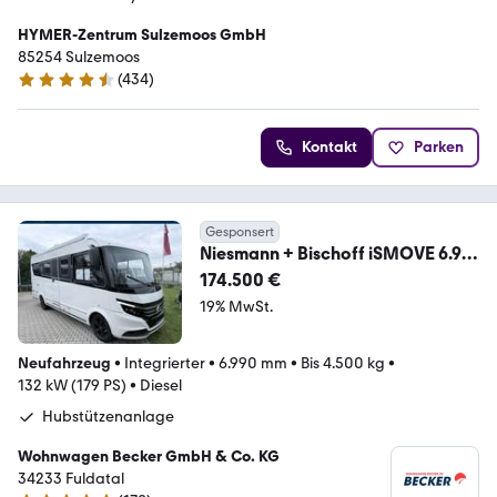
HYMER-Zentrum Sulzemoos GmbH
85254 Sulzemoos
(
434
)
4.7 Sterne
Kontakt
Parken
Gesponsert
Niesmann + Bischoff iSMOVE 6.9 E
sofort verfügbar!
174.500 €
19% MwSt.
Neufahrzeug
•
Integrierter
•
6.990 mm
•
Bis 4.500 kg
•
132 kW (179 PS)
•
Diesel
Hubstützenanlage
Wohnwagen Becker GmbH & Co. KG
34233 Fuldatal