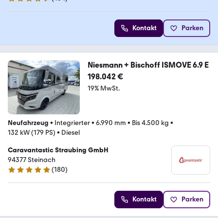
4.7 Sterne
Kontakt
Parken
Niesmann + Bischoff ISMOVE 6.9 E
198.042 €
19% MwSt.
Neufahrzeug
•
Integrierter
•
6.990 mm
•
Bis 4.500 kg
•
132 kW (179 PS)
•
Diesel
Caravantastic Straubing GmbH
94377 Steinach
(
180
)
4.8 Sterne
Kontakt
Parken