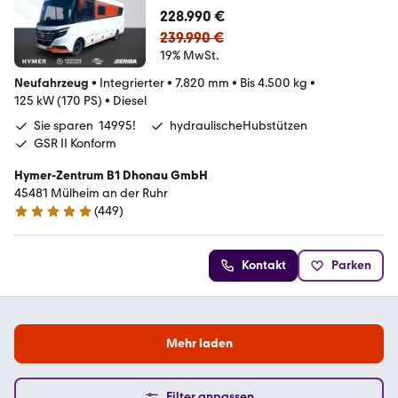
228.990 €
239.990 €
19% MwSt.
Neufahrzeug
•
Integrierter
•
7.820 mm
•
Bis 4.500 kg
•
125 kW (170 PS)
•
Diesel
Sie sparen  14995!
hydraulischeHubstützen
GSR II Konform
Hymer-Zentrum B1 Dhonau GmbH
45481 Mülheim an der Ruhr
(
449
)
4.8 Sterne
Kontakt
Parken
Mehr laden
Filter anpassen