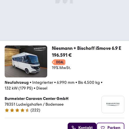
Niesmann + Bischoff iSmove 6.9 E
196.591 €
DEAL
19% MwSt.
Neufahrzeug
•
Integrierter
•
6.990 mm
•
Bis 4.500 kg
•
132 kW (179 PS)
•
Diesel
Burmeister Caravan Center GmbH
78351 Ludwigshafen / Bodensee
(
222
)
4.5 Sterne
Kontakt
Parken