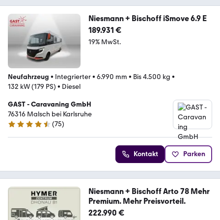
Niesmann + Bischoff iSmove 6.9 E
189.931 €
19% MwSt.
Neufahrzeug
•
Integrierter
•
6.990 mm
•
Bis 4.500 kg
•
132 kW (179 PS)
•
Diesel
GAST - Caravaning GmbH
76316 Malsch bei Karlsruhe
(
75
)
4.3 Sterne
Kontakt
Parken
Niesmann + Bischoff Arto 78 Mehr
Premium. Mehr Preisvorteil.
222.990 €