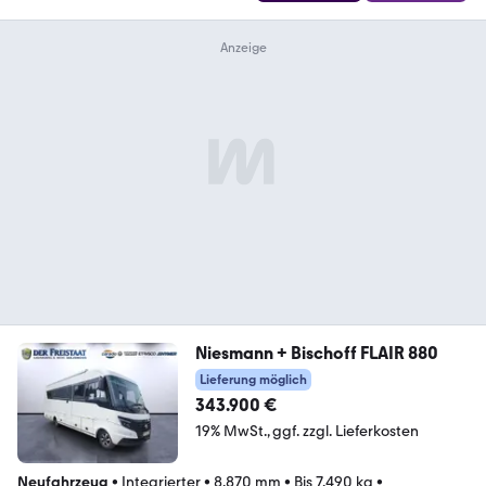
Niesmann + Bischoff FLAIR 880
Lieferung möglich
343.900 €
19% MwSt.
ggf. zzgl. Lieferkosten
Neufahrzeug
•
Integrierter
•
8.870 mm
•
Bis 7.490 kg
•