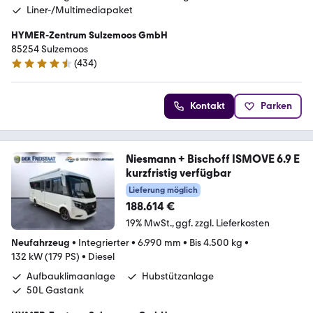
Liner-/Multimediapaket
HYMER-Zentrum Sulzemoos GmbH
85254 Sulzemoos
(
434
)
4.7 Sterne
Kontakt
Parken
Niesmann + Bischoff ISMOVE 6.9 E
kurzfristig verfügbar
Lieferung möglich
188.614 €
19% MwSt.
ggf. zzgl. Lieferkosten
Neufahrzeug
•
Integrierter
•
6.990 mm
•
Bis 4.500 kg
•
132 kW (179 PS)
•
Diesel
Aufbauklimaanlage
Hubstützanlage
50L Gastank