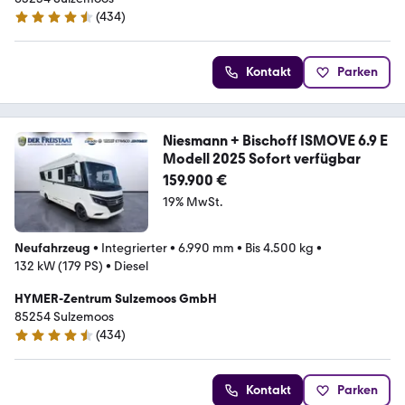
(
434
)
4.7 Sterne
Kontakt
Parken
Niesmann + Bischoff ISMOVE 6.9 E
Modell 2025 Sofort verfügbar
159.900 €
19% MwSt.
Neufahrzeug
•
Integrierter
•
6.990 mm
•
Bis 4.500 kg
•
132 kW (179 PS)
•
Diesel
HYMER-Zentrum Sulzemoos GmbH
85254 Sulzemoos
(
434
)
4.7 Sterne
Kontakt
Parken