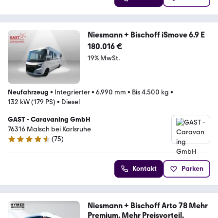
Niesmann + Bischoff iSmove 6.9 E
180.016 €
19% MwSt.
Neufahrzeug
•
Integrierter
•
6.990 mm
•
Bis 4.500 kg
•
132 kW (179 PS)
•
Diesel
GAST - Caravaning GmbH
76316 Malsch bei Karlsruhe
(
75
)
4.3 Sterne
Kontakt
Parken
Niesmann + Bischoff Arto 78 Mehr
Premium. Mehr Preisvorteil.