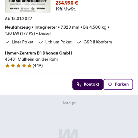
234.990 €
19% MwSt.
Ab 15.01.2027
Neufahrzeug
•
Integrierter
•
7.820 mm
•
Bis 4.500 kg
•
130 kW (177 PS)
•
Diesel
Liner Paket
Lithium Paket
GSR II Konform
Hymer-Zentrum B1 Dhonau GmbH
45481 Mülheim an der Ruhr
(
449
)
4.8 Sterne
Kontakt
Parken