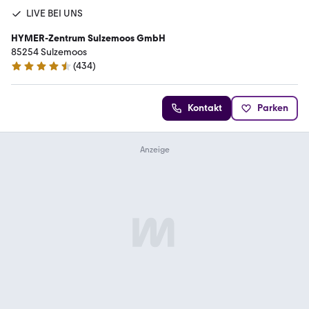
LIVE BEI UNS
HYMER-Zentrum Sulzemoos GmbH
85254 Sulzemoos
(
434
)
4.7 Sterne
Kontakt
Parken