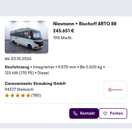
Niesmann + Bischoff ARTO 88
245.651 €
19% MwSt.
Ab 03.10.2026
Neufahrzeug
•
Integrierter
•
9.070 mm
•
Bis 5.500 kg
•
125 kW (170 PS)
•
Diesel
Caravantastic Straubing GmbH
94377 Steinach
(
180
)
4.8 Sterne
Kontakt
Parken