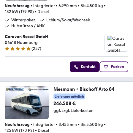
Neufahrzeug
•
Integrierter
•
6.990 mm
•
Bis 4.500 kg
•
132 kW (179 PS)
•
Diesel
Winterpaket
Lithium/Solar/Wechselr
Hubstützen / AHK
Caravan Rossol GmbH
06618 Naumburg
(
257
)
4.8 Sterne
Kontakt
Parken
Niesmann + Bischoff Arto 84
Lieferung möglich
246.508 €
ggf. zzgl. Lieferkosten
Neufahrzeug
•
Integrierter
•
8.453 mm
•
Bis 5.500 kg
•
125 kW (170 PS)
•
Diesel