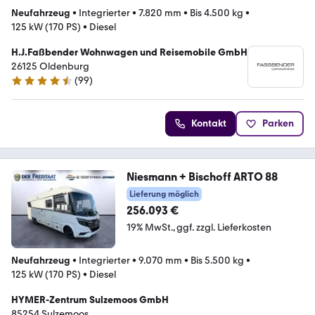
Neufahrzeug
•
Integrierter
•
7.820 mm
•
Bis 4.500 kg
•
125 kW (170 PS)
•
Diesel
H.J.Faßbender Wohnwagen und Reisemobile GmbH
26125 Oldenburg
(
99
)
4.3 Sterne
Kontakt
Parken
Niesmann + Bischoff ARTO 88
Lieferung möglich
256.093 €
19% MwSt.
ggf. zzgl. Lieferkosten
Neufahrzeug
•
Integrierter
•
9.070 mm
•
Bis 5.500 kg
•
125 kW (170 PS)
•
Diesel
HYMER-Zentrum Sulzemoos GmbH
85254 Sulzemoos