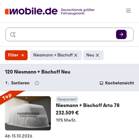
Filter
Niesmann + Bischoff
Neu
120 Niesmann + Bischoff Neu
Sortieren
Kachelansicht
Top
Gesponsert
Niesmann + Bischoff Arto 78
232.509 €
19% MwSt.
Ab 15.10.2026