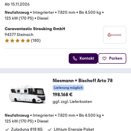
Ab 15.11.2026
Neufahrzeug
•
Integrierter
•
7.820 mm
•
Bis 4.500 kg
•
125 kW (170 PS)
•
Diesel
Caravantastic Straubing GmbH
94377 Steinach
(
180
)
4.8 Sterne
Kontakt
Parken
Niesmann + Bischoff Arto 78
Lieferung möglich
198.168 €
ggf. zzgl. Lieferkosten
Neufahrzeug
•
Integrierter
•
7.820 mm
•
Bis 4.500 kg
•
125 kW (170 PS)
•
Diesel
Zuladung 818 KG
Lithium Energie Paket