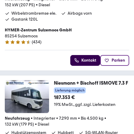
152 kW (207 PS)
•
Diesel
Wirbelstrombremse ele.
Airbags vorn
Gastank 120L
HYMER-Zentrum Sulzemoos GmbH
85254 Sulzemoos
(
434
)
4.7 Sterne
Kontakt
Parken
Niesmann + Bischoff ISMOVE 7.3 F
Lieferung möglich
187.353 €
19% MwSt.
ggf. zzgl. Lieferkosten
Neufahrzeug
•
Integrierter
•
7.290 mm
•
Bis 4.500 kg
•
132 kW (179 PS)
•
Diesel
Hubstützensystem
Hubbett
5G-WLAN-Router