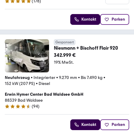
(
178
)
5 Sterne
Kontakt
Parken
Gesponsert
Niesmann + Bischoff Flair 920
342.999 €
19% MwSt.
Neufahrzeug
•
Integrierter
•
9.270 mm
•
Bis 7.490 kg
•
152 kW (207 PS)
•
Diesel
Erwin Hymer Center Bad Waldsee GmbH
88339 Bad Waldsee
(
94
)
4.5 Sterne
Kontakt
Parken