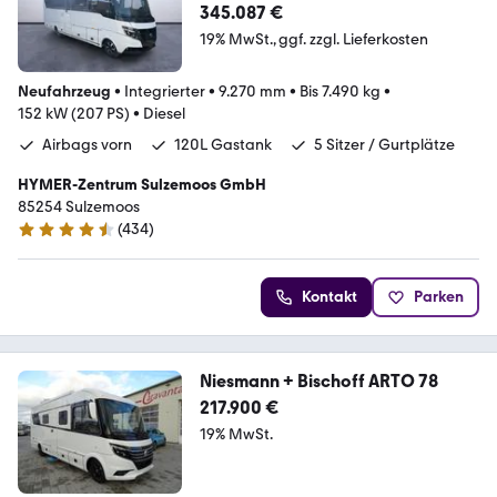
345.087 €
19% MwSt.
ggf. zzgl. Lieferkosten
Neufahrzeug
•
Integrierter
•
9.270 mm
•
Bis 7.490 kg
•
152 kW (207 PS)
•
Diesel
Airbags vorn
120L Gastank
5 Sitzer / Gurtplätze
HYMER-Zentrum Sulzemoos GmbH
85254 Sulzemoos
(
434
)
4.7 Sterne
Kontakt
Parken
Niesmann + Bischoff ARTO 78
217.900 €
19% MwSt.