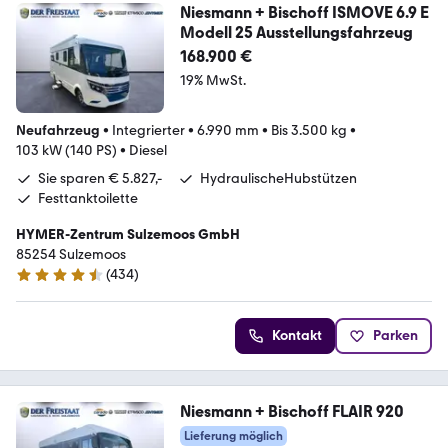
Niesmann + Bischoff ISMOVE 6.9 E
Modell 25 Ausstellungsfahrzeug
168.900 €
19% MwSt.
Neufahrzeug
•
Integrierter
•
6.990 mm
•
Bis 3.500 kg
•
103 kW (140 PS)
•
Diesel
Sie sparen € 5.827,-
HydraulischeHubstützen
Festtanktoilette
HYMER-Zentrum Sulzemoos GmbH
85254 Sulzemoos
(
434
)
4.7 Sterne
Kontakt
Parken
Niesmann + Bischoff FLAIR 920
Lieferung möglich