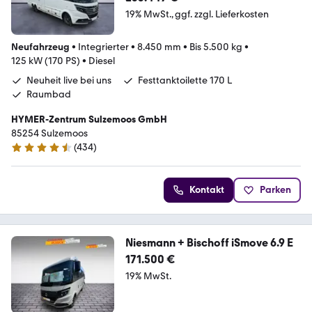
19% MwSt.
ggf. zzgl. Lieferkosten
Neufahrzeug
•
Integrierter
•
8.450 mm
•
Bis 5.500 kg
•
125 kW (170 PS)
•
Diesel
Neuheit live bei uns
Festtanktoilette 170 L
Raumbad
HYMER-Zentrum Sulzemoos GmbH
85254 Sulzemoos
(
434
)
4.7 Sterne
Kontakt
Parken
Niesmann + Bischoff iSmove 6.9 E
171.500 €
19% MwSt.