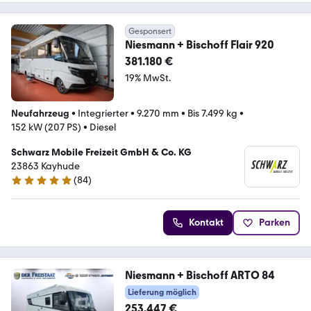
Gesponsert
Niesmann + Bischoff Flair 920
381.180 €
19% MwSt.
Neufahrzeug
•
Integrierter
•
9.270 mm
•
Bis 7.499 kg
•
152 kW (207 PS)
•
Diesel
Schwarz Mobile Freizeit GmbH & Co. KG
23863 Kayhude
(
84
)
4.8 Sterne
Kontakt
Parken
Niesmann + Bischoff ARTO 84
Lieferung möglich
253.447 €