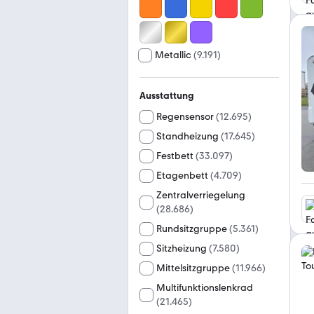
Metallic
(
9.191
)
Ausstattung
Regensensor
(
12.695
)
Standheizung
(
17.645
)
Festbett
(
33.097
)
Etagenbett
(
4.709
)
Zentralverriegelung
(
28.686
)
Rundsitzgruppe
(
5.361
)
Sitzheizung
(
7.580
)
Mittelsitzgruppe
(
11.966
)
Multifunktionslenkrad
(
21.465
)