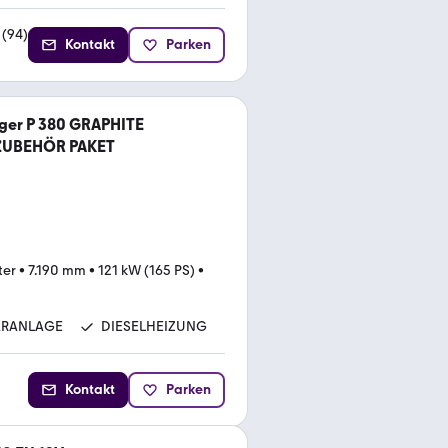
(
94
)
Kontakt
Parken
ger P 380 GRAPHITE
ZUBEHÖR PAKET
ter
•
7.190 mm
•
121 kW (165 PS)
•
ARANLAGE
DIESELHEIZUNG
Kontakt
Parken