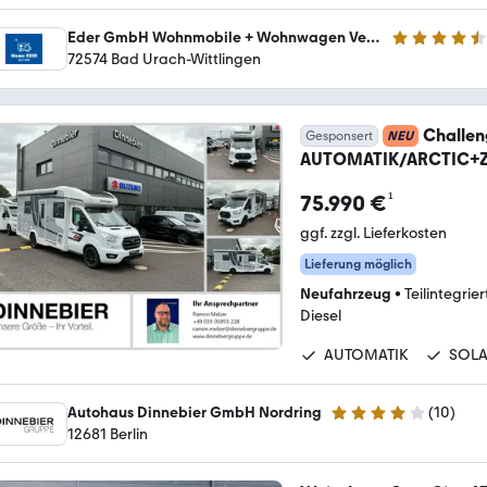
Eder GmbH Wohnmobile + Wohnwagen Verkauf-Vermietung-Zubehör
4.6 Sterne
72574 Bad Urach-Wittlingen
Challen
Gesponsert
NEU
AUTOMATIK/ARCTIC+
¹
75.990 €
ggf. zzgl. Lieferkosten
Lieferung möglich
Neufahrzeug
•
Teilintegrier
Diesel
AUTOMATIK
SOL
Autohaus Dinnebier GmbH Nordring
(
10
)
3.8 Sterne
12681 Berlin