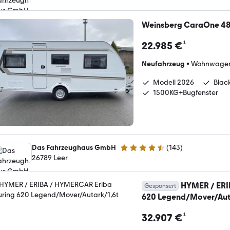
Weinsberg CaraOne 48
¹
22.985 €
Neufahrzeug
•
Wohnwage
Modell 2026
Blac
1500KG+Bugfenster
Das Fahrzeughaus GmbH
(
143
)
4.5 Sterne
26789 Leer
HYMER / ERI
Gesponsert
620 Legend/Mover/Aut
¹
32.907 €