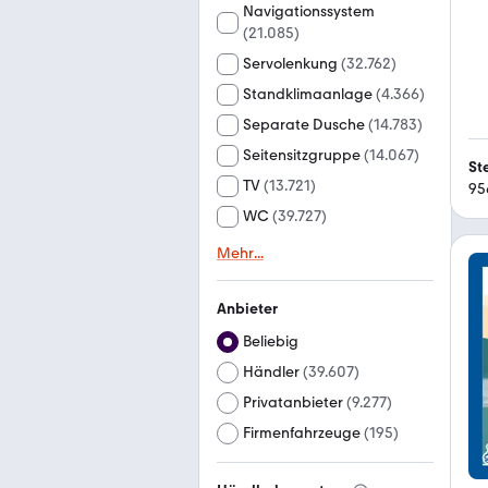
Navigationssystem
(
21.085
)
Servolenkung
(
32.762
)
Standklimaanlage
(
4.366
)
Separate Dusche
(
14.783
)
Seitensitzgruppe
(
14.067
)
St
TV
(
13.721
)
95
WC
(
39.727
)
Mehr
...
Anbieter
Beliebig
Händler
(
39.607
)
Privatanbieter
(
9.277
)
Firmenfahrzeuge
(
195
)