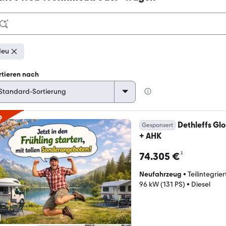
Neu
rtieren nach
p
Dethleffs Gl
Gesponsert
+ AHK
¹
74.305 €
Neufahrzeug
•
Teilintegrier
96 kW (131 PS)
•
Diesel