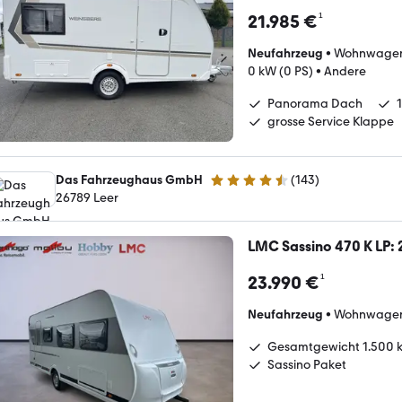
¹
21.985 €
Neufahrzeug
•
Wohnwage
0 kW (0 PS)
•
Andere
Panorama Dach
grosse Service Klappe
Das Fahrzeughaus GmbH
(
143
)
4.5 Sterne
26789 Leer
LMC Sassino 470 K LP:
¹
23.990 €
Neufahrzeug
•
Wohnwage
Gesamtgewicht 1.500 
Sassino Paket