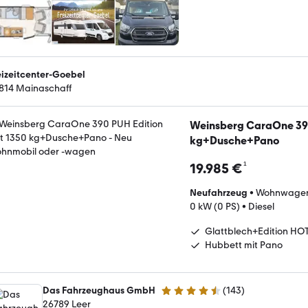
eizeitcenter-Goebel
814 Mainaschaff
Weinsberg CaraOne 390
kg+Dusche+Pano
¹
19.985 €
Neufahrzeug
•
Wohnwage
0 kW (0 PS)
•
Diesel
Glattblech+Edition HO
Hubbett mit Pano
Das Fahrzeughaus GmbH
(
143
)
4.5 Sterne
26789 Leer