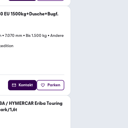
0 EU 1500kg+Dusche+Bugf.
n
•
7.070 mm
•
Bis 1.500 kg
•
Andere
kedition
Kontakt
Parken
BA / HYMERCAR Eriba Touring
ark/1,6t