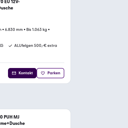
0 EU 12V-
Dusche
n
•
6.830 mm
•
Bis 1.063 kg
•
KG
ALUfelgen 500,-€ extra
Kontakt
Parken
0 PUH MJ
rme+Dusche