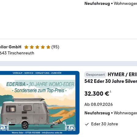
Neufahrzeug
•
Wohnwage
ellar GmbH
(
95
)
4.9 Sterne
643 Tirschenreuth
HYMER / ERI
Gesponsert
542 Eder 30 Jahre Silver
¹
32.300 €
Ab 08.09.2026
Neufahrzeug
•
Wohnwage
Eder 30 Jahre