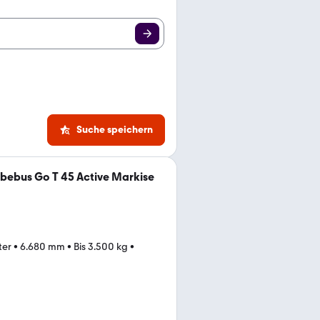
Suche speichern
obebus Go T 45 Active Markise
ter
•
6.680 mm
•
Bis 3.500 kg
•