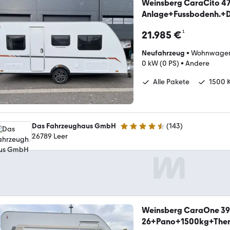
Weinsberg CaraCito 47
Anlage+Fussbodenh.+
¹
21.985 €
Neufahrzeug
•
Wohnwage
0 kW (0 PS)
•
Andere
Alle Pakete
1500 
Das Fahrzeughaus GmbH
(
143
)
4.5 Sterne
26789 Leer
Weinsberg CaraOne 39
26+Pano+1500kg+The