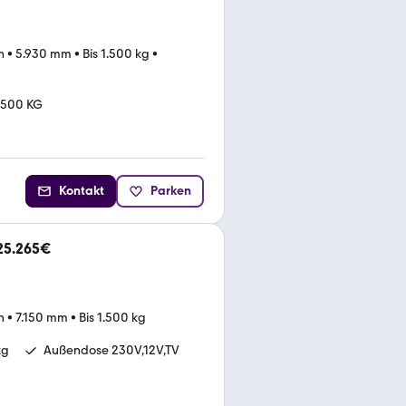
n
•
5.930 mm
•
Bis 1.500 kg
•
1500 KG
Kontakt
Parken
 25.265€
n
•
7.150 mm
•
Bis 1.500 kg
kg
Außendose 230V,12V,TV