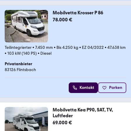
Mobilvetta Krosser P 86
78.000 €
Teilintegrierter
•
7.450 mm
•
Bis 4.250 kg
•
EZ 04/2022
•
47.638 km
•
103 kW (140 PS)
•
Diesel
Privatanbieter
83126 Flintsbach
Kontakt
Parken
Mobilvetta Kea P90, SAT, TV,
Luftfeder
69.000 €