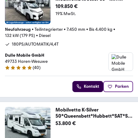
HUBBETT / DOPPELTER BODEN *
109.850 €
19% MwSt.
Neufahrzeug
•
Teilintegrierter
•
7.450 mm
•
Bis 4.400 kg
•
132 kW (179 PS)
•
Diesel
180PS/AUTOMATIK/4,4T
Dulle Mobile GmbH
49733 Haren-Wesuwe
(
40
)
5 Sterne
Kontakt
Parken
Mobilvetta K-Silver
50*Queensbett*Hubbett*SAT*Sol
ar*
53.800 €