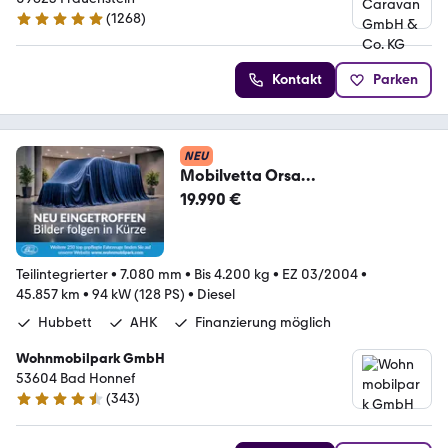
(
1268
)
4.9 Sterne
Kontakt
Parken
NEU
Mobilvetta Orsa
Minore/Hubbett/Markise/AHK/Fi
19.990 €
nanzierung
Teilintegrierter
•
7.080 mm
•
Bis 4.200 kg
•
EZ 03/2004
•
45.857 km
•
94 kW (128 PS)
•
Diesel
Hubbett
AHK
Finanzierung möglich
Wohnmobilpark GmbH
53604 Bad Honnef
(
343
)
4.3 Sterne