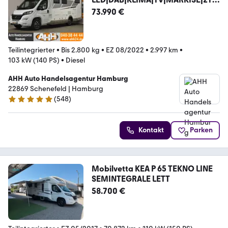
M|1H!
73.990 €
Teilintegrierter
•
Bis 2.800 kg
•
EZ 08/2022
•
2.997 km
•
103 kW (140 PS)
•
Diesel
AHH Auto Handelsagentur Hamburg
22869 Schenefeld | Hamburg
(
548
)
4.8 Sterne
Kontakt
Parken
Mobilvetta KEA P 65 TEKNO LINE
SEMINTEGRALE LETT
58.700 €