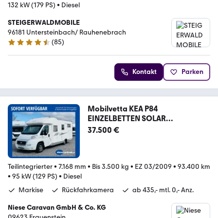
132 kW (179 PS)
•
Diesel
STEIGERWALDMOBILE
96181 Untersteinbach/ Rauhenebrach
(
85
)
4.7 Sterne
Kontakt
Parken
Mobilvetta KEA P84
EINZELBETTEN SOLAR
KLIMAANLAGE
37.500 €
Teilintegrierter
•
7.168 mm
•
Bis 3.500 kg
•
EZ 03/2009
•
93.400 km
•
95 kW (129 PS)
•
Diesel
Markise
Rückfahrkamera
ab 435,- mtl. 0,- Anz.
Niese Caravan GmbH & Co. KG
09623 Frauenstein