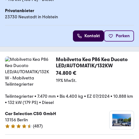
Privatanbieter
23730 Neustadt in Holstein
Kontakt
Parken
Mobilvetta Kea P86 Kea Ducato
LED/AUTOMATIK/132KW
74.800 €
19% MwSt.
Teilintegrierter
•
7.470 mm
•
Bis 4.400 kg
•
EZ 07/2024
•
10.888 km
•
132 kW (179 PS)
•
Diesel
Car Selection CSG GmbH
13156 Berlin
(
487
)
4.4 Sterne