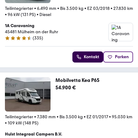
Teilintegrierter
•
6.490 mm
•
Bis 3.500 kg
•
EZ 03/2018
•
27.830 km
•
96 kW (131 PS)
•
Diesel
1A Caravaning
45481 Mülheim an der Ruhr
(
335
)
4.6 Sterne
Kontakt
Parken
Mobilvetta Kea P65
54.900 €
Teilintegrierter
•
7.380 mm
•
Bis 3.500 kg
•
EZ 01/2017
•
95.030 km
•
109 kW (148 PS)
Hulst Integraal Campers B.V.