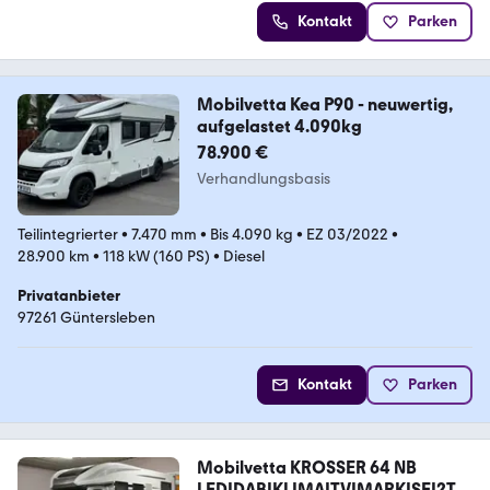
Kontakt
Parken
Mobilvetta Kea P90 - neuwertig,
aufgelastet 4.090kg
78.900 €
Verhandlungsbasis
Teilintegrierter
•
7.470 mm
•
Bis 4.090 kg
•
EZ 03/2022
•
28.900 km
•
118 kW (160 PS)
•
Diesel
Privatanbieter
97261 Güntersleben
Kontakt
Parken
Mobilvetta KROSSER 64 NB
LED|DAB|KLIMA|TV|MARKISE|2TK