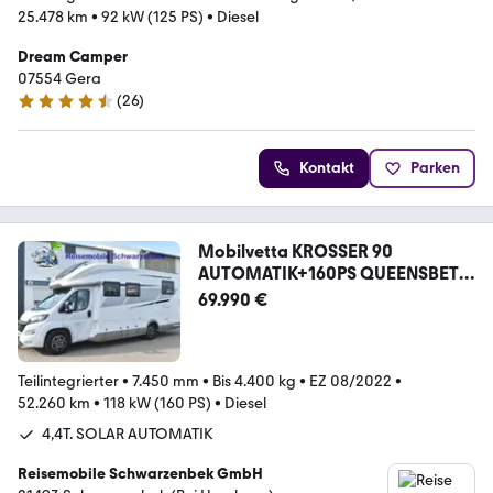
25.478 km
•
92 kW (125 PS)
•
Diesel
Dream Camper
07554 Gera
(
26
)
4.7 Sterne
Kontakt
Parken
Mobilvetta KROSSER 90
AUTOMATIK+160PS QUEENSBETT
SOLAR 1.H.
69.990 €
Teilintegrierter
•
7.450 mm
•
Bis 4.400 kg
•
EZ 08/2022
•
52.260 km
•
118 kW (160 PS)
•
Diesel
4,4T. SOLAR AUTOMATIK
Reisemobile Schwarzenbek GmbH