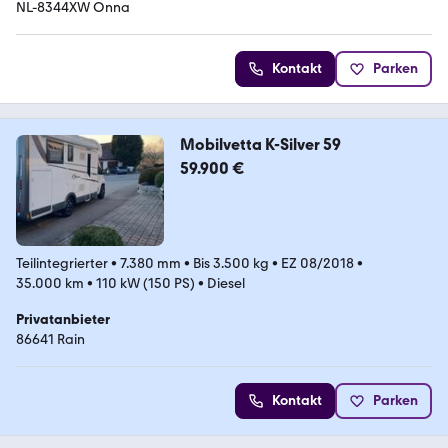
NL-8344XW Onna
Kontakt
Parken
Mobilvetta K-Silver 59
59.900 €
Teilintegrierter
•
7.380 mm
•
Bis 3.500 kg
•
EZ 08/2018
•
35.000 km
•
110 kW (150 PS)
•
Diesel
Privatanbieter
86641 Rain
Kontakt
Parken