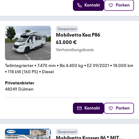
Kontakt
Parken
Gesponsert
Mobilvetta Kea P86
63.000 €
Verhandlungsbasis
Teilintegrierter
•
7.470 mm
•
Bis 4.400 kg
•
EZ 09/2021
•
18.000 km
•
118 kW (160 PS)
•
Diesel
Privatanbieter
48249 Dülmen
Kontakt
Parken
Gesponsert
Mobilvetta Krosser 86 * MIT