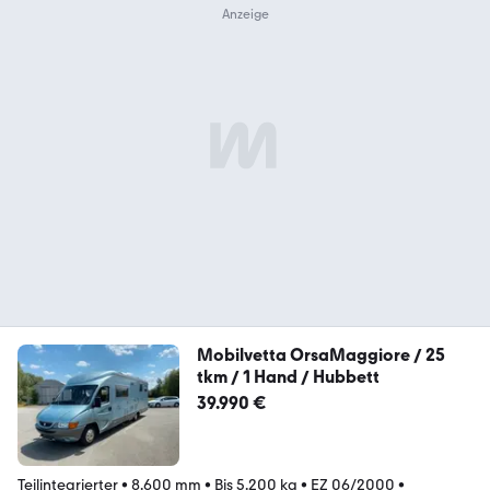
Mobilvetta OrsaMaggiore / 25
tkm / 1 Hand / Hubbett
39.990 €
Teilintegrierter
•
8.600 mm
•
Bis 5.200 kg
•
EZ 06/2000
•