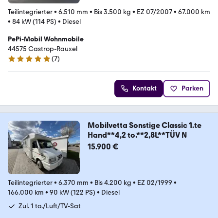
Teilintegrierter
•
6.510 mm
•
Bis 3.500 kg
•
EZ 07/2007
•
67.000 km
•
84 kW (114 PS)
•
Diesel
PePi-Mobil Wohnmobile
44575 Castrop-Rauxel
(
7
)
5 Sterne
Kontakt
Parken
Mobilvetta Sonstige Classic 1.te
Hand**4,2 to.**2,8L**TÜV N
15.900 €
Teilintegrierter
•
6.370 mm
•
Bis 4.200 kg
•
EZ 02/1999
•
166.000 km
•
90 kW (122 PS)
•
Diesel
Zul. 1 to./Luft/TV-Sat