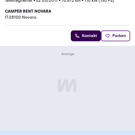
Teilintegrierter
•
EZ 05/2017
•
70.872 km
•
110 kW (150 PS)
CAMPER RENT NOVARA
IT-28100 Novara
Kontakt
Parken