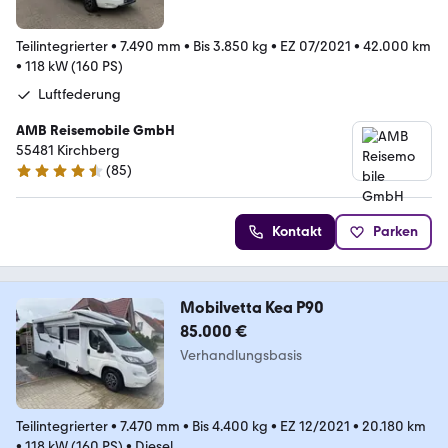
Teilintegrierter
•
7.490 mm
•
Bis 3.850 kg
•
EZ 07/2021
•
42.000 km
•
118 kW (160 PS)
Luftfederung
AMB Reisemobile GmbH
55481 Kirchberg
(
85
)
4.4 Sterne
Kontakt
Parken
Mobilvetta Kea P90
85.000 €
Verhandlungsbasis
Teilintegrierter
•
7.470 mm
•
Bis 4.400 kg
•
EZ 12/2021
•
20.180 km
•
118 kW (160 PS)
•
Diesel