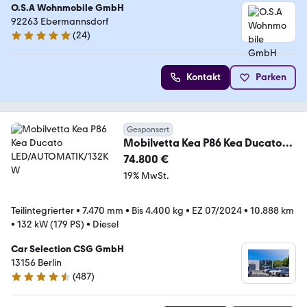
O.S.A Wohnmobile GmbH
92263 Ebermannsdorf
(
24
)
4.8 Sterne
Kontakt
Parken
Gesponsert
Mobilvetta Kea P86 Kea Ducato
LED/AUTOMATIK/132KW
74.800 €
19% MwSt.
Teilintegrierter
•
7.470 mm
•
Bis 4.400 kg
•
EZ 07/2024
•
10.888 km
•
132 kW (179 PS)
•
Diesel
Car Selection CSG GmbH
13156 Berlin
(
487
)
4.4 Sterne