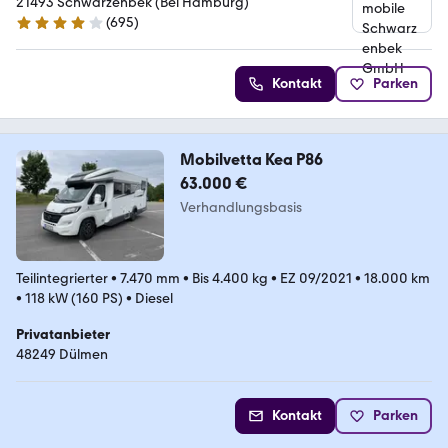
21493 Schwarzenbek (Bei Hamburg)
(
695
)
4 Sterne
Kontakt
Parken
Mobilvetta Kea P86
63.000 €
Verhandlungsbasis
Teilintegrierter
•
7.470 mm
•
Bis 4.400 kg
•
EZ 09/2021
•
18.000 km
•
118 kW (160 PS)
•
Diesel
Privatanbieter
48249 Dülmen
Kontakt
Parken