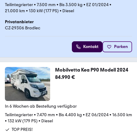
Teilintegrierter
•
7.500 mm
•
Bis 3.500 kg
•
EZ 01/2024
•
21.000 km
•
130 kW (177 PS)
•
Diesel
Privatanbieter
CZ-29306 Bradlec
Kontakt
Parken
Mobilvetta Kea P90 Modell 2024
84.990 €
In 6 Wochen ab Bestellung verfügbar
Teilintegrierter
•
7.470 mm
•
Bis 4.400 kg
•
EZ 06/2024
•
16.500 km
•
132 kW (179 PS)
•
Diesel
TOP PREIS!