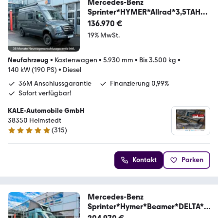
Mercedes-Benz
Sprinter*HYMER*Allrad*3,5TAHK*
Lithium**AKTION**
136.970 €
19% MwSt.
Neufahrzeug
•
Kastenwagen
•
5.930 mm
•
Bis 3.500 kg
•
140 kW (190 PS)
•
Diesel
36M Anschlussgarantie
Finanzierung 0,99%
Sofort verfügbar!
KALE-Automobile GmbH
38350 Helmstedt
(
315
)
4.8 Sterne
Kontakt
Parken
Mercedes-Benz
Sprinter*Hymer*Beamer*DELTA*A
HK*SOLAR*Lithium***