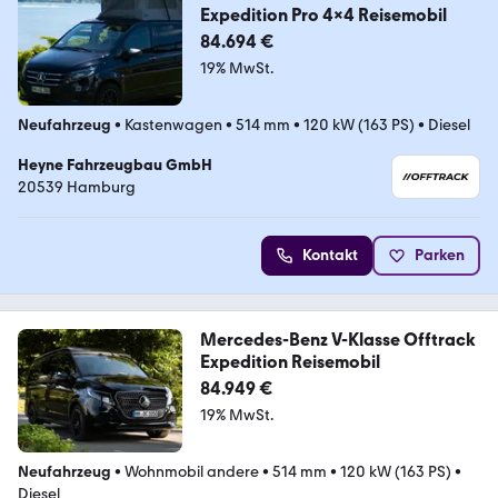
Expedition Pro 4x4 Reisemobil
84.694 €
19% MwSt.
Neufahrzeug
•
Kastenwagen
•
514 mm
•
120 kW (163 PS)
•
Diesel
Heyne Fahrzeugbau GmbH
20539 Hamburg
Kontakt
Parken
Mercedes-Benz V-Klasse Offtrack
Expedition Reisemobil
84.949 €
19% MwSt.
Neufahrzeug
•
Wohnmobil andere
•
514 mm
•
120 kW (163 PS)
•
Diesel