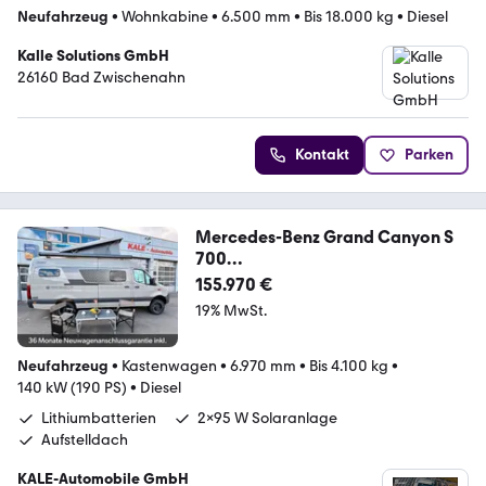
Neufahrzeug
•
Wohnkabine
•
6.500 mm
•
Bis 18.000 kg
•
Diesel
Kalle Solutions GmbH
26160 Bad Zwischenahn
Kontakt
Parken
Mercedes-Benz Grand Canyon S
700
4x4*TV*Solar*Aufstelldach*5G*
155.970 €
19% MwSt.
Neufahrzeug
•
Kastenwagen
•
6.970 mm
•
Bis 4.100 kg
•
140 kW (190 PS)
•
Diesel
Lithiumbatterien
2x95 W Solaranlage
Aufstelldach
KALE-Automobile GmbH