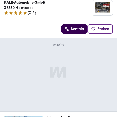
KALE-Automobile GmbH
38350 Helmstedt
(
315
)
4.8 Sterne
Kontakt
Parken