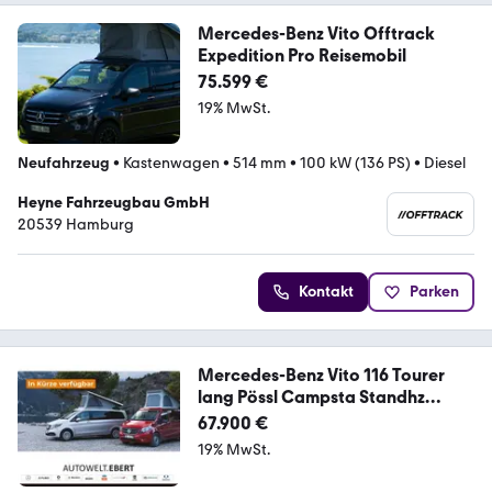
Mercedes-Benz Vito Offtrack
Expedition Pro Reisemobil
75.599 €
19% MwSt.
Neufahrzeug
•
Kastenwagen
•
514 mm
•
100 kW (136 PS)
•
Diesel
Heyne Fahrzeugbau GmbH
20539 Hamburg
Kontakt
Parken
Mercedes-Benz Vito 116 Tourer
lang Pössl Campsta Standhz
ParkP
67.900 €
19% MwSt.