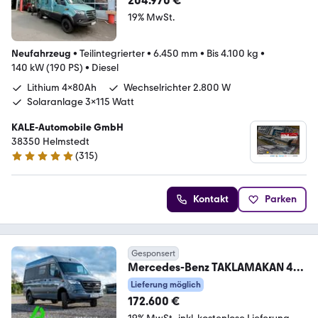
204.970 €
19% MwSt.
Neufahrzeug
•
Teilintegrierter
•
6.450 mm
•
Bis 4.100 kg
•
140 kW (190 PS)
•
Diesel
Lithium 4x80Ah
Wechselrichter 2.800 W
Solaranlage 3x115 Watt
KALE-Automobile GmbH
38350 Helmstedt
(
315
)
4.8 Sterne
Kontakt
Parken
Gesponsert
Mercedes-Benz TAKLAMAKAN 4x4
Yacht auf Rädern, Innova
Lieferung möglich
Roadtrip
172.600 €