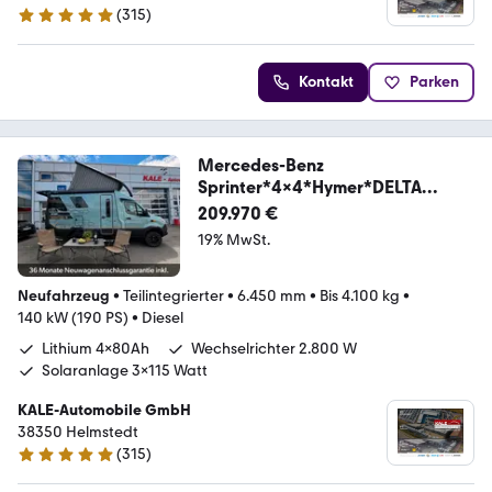
(
315
)
4.8 Sterne
Kontakt
Parken
Mercedes-Benz
Sprinter*4x4*Hymer*DELTA
18"*AHK*Solar*Lithium**
209.970 €
19% MwSt.
Neufahrzeug
•
Teilintegrierter
•
6.450 mm
•
Bis 4.100 kg
•
140 kW (190 PS)
•
Diesel
Lithium 4x80Ah
Wechselrichter 2.800 W
Solaranlage 3x115 Watt
KALE-Automobile GmbH
38350 Helmstedt
(
315
)
4.8 Sterne