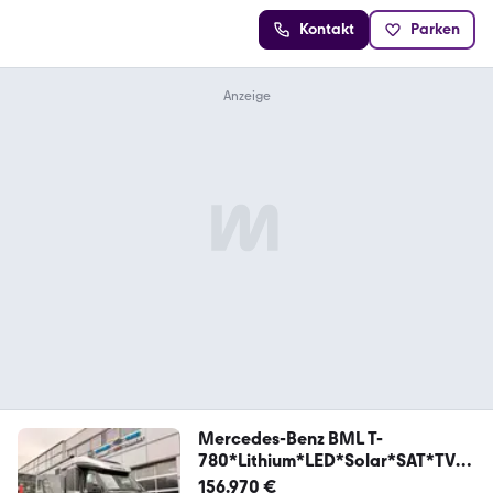
Kontakt
Parken
Mercedes-Benz BML T-
780*Lithium*LED*Solar*SAT*TV*
WIFI*AKTION**
156.970 €