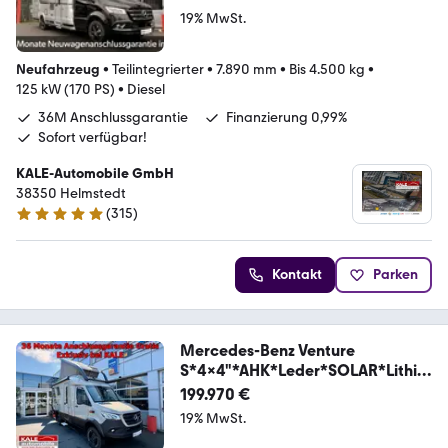
19% MwSt.
Neufahrzeug
•
Teilintegrierter
•
7.890 mm
•
Bis 4.500 kg
•
125 kW (170 PS)
•
Diesel
36M Anschlussgarantie
Finanzierung 0,99%
Sofort verfügbar!
KALE-Automobile GmbH
38350 Helmstedt
(
315
)
4.8 Sterne
Kontakt
Parken
Mercedes-Benz Venture
S*4x4"*AHK*Leder*SOLAR*Lithiu
m*
199.970 €
19% MwSt.