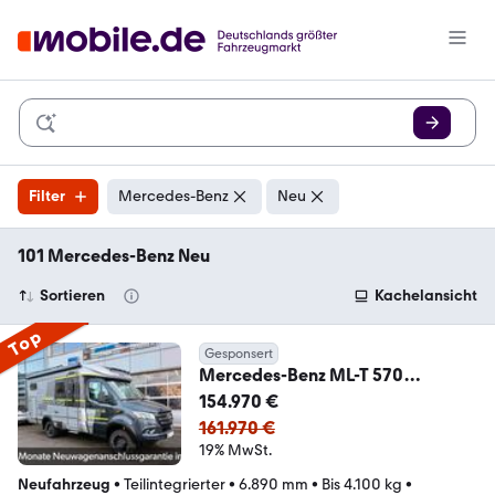
Filter
Mercedes-Benz
Neu
101 Mercedes-Benz Neu
Sortieren
Kachelansicht
Top
Gesponsert
Mercedes-Benz ML-T 570
CrossOver*SAT*TV*AHK*Sitzheizu
154.970 €
ng*AKTION
161.970 €
19% MwSt.
Neufahrzeug
•
Teilintegrierter
•
6.890 mm
•
Bis 4.100 kg
•