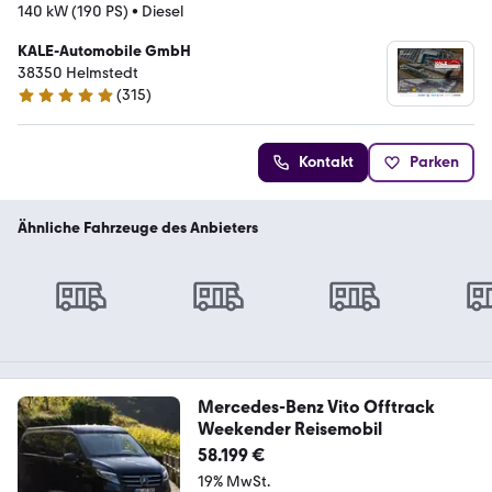
140 kW (190 PS)
•
Diesel
KALE-Automobile GmbH
38350 Helmstedt
(
315
)
4.8 Sterne
Kontakt
Parken
Ähnliche Fahrzeuge des Anbieters
Mercedes-Benz Vito Offtrack
Weekender Reisemobil
58.199 €
19% MwSt.