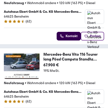
Neufahrzeug
•
Wohnmobil andere
•
120 kW (163 PS)
•
Diesel
Autohaus Ebert GmbH & Co. KG Mercedes-Benz
Verkauf und Service
64625 Bensheim
(
62
)
4.7 Sterne
Kontakt
Parken
Mercedes-Benz Vito 116 Tourer
lang Pössl Campsta Standhz
ParkP
67.900 €
19% MwSt.
Neufahrzeug
•
Wohnmobil andere
•
120 kW (163 PS)
•
Diesel
Autohaus Ebert GmbH & Co. KG Mercedes-Benz
Verkauf und Service
64625 Bensheim
(
62
)
4.7 Sterne