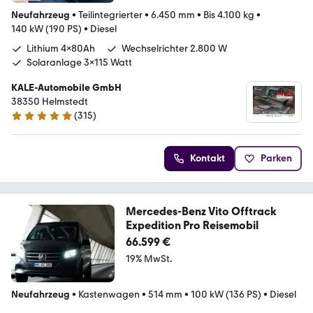
Neufahrzeug
•
Teilintegrierter
•
6.450 mm
•
Bis 4.100 kg
•
140 kW (190 PS)
•
Diesel
Lithium 4x80Ah
Wechselrichter 2.800 W
Solaranlage 3x115 Watt
KALE-Automobile GmbH
38350 Helmstedt
(
315
)
4.8 Sterne
Kontakt
Parken
Mercedes-Benz Vito Offtrack
Expedition Pro Reisemobil
66.599 €
19% MwSt.
Neufahrzeug
•
Kastenwagen
•
514 mm
•
100 kW (136 PS)
•
Diesel