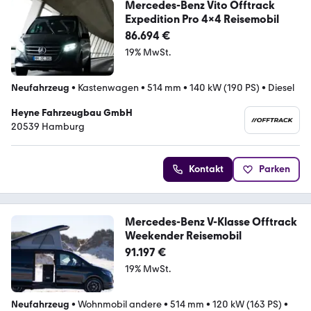
Mercedes-Benz Vito Offtrack
Expedition Pro 4x4 Reisemobil
86.694 €
19% MwSt.
Neufahrzeug
•
Kastenwagen
•
514 mm
•
140 kW (190 PS)
•
Diesel
Heyne Fahrzeugbau GmbH
20539 Hamburg
Kontakt
Parken
Mercedes-Benz V-Klasse Offtrack
Weekender Reisemobil
91.197 €
19% MwSt.
Neufahrzeug
•
Wohnmobil andere
•
514 mm
•
120 kW (163 PS)
•