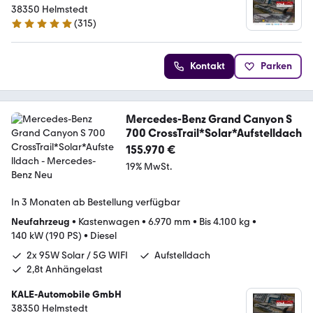
38350 Helmstedt
(
315
)
4.8 Sterne
Kontakt
Parken
Mercedes-Benz Grand Canyon S
700 CrossTrail*Solar*Aufstelldach
155.970 €
19% MwSt.
In 3 Monaten ab Bestellung verfügbar
Neufahrzeug
•
Kastenwagen
•
6.970 mm
•
Bis 4.100 kg
•
140 kW (190 PS)
•
Diesel
2x 95W Solar / 5G WIFI
Aufstelldach
2,8t Anhängelast
KALE-Automobile GmbH
38350 Helmstedt