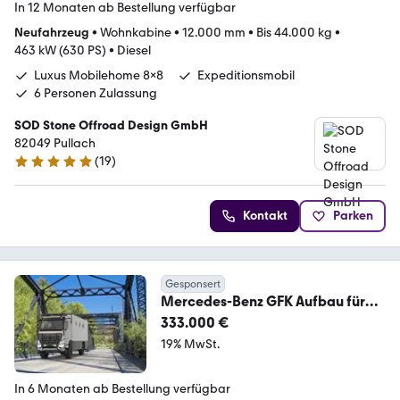
In 12 Monaten ab Bestellung verfügbar
Neufahrzeug
•
Wohnkabine
•
12.000 mm
•
Bis 44.000 kg
•
463 kW (630 PS)
•
Diesel
Luxus Mobilehome 8x8
Expeditionsmobil
6 Personen Zulassung
SOD Stone Offroad Design GmbH
82049 Pullach
(
19
)
5 Sterne
Kontakt
Parken
Gesponsert
Mercedes-Benz GFK Aufbau für
LKW Chassis
333.000 €
19% MwSt.
In 6 Monaten ab Bestellung verfügbar