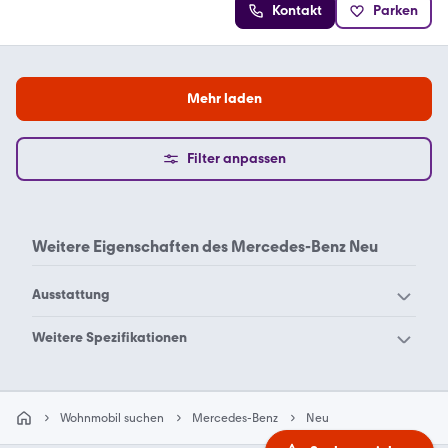
Kontakt
Parken
Mehr laden
Filter anpassen
Weitere Eigenschaften des
Mercedes-Benz Neu
Ausstattung
Mercedes-Benz
Weitere Spezifikationen
Scheckheftgepflegt Neu
Mercedes-Benz Neu A
Mercedes-Benz Neu C
Wohnmobil suchen
Mercedes-Benz
Neu