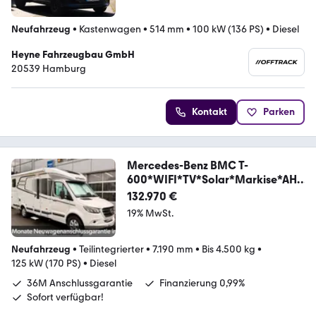
Neufahrzeug
•
Kastenwagen
•
514 mm
•
100 kW (136 PS)
•
Diesel
Heyne Fahrzeugbau GmbH
20539 Hamburg
Kontakt
Parken
Mercedes-Benz BMC T-
600*WIFI*TV*Solar*Markise*AHK
*LED*AKTION**
132.970 €
19% MwSt.
Neufahrzeug
•
Teilintegrierter
•
7.190 mm
•
Bis 4.500 kg
•
125 kW (170 PS)
•
Diesel
36M Anschlussgarantie
Finanzierung 0,99%
Sofort verfügbar!