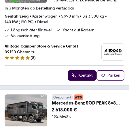
19% MwSt.
inkl. kostenlose Lieferung
In 3 Monaten ab Bestellung verfügbar
Neufahrzeug
•
Kastenwagen
•
5.990 mm
•
Bis 3.500 kg
•
140 kW (190 PS)
•
Diesel
Längsschläfer für zwei
Yacht auf Rädern
Vollausstattung
AllRoad Camper Store & Service GmbH
09120 Chemnitz
(
8
)
4.8 Sterne
Kontakt
Parken
Gesponsert
NEU
Mercedes-Benz SOD PEAK 8x8
4163-7500 Weltreisemobil für 6 P.
2.618.000 €
19% MwSt.