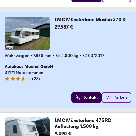
LMC Münsterland Musica 570 D
29.987 €
Wohnwagen
•
7.830 mm
•
Bis 2.000 kg
•
EZ 03/2017
Autohaus Machel GmbH
31171 Nordstemmen
(
23
)
3.6 Sterne
Kontakt
Parken
LMC Münsterland 475 RD
Auflastung 1.500 kg
9.490 €