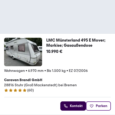
LMC Münsterland 495 E Mover;
Markise; Gasaußendose
10.990 €
Wohnwagen
•
6.970 mm
•
Bis 1.500 kg
•
EZ 07/2006
Caravan Brandl GmbH
28816 Stuhr (Groß Mackenstedt) bei Bremen
(
60
)
4.8 Sterne
Kontakt
Parken