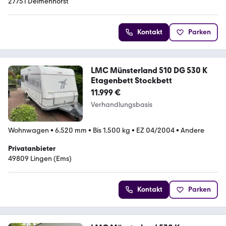
27751 Delmenhorst
Kontakt
Parken
LMC Münsterland 510 DG 530 K
Etagenbett Stockbett
11.999 €
Verhandlungsbasis
Wohnwagen
•
6.520 mm
•
Bis 1.500 kg
•
EZ 04/2004
•
Andere
Privatanbieter
49809 Lingen (Ems)
Kontakt
Parken