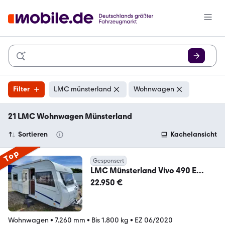
Filter
LMC münsterland
Wohnwagen
21 LMC Wohnwagen Münsterland
Sortieren
Kachelansicht
Top
Gesponsert
LMC Münsterland Vivo 490 E
Einzelbetten - Nr. 4 (3)
22.950 €
Wohnwagen
•
7.260 mm
•
Bis 1.800 kg
•
EZ 06/2020