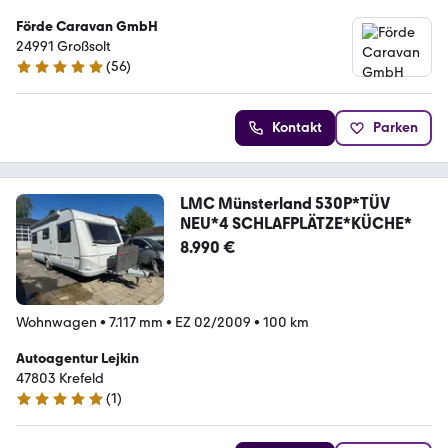
Förde Caravan GmbH
24991 Großsolt
(
56
)
5 Sterne
Kontakt
Parken
LMC Münsterland 530P*TÜV
NEU*4 SCHLAFPLÄTZE*KÜCHE*
8.990 €
Wohnwagen
•
7.117 mm
•
EZ 02/2009
•
100 km
Autoagentur Lejkin
47803 Krefeld
(
1
)
5 Sterne