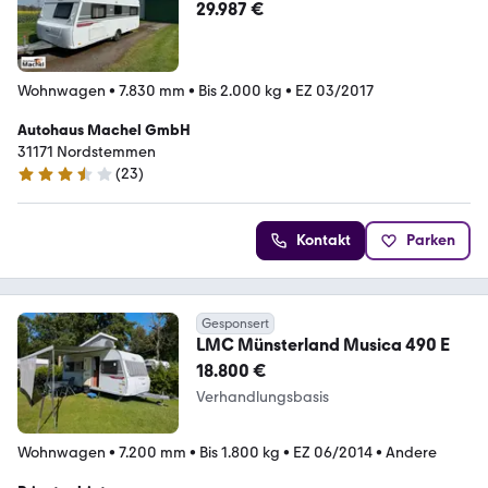
29.987 €
Wohnwagen
•
7.830 mm
•
Bis 2.000 kg
•
EZ 03/2017
Autohaus Machel GmbH
31171 Nordstemmen
(
23
)
3.6 Sterne
Kontakt
Parken
Gesponsert
LMC Münsterland Musica 490 E
18.800 €
Verhandlungsbasis
Wohnwagen
•
7.200 mm
•
Bis 1.800 kg
•
EZ 06/2014
•
Andere