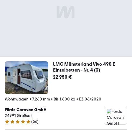
LMC Münsterland Vivo 490 E
Einzelbetten - Nr. 4 (3)
22.950 €
Wohnwagen
•
7.260 mm
•
Bis 1.800 kg
•
EZ 06/2020
Förde Caravan GmbH
24991 Großsolt
(
56
)
5 Sterne