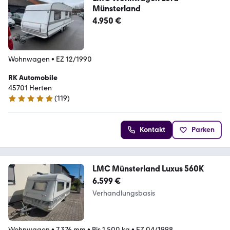
Münsterland
4.950 €
Wohnwagen
•
EZ 12/1990
RK Automobile
45701 Herten
(
119
)
4.8 Sterne
Kontakt
Parken
LMC Münsterland Luxus 560K
6.599 €
Verhandlungsbasis
Wohnwagen
•
7.376 mm
•
Bis 1.500 kg
•
EZ 04/1998