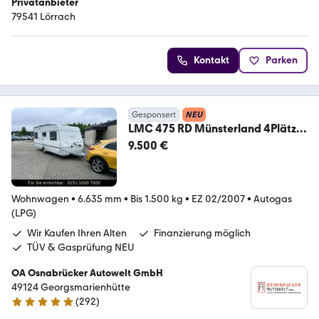
Privatanbieter
79541 Lörrach
Kontakt
Parken
Gesponsert
NEU
LMC 475 RD Münsterland 4Plätze
Mover 1500KG
9.500 €
Wohnwagen
•
6.635 mm
•
Bis 1.500 kg
•
EZ 02/2007
•
Autogas
(LPG)
Wir Kaufen Ihren Alten
Finanzierung möglich
TÜV & Gasprüfung NEU
OA Osnabrücker Autowelt GmbH
49124 Georgsmarienhütte
(
292
)
4.9 Sterne