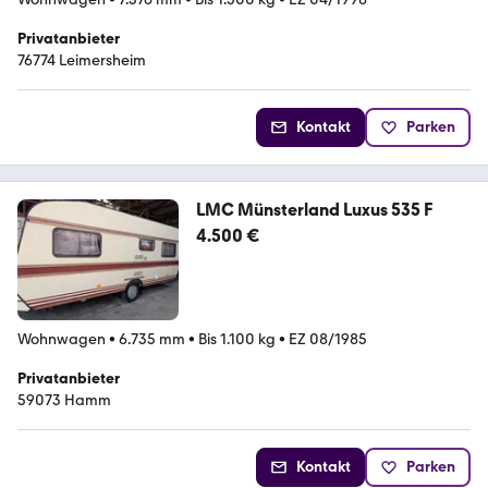
Privatanbieter
76774 Leimersheim
Kontakt
Parken
LMC Münsterland Luxus 535 F
4.500 €
Wohnwagen
•
6.735 mm
•
Bis 1.100 kg
•
EZ 08/1985
Privatanbieter
59073 Hamm
Kontakt
Parken