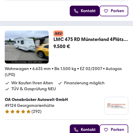
Kontakt
Parken
NEU
LMC 475 RD Münsterland 4Plätze
Mover 1500KG
9.500 €
Wohnwagen
•
6.635 mm
•
Bis 1.500 kg
•
EZ 02/2007
•
Autogas
(LPG)
Wir Kaufen Ihren Alten
Finanzierung möglich
TÜV & Gasprüfung NEU
OA Osnabrücker Autowelt GmbH
49124 Georgsmarienhütte
(
292
)
4.9 Sterne
Kontakt
Parken