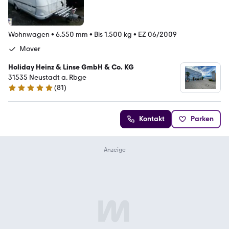
Wohnwagen
•
6.550 mm
•
Bis 1.500 kg
•
EZ 06/2009
Mover
Holiday Heinz & Linse GmbH & Co. KG
31535 Neustadt a. Rbge
(
81
)
5 Sterne
Kontakt
Parken