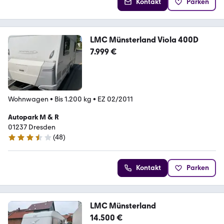
Kontakt
Parken
LMC Münsterland Viola 400D
7.999 €
Wohnwagen
•
Bis 1.200 kg
•
EZ 02/2011
Autopark M & R
01237 Dresden
(
48
)
3.7 Sterne
Kontakt
Parken
LMC Münsterland
14.500 €