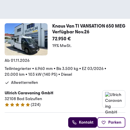
Knaus Van TI VANSATION 650 MEG
Verfügbar Nov.26
72.950 €
19% MwSt.
Ab 01.11.2026
Teilintegrierter
•
6.960 mm
•
Bis 3.500 kg
•
EZ 03/2026
•
20.000 km
•
103 kW (140 PS)
•
Diesel
Allwetterreifen
Ullrich Caravaning GmbH
32108 Bad Salzuflen
(
224
)
4.9 Sterne
Kontakt
Parken