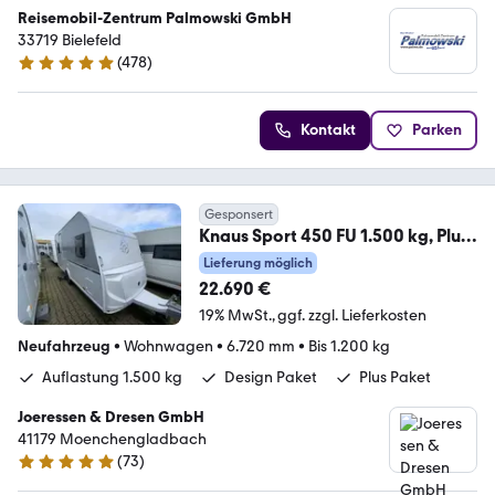
Reisemobil-Zentrum Palmowski GmbH
33719 Bielefeld
(
478
)
4.8 Sterne
Kontakt
Parken
Gesponsert
Knaus Sport 450 FU 1.500 kg, Plus
+ Design Paket
Lieferung möglich
22.690 €
19% MwSt.
ggf. zzgl. Lieferkosten
Neufahrzeug
•
Wohnwagen
•
6.720 mm
•
Bis 1.200 kg
Auflastung 1.500 kg
Design Paket
Plus Paket
Joeressen & Dresen GmbH
41179 Moenchengladbach
(
73
)
4.8 Sterne