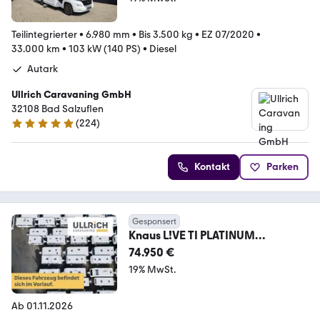
Teilintegrierter
•
6.980 mm
•
Bis 3.500 kg
•
EZ 07/2020
•
33.000 km
•
103 kW (140 PS)
•
Diesel
Autark
Ullrich Caravaning GmbH
32108 Bad Salzuflen
(
224
)
4.9 Sterne
Kontakt
Parken
Gesponsert
Knaus L!VE TI PLATINUM
SELECTION 650 MEG ab Nov.26
74.950 €
19% MwSt.
Ab 01.11.2026