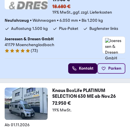
18.680 €
19% MwSt.
ggf. zzgl. Lieferkosten
Neufahrzeug
•
Wohnwagen
•
6.050 mm
•
Bis 1.200 kg
Auflastung 1.500 kg
Plus-Paket
Bugfenster links
Joeressen & Dresen GmbH
41179 Moenchengladbach
(
73
)
4.8 Sterne
Kontakt
Parken
Knaus BoxLife PLATINUM
SELECTION 630 ME ab Nov.26
72.950 €
19% MwSt.
Ab 01.11.2026