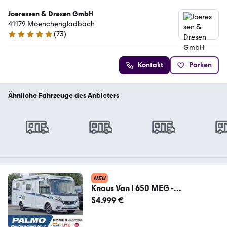
Joeressen & Dresen GmbH
41179 Moenchengladbach
(
73
)
4.8 Sterne
Kontakt
Parken
Ähnliche Fahrzeuge des Anbieters
NEU
Knaus Van I 650 MEG -
Einzelbetten + Hubbett, AHK, TV
54.999 €