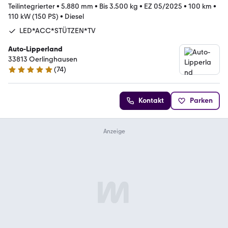
Teilintegrierter
•
5.880 mm
•
Bis 3.500 kg
•
EZ 05/2025
•
100 km
•
110 kW (150 PS)
•
Diesel
LED*ACC*STÜTZEN*TV
Auto-Lipperland
33813 Oerlinghausen
(
74
)
4.9 Sterne
Kontakt
Parken