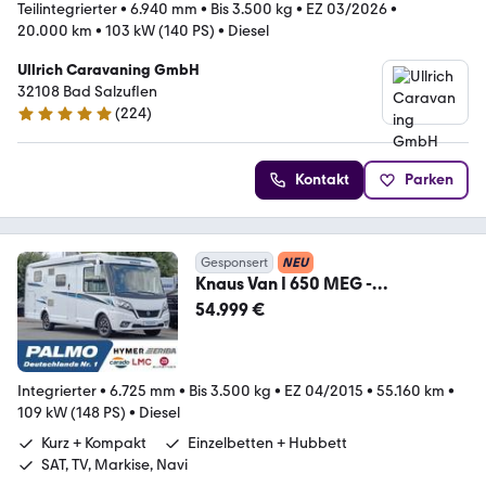
Teilintegrierter
•
6.940 mm
•
Bis 3.500 kg
•
EZ 03/2026
•
20.000 km
•
103 kW (140 PS)
•
Diesel
Ullrich Caravaning GmbH
32108 Bad Salzuflen
(
224
)
4.9 Sterne
Kontakt
Parken
Gesponsert
NEU
Knaus Van I 650 MEG -
Einzelbetten + Hubbett, AHK, TV
54.999 €
Integrierter
•
6.725 mm
•
Bis 3.500 kg
•
EZ 04/2015
•
55.160 km
•
109 kW (148 PS)
•
Diesel
Kurz + Kompakt
Einzelbetten + Hubbett
SAT, TV, Markise, Navi