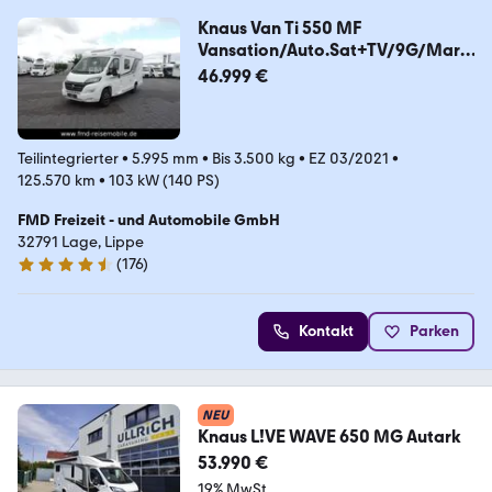
Knaus Van Ti 550 MF
Vansation/Auto.Sat+TV/9G/Marki
se/
46.999 €
Teilintegrierter
•
5.995 mm
•
Bis 3.500 kg
•
EZ 03/2021
•
125.570 km
•
103 kW (140 PS)
FMD Freizeit - und Automobile GmbH
32791 Lage, Lippe
(
176
)
4.5 Sterne
Kontakt
Parken
NEU
Knaus L!VE WAVE 650 MG Autark
53.990 €
19% MwSt.