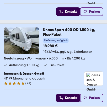
Kontakt
Parken
Knaus Sport 400 QD 1.500 kg,
Plus-Paket
Lieferung möglich
18.980 €
19% MwSt.
ggf. zzgl. Lieferkosten
Neufahrzeug
•
Wohnwagen
•
6.050 mm
•
Bis 1.200 kg
Auflastung 1.500 kg
Plus-Paket
Joeressen & Dresen GmbH
41179 Moenchengladbach
(
73
)
4.8 Sterne
Kontakt
Parken