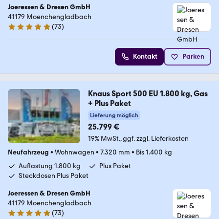
Joeressen & Dresen GmbH
41179 Moenchengladbach
(
73
)
4.8 Sterne
Kontakt
Parken
Knaus Sport 500 EU 1.800 kg, Gas
+ Plus Paket
Lieferung möglich
25.799 €
19% MwSt.
ggf. zzgl. Lieferkosten
Neufahrzeug
•
Wohnwagen
•
7.320 mm
•
Bis 1.400 kg
Auflastung 1.800 kg
Plus Paket
Steckdosen Plus Paket
Joeressen & Dresen GmbH
41179 Moenchengladbach
(
73
)
4.8 Sterne