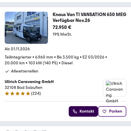
Knaus Van TI VANSATION 650 MEG
Verfügbar Nov.26
72.950 €
19% MwSt.
Ab 01.11.2026
Teilintegrierter
•
6.960 mm
•
Bis 3.500 kg
•
EZ 03/2026
•
20.000 km
•
103 kW (140 PS)
•
Diesel
Allwetterreifen
Ullrich Caravaning GmbH
32108 Bad Salzuflen
(
224
)
4.9 Sterne
Kontakt
Parken