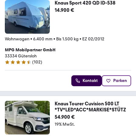
Knaus Sport 420 QD ID-538
14.900 €
Wohnwagen
•
6.400 mm
•
Bis 1.500 kg
•
EZ 02/2012
MPG Mobilpartner GmbH
33334 Gütersloh
(
102
)
4.3 Sterne
Kontakt
Parken
Knaus Tourer Cuvision 500 LT
*TV*LED*ACC*MARKISE*STÜTZ
54.900 €
19% MwSt.