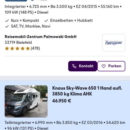
Integrierter
•
6.725 mm
•
Bis 3.500 kg
•
EZ 04/2015
•
55.160 km
•
109 kW (148 PS)
•
Diesel
Kurz + Kompakt
Einzelbetten + Hubbett
SAT, TV, Markise, Navi
Reisemobil-Zentrum Palmowski GmbH
33719 Bielefeld
(
478
)
4.8 Sterne
Kontakt
Parken
Knaus Sky-Wave 650 1 Hand aufl.
3850 kg Klima AHK
46.950 €
Teilintegrierter
•
6.990 mm
•
Bis 3.850 kg
•
EZ 03/2016
•
54.620 km
•
96 kW (131 PS)
•
Diesel