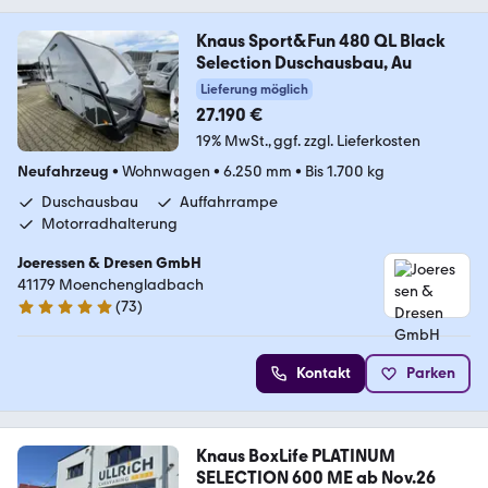
Knaus Sport&Fun 480 QL Black
Selection Duschausbau, Au
Lieferung möglich
27.190 €
19% MwSt.
ggf. zzgl. Lieferkosten
Neufahrzeug
•
Wohnwagen
•
6.250 mm
•
Bis 1.700 kg
Duschausbau
Auffahrrampe
Motorradhalterung
Joeressen & Dresen GmbH
41179 Moenchengladbach
(
73
)
4.8 Sterne
Kontakt
Parken
Knaus BoxLife PLATINUM
SELECTION 600 ME ab Nov.26