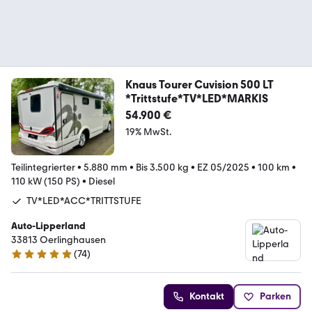
Knaus Tourer Cuvision 500 LT
*Trittstufe*TV*LED*MARKIS
54.900 €
19% MwSt.
Teilintegrierter
•
5.880 mm
•
Bis 3.500 kg
•
EZ 05/2025
•
100 km
•
110 kW (150 PS)
•
Diesel
TV*LED*ACC*TRITTSTUFE
Auto-Lipperland
33813 Oerlinghausen
(
74
)
4.9 Sterne
Kontakt
Parken