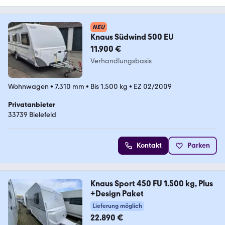
NEU
Knaus Südwind 500 EU
11.900 €
Verhandlungsbasis
Wohnwagen
•
7.310 mm
•
Bis 1.500 kg
•
EZ 02/2009
Privatanbieter
33739 Bielefeld
Kontakt
Parken
Knaus Sport 450 FU 1.500 kg, Plus
+Design Paket
Lieferung möglich
22.890 €