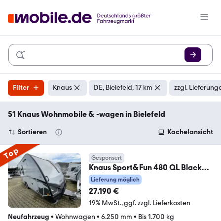
Filter
Knaus
DE, Bielefeld, 17 km
zzgl. Lieferung
51 Knaus Wohnmobile & -wagen in Bielefeld
Sortieren
Kachelansicht
Top
Gesponsert
Knaus Sport&Fun 480 QL Black
Selection Duschausbau, Au
Lieferung möglich
27.190 €
19% MwSt.
ggf. zzgl. Lieferkosten
Neufahrzeug
•
Wohnwagen
•
6.250 mm
•
Bis 1.700 kg