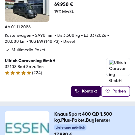
69.950 €
19% MwSt.
Ab 01.11.2026
Kastenwagen
•
5.990 mm
•
Bis 3.500 kg
•
EZ 03/2026
•
20.000 km
•
103 kW (140 PS)
•
Diesel
Multimedia Paket
Ullrich Caravaning GmbH
32108 Bad Salzuflen
(
224
)
4.9 Sterne
Kontakt
Parken
Knaus Sport 400 QD 1.500
kg,Plus-Paket,Bugfenster
Lieferung möglich
17.980 €