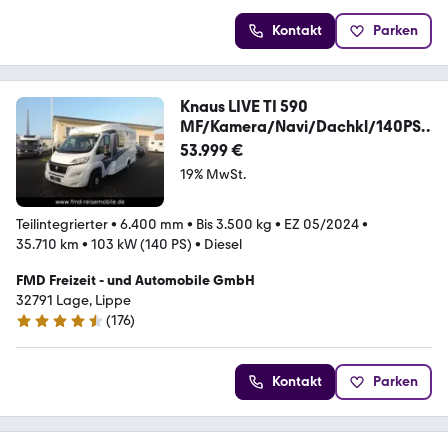
Kontakt
Parken
Knaus LIVE TI 590
MF/Kamera/Navi/Dachkl/140PS/
Markise/
53.999 €
19% MwSt.
Teilintegrierter
•
6.400 mm
•
Bis 3.500 kg
•
EZ 05/2024
•
35.710 km
•
103 kW (140 PS)
•
Diesel
FMD Freizeit - und Automobile GmbH
32791 Lage, Lippe
(
176
)
4.5 Sterne
Kontakt
Parken