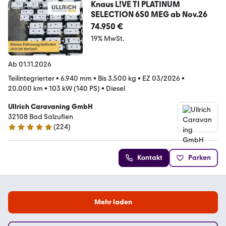
Knaus L!VE TI PLATINUM
SELECTION 650 MEG ab Nov.26
74.950 €
19% MwSt.
Ab 01.11.2026
Teilintegrierter
•
6.940 mm
•
Bis 3.500 kg
•
EZ 03/2026
•
20.000 km
•
103 kW (140 PS)
•
Diesel
Ullrich Caravaning GmbH
32108 Bad Salzuflen
(
224
)
4.9 Sterne
Kontakt
Parken
Mehr laden