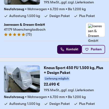
19% MwSt.
ggf. zzgl. Lieferkosten
Neufahrzeug
•
Wohnwagen
•
6.720 mm
•
Bis 1.200 kg
Auflastung 1.500 kg
Design Paket
Plus Paket
Joeressen & Dresen GmbH
41179 Moenchengladbach
(
73
)
4.8 Sterne
Kontakt
Parken
Knaus Sport 450 FU 1.500 kg, Plus
+ Design Paket
Lieferung möglich
22.690 €
19% MwSt.
ggf. zzgl. Lieferkosten
Neufahrzeug
•
Wohnwagen
•
6.720 mm
•
Bis 1.200 kg
Auflastung 1.500 kg
Design Paket
Plus Paket