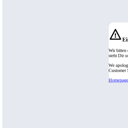
Ei
Wir bitten
steht Dir 
We apologi
Customer S
Homepag