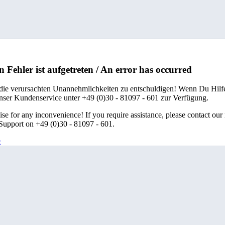
n Fehler ist aufgetreten / An error has occurred
 die verursachten Unannehmlichkeiten zu entschuldigen! Wenn Du Hilfe
unser Kundenservice unter +49 (0)30 - 81097 - 601 zur Verfügung.
se for any inconvenience! If you require assistance, please contact our
upport on +49 (0)30 - 81097 - 601.
e