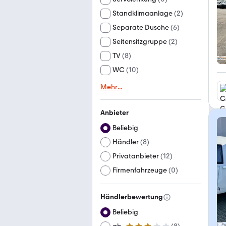
Standklimaanlage
(
2
)
Separate Dusche
(
6
)
Seitensitzgruppe
(
2
)
TV
(
8
)
WC
(
10
)
Mehr
...
Anbieter
Beliebig
Händler
(
8
)
Privatanbieter
(
12
)
Firmenfahrzeuge
(
0
)
Händlerbewertung
Beliebig