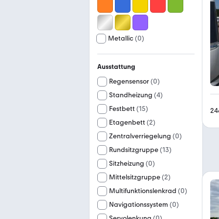
Metallic
(
0
)
Ausstattung
Regensensor
(
0
)
Standheizung
(
4
)
Festbett
(
15
)
24
Etagenbett
(
2
)
Zentralverriegelung
(
0
)
Rundsitzgruppe
(
13
)
Sitzheizung
(
0
)
Mittelsitzgruppe
(
2
)
Multifunktionslenkrad
(
0
)
Navigationssystem
(
0
)
Servolenkung
(
0
)