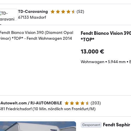
TD-Caravaning
(
52
)
4.7 Sterne
67133 Maxdorf
Fendt Bianco Vision 39
*TOP*
13.000 €
Wohnwagen
•
5.944 mm
•
-Autowelt.com / RJ-AUTOMOBILE
(
203
)
4.3 Sterne
381 Friedrichsdorf (10 Min. nördlich von Frankfurt/M)
Fendt Saphir
Gesponsert