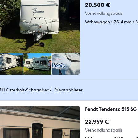
20.500 €
Verhandlungsbasis
Wohnwagen
•
7.514 mm
•
B
711 Osterholz-Scharmbeck , Privatanbieter
Fendt Tendenza 515 S
22.999 €
Verhandlungsbasis