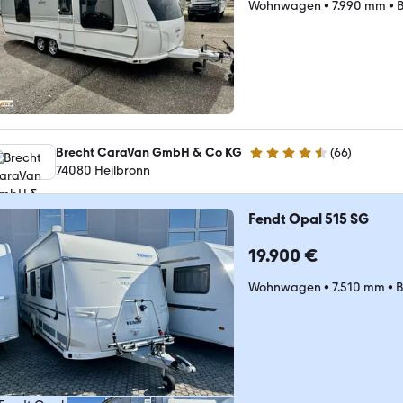
Wohnwagen
•
7.990 mm
•
B
Brecht CaraVan GmbH & Co KG
(
66
)
4.6 Sterne
74080 Heilbronn
Fendt Opal 515 SG
19.900 €
Wohnwagen
•
7.510 mm
•
B