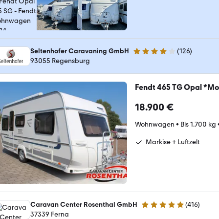
Seltenhofer Caravaning GmbH
(
126
)
4.2 Sterne
93055 Regensburg
Fendt 465 TG Opal *Mo
18.900 €
Wohnwagen
•
Bis 1.700 kg
Markise + Luftzelt
Caravan Center Rosenthal GmbH
(
416
)
5 Sterne
37339 Ferna