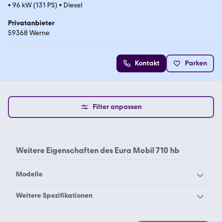
•
96 kW (131 PS)
•
Diesel
Privatanbieter
59368 Werne
Kontakt
Parken
Filter anpassen
Weitere Eigenschaften des
Eura Mobil 710 hb
Modelle
Eura Mobil Activa One
Eura Mobil Activa One
Weitere Spezifikationen
630 LS
650 HS
Eura Mobil 5
Eura Mobil 515
Eura Mobil Activa One