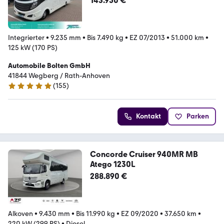
143.950 €
Integrierter
•
9.235 mm
•
Bis 7.490 kg
•
EZ 07/2013
•
51.000 km
•
125 kW (170 PS)
Automobile Bolten GmbH
41844 Wegberg / Rath-Anhoven
(
155
)
5 Sterne
Kontakt
Parken
Concorde Cruiser 940MR MB
Atego 1230L
288.890 €
Alkoven
•
9.430 mm
•
Bis 11.990 kg
•
EZ 09/2020
•
37.650 km
•
220 kW (299 PS)
•
Diesel