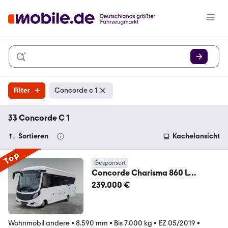
Filter
Concorde c 1
33 Concorde C 1
Sortieren
Kachelansicht
Top
Gesponsert
Concorde Charisma 860 L
Barversion*150KW*7.900KM*
239.000 €
Wohnmobil andere
•
8.590 mm
•
Bis 7.000 kg
•
EZ 05/2019
•