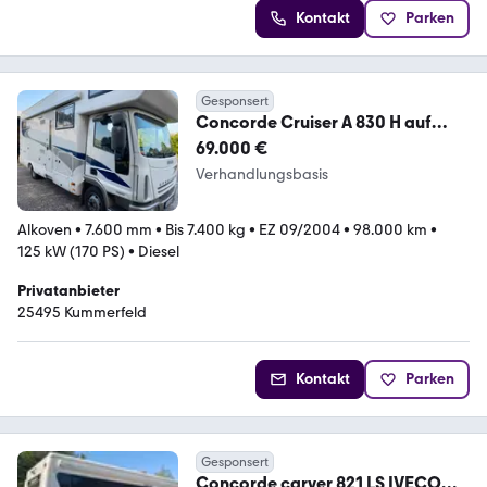
Kontakt
Parken
Gesponsert
Concorde Cruiser A 830 H auf
Iveco Euro Tector 75E17
69.000 €
Verhandlungsbasis
Alkoven
•
7.600 mm
•
Bis 7.400 kg
•
EZ 09/2004
•
98.000 km
•
125 kW (170 PS)
•
Diesel
Privatanbieter
25495 Kummerfeld
Kontakt
Parken
Gesponsert
Concorde carver 821 LS IVECO