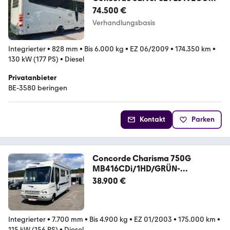
65C18
74.500 €
Verhandlungsbasis
Integrierter
•
828 mm
•
Bis 6.000 kg
•
EZ 06/2009
•
174.350 km
•
130 kW (177 PS)
•
Diesel
Privatanbieter
BE-3580 beringen
Kontakt
Parken
Concorde Charisma 750G
MB416CDi/1HD/GRÜN-
EU4/Solar/Wechse
38.900 €
Integrierter
•
7.700 mm
•
Bis 4.900 kg
•
EZ 01/2003
•
175.000 km
•
115 kW (156 PS)
•
Diesel