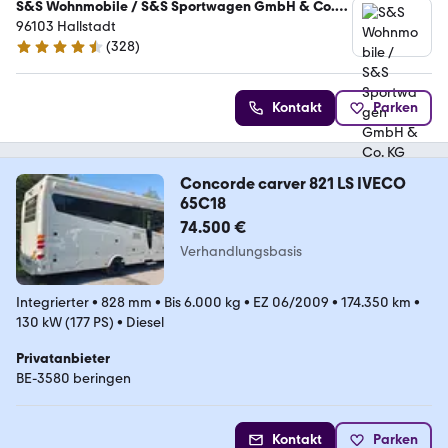
S&S Wohnmobile / S&S Sportwagen GmbH & Co.
KG
96103 Hallstadt
(
328
)
4.7 Sterne
Kontakt
Parken
Concorde carver 821 LS IVECO
65C18
74.500 €
Verhandlungsbasis
Integrierter
•
828 mm
•
Bis 6.000 kg
•
EZ 06/2009
•
174.350 km
•
130 kW (177 PS)
•
Diesel
Privatanbieter
BE-3580 beringen
Kontakt
Parken