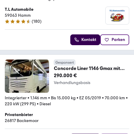
T.L Automobile
59063 Hamm
(
180
)
4.6 Sterne
Kontakt
Parken
Gesponsert
Concorde Liner 1146 Gmax mit
Mini Cooper Garage
290.000 €
Verhandlungsbasis
Integrierter
•
1.146 mm
•
Bis 15.000 kg
•
EZ 05/2019
•
70.000 km
•
220 kW (299 PS)
•
Diesel
Privatanbieter
26817 Backemoor