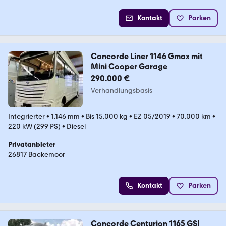
Kontakt
Parken
Concorde Liner 1146 Gmax mit
Mini Cooper Garage
290.000 €
Verhandlungsbasis
Integrierter
•
1.146 mm
•
Bis 15.000 kg
•
EZ 05/2019
•
70.000 km
•
220 kW (299 PS)
•
Diesel
Privatanbieter
26817 Backemoor
Kontakt
Parken
Concorde Centurion 1165 GSI