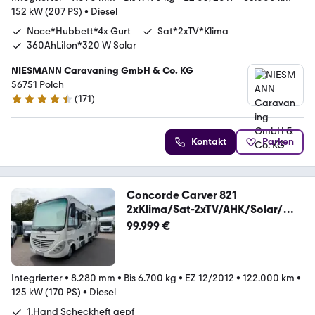
152 kW (207 PS)
•
Diesel
Noce*Hubbett*4x Gurt
Sat*2xTV*Klima
360AhLiIon*320 W Solar
NIESMANN Caravaning GmbH & Co. KG
56751 Polch
(
171
)
4.7 Sterne
Kontakt
Parken
Concorde Carver 821
2xKlima/Sat-2xTV/AHK/Solar/
1.Hand
99.999 €
Integrierter
•
8.280 mm
•
Bis 6.700 kg
•
EZ 12/2012
•
122.000 km
•
125 kW (170 PS)
•
Diesel
1.Hand Scheckheft gepf