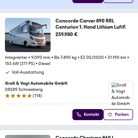
Concorde Carver 890 RRL
Centurion 1. Hand Lithium LuftF.
259.980 €
Integrierter
•
9.090 mm
•
Bis 7.490 kg
•
EZ 05/2020
•
31.190 km
•
155 kW (211 PS)
•
Diesel
Voll-Ausstattung
Groß & Vogt Automobile GmbH
08289 Schneeberg
(
114
)
4.9 Sterne
Kontakt
Parken
Concorde Charisma 860 L