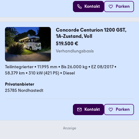
Kontakt
Parken
Concorde Centurion 1200 GST,
1A-Zustand, Voll
519.500 €
Verhandlungsbasis
Teilintegrierter
•
11.995 mm
•
Bis 26.000 kg
•
EZ 08/2017
•
58.379 km
•
310 kW (421 PS)
•
Diesel
Privatanbieter
25785 Nordhastedt
Kontakt
Parken