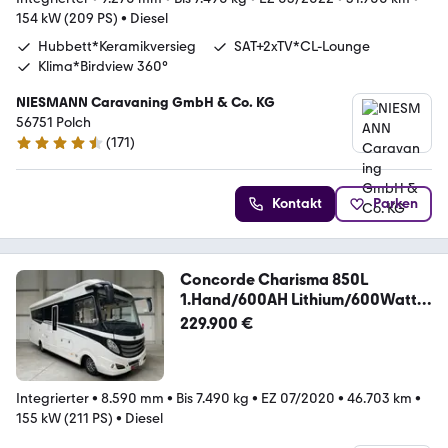
154 kW (209 PS)
•
Diesel
Hubbett*Keramikversieg
SAT+2xTV*CL-Lounge
Klima*Birdview 360°
NIESMANN Caravaning GmbH & Co. KG
56751 Polch
(
171
)
4.7 Sterne
Kontakt
Parken
Concorde Charisma 850L
1.Hand/600AH Lithium/600Watt
Solar
229.900 €
Integrierter
•
8.590 mm
•
Bis 7.490 kg
•
EZ 07/2020
•
46.703 km
•
155 kW (211 PS)
•
Diesel