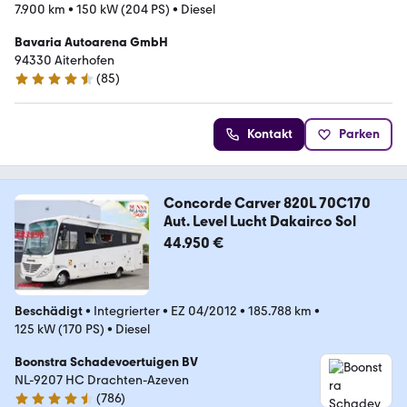
7.900 km
•
150 kW (204 PS)
•
Diesel
Bavaria Autoarena GmbH
94330 Aiterhofen
(
85
)
4.7 Sterne
Kontakt
Parken
Concorde Carver 820L 70C170
Aut. Level Lucht Dakairco Sol
44.950 €
Beschädigt
•
Integrierter
•
EZ 04/2012
•
185.788 km
•
125 kW (170 PS)
•
Diesel
Boonstra Schadevoertuigen BV
NL-9207 HC Drachten-Azeven
(
786
)
4.4 Sterne