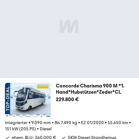
Concorde Charisma 900 M *1.
Hand*Hubstützen*Zeder*CL
229.800 €
Integrierter
•
9.090 mm
•
Bis 7.490 kg
•
EZ 01/2020
•
55.650 km
•
151 kW (205 PS)
•
Diesel
ehem. BLU: 360.000 €
5KW Diesel-Standheizug