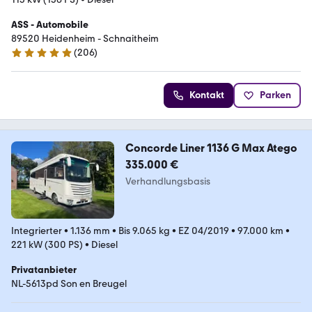
ASS - Automobile
89520 Heidenheim - Schnaitheim
(
206
)
4.9 Sterne
Kontakt
Parken
Concorde Liner 1136 G Max Atego
335.000 €
Verhandlungsbasis
Integrierter
•
1.136 mm
•
Bis 9.065 kg
•
EZ 04/2019
•
97.000 km
•
221 kW (300 PS)
•
Diesel
Privatanbieter
NL-5613pd Son en Breugel