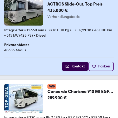
ACTROS Slide-Out, Top Preis
435.000 €
Verhandlungsbasis
Integrierter
•
11.660 mm
•
Bis 18.000 kg
•
EZ 07/2018
•
48.000 km
•
315 kW (428 PS)
•
Diesel
Privatanbieter
48683 Ahaus
Kontakt
Parken
NEU
Concorde Charisma 910 MI E&P
Stützen*1100Ah Lithium*AHK
289.900 €
Integrierter
•
9.270 mm
•
Bis 7.490 kg
•
EZ 03/2022
•
51.900 km
•