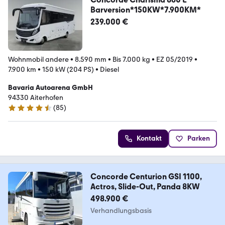
Barversion*150KW*7.900KM*
239.000 €
Wohnmobil andere
•
8.590 mm
•
Bis 7.000 kg
•
EZ 05/2019
•
7.900 km
•
150 kW (204 PS)
•
Diesel
Bavaria Autoarena GmbH
94330 Aiterhofen
(
85
)
4.7 Sterne
Kontakt
Parken
Concorde Centurion GSI 1100,
Actros, Slide-Out, Panda 8KW
498.900 €
Verhandlungsbasis