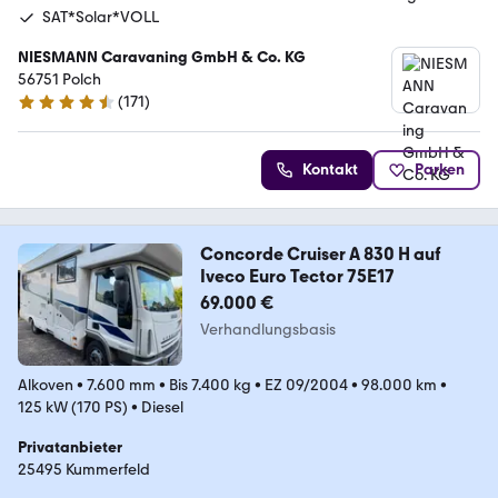
SAT*Solar*VOLL
NIESMANN Caravaning GmbH & Co. KG
56751 Polch
(
171
)
4.7 Sterne
Kontakt
Parken
Concorde Cruiser A 830 H auf
Iveco Euro Tector 75E17
69.000 €
Verhandlungsbasis
Alkoven
•
7.600 mm
•
Bis 7.400 kg
•
EZ 09/2004
•
98.000 km
•
125 kW (170 PS)
•
Diesel
Privatanbieter
25495 Kummerfeld