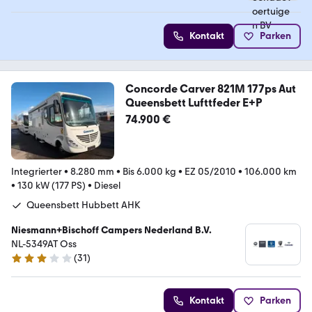
Kontakt
Parken
Concorde Carver 821M 177ps Aut
Queensbett Lufttfeder E+P
74.900 €
Integrierter
•
8.280 mm
•
Bis 6.000 kg
•
EZ 05/2010
•
106.000 km
•
130 kW (177 PS)
•
Diesel
Queensbett Hubbett AHK
Niesmann+Bischoff Campers Nederland B.V.
NL-5349AT Oss
(
31
)
3.2 Sterne
Kontakt
Parken