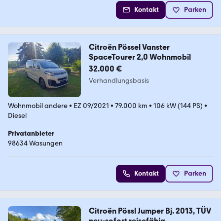
Kontakt
Parken
Citroën Pössel Vanster
SpaceTourer 2,0 Wohnmobil
32.000 €
Verhandlungsbasis
Wohnmobil andere
•
EZ 09/2021
•
79.000 km
•
106 kW (144 PS)
•
Diesel
Privatanbieter
98634 Wasungen
Kontakt
Parken
Citroën Pössl Jumper Bj. 2013, TÜV
neu-sofort reisefähig