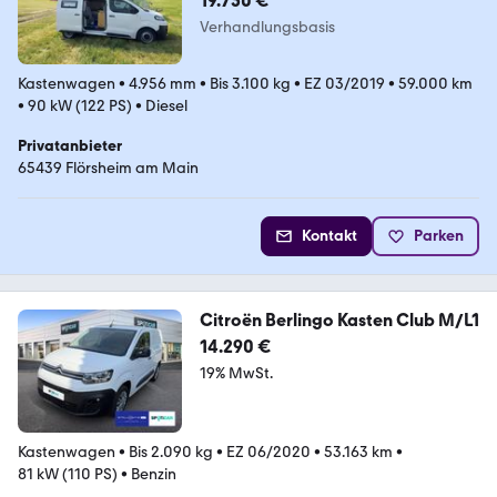
19.750 €
Verhandlungsbasis
Kastenwagen
•
4.956 mm
•
Bis 3.100 kg
•
EZ 03/2019
•
59.000 km
•
90 kW (122 PS)
•
Diesel
Privatanbieter
65439 Flörsheim am Main
Kontakt
Parken
Citroën Berlingo Kasten Club M/L1
14.290 €
19% MwSt.
Kastenwagen
•
Bis 2.090 kg
•
EZ 06/2020
•
53.163 km
•
81 kW (110 PS)
•
Benzin