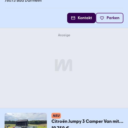
78073 Bad Dürrheim
Kontakt
Parken
NEU
Citroën Jumpy 3 Camper Van mit
Dachzelt