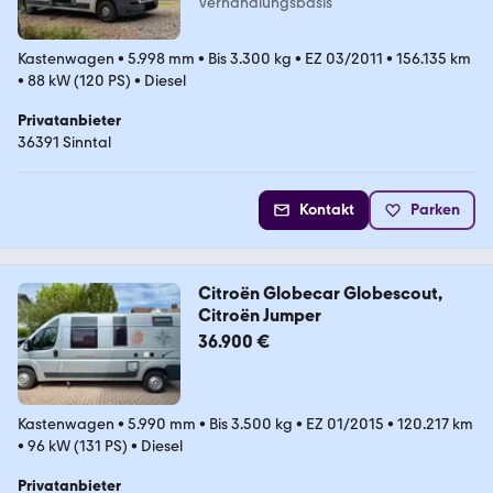
Verhandlungsbasis
Kastenwagen
•
5.998 mm
•
Bis 3.300 kg
•
EZ 03/2011
•
156.135 km
•
88 kW (120 PS)
•
Diesel
Privatanbieter
36391 Sinntal
Kontakt
Parken
Citroën Globecar Globescout,
Citroën Jumper
36.900 €
Kastenwagen
•
5.990 mm
•
Bis 3.500 kg
•
EZ 01/2015
•
120.217 km
•
96 kW (131 PS)
•
Diesel
Privatanbieter