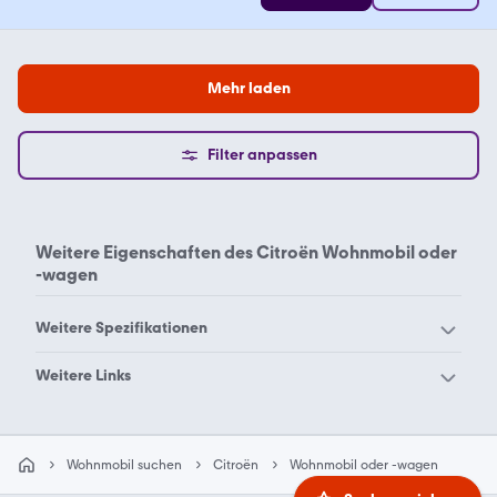
Mehr laden
Filter anpassen
Weitere Eigenschaften des
Citroën Wohnmobil oder
-wagen
Weitere Spezifikationen
Citroën Wohnmobil oder -
Citroën Wohnmobil oder -
Weitere Links
wagen Jumper
wagen Jumpy
2 personen Wohnmobil
Alde warmwasserheizung
oder -wagen
Wohnmobil oder -wagen
Wohnmobil suchen
Citroën
Wohnmobil oder -wagen
Bimobil
Challenger