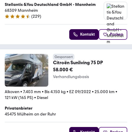
Stellantis &You Deutschland GmbH - Mannheim
68309 Mannheim
(
229
)
4.3 Sterne
Kontakt
Parken
Gesponsert
Citroën Sunliving 75 DP
58.000 €
Verhandlungsbasis
Alkoven
•
7.403 mm
•
Bis 4.150 kg
•
EZ 09/2022
•
25.000 km
•
121 kW (165 PS)
•
Diesel
Privatanbieter
45475 Mülheim an der Ruhr