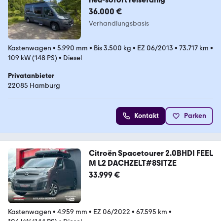
36.000 €
Verhandlungsbasis
Kastenwagen
•
5.990 mm
•
Bis 3.500 kg
•
EZ 06/2013
•
73.717 km
•
109 kW (148 PS)
•
Diesel
Privatanbieter
22085 Hamburg
Kontakt
Parken
Citroën Spacetourer 2.0BHDI FEEL
M L2 DACHZELT#8SITZE
33.999 €
Kastenwagen
•
4.959 mm
•
EZ 06/2022
•
67.595 km
•