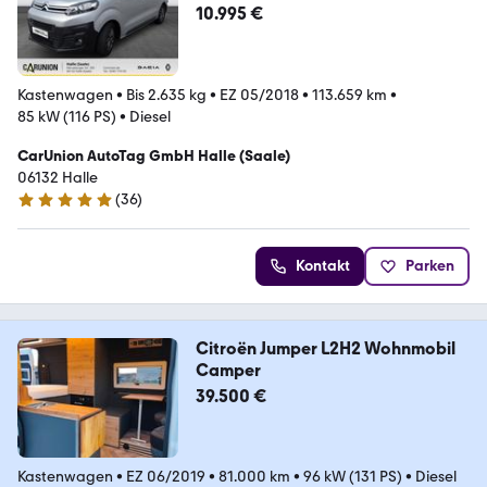
10.995 €
Kastenwagen
•
Bis 2.635 kg
•
EZ 05/2018
•
113.659 km
•
85 kW (116 PS)
•
Diesel
CarUnion AutoTag GmbH Halle (Saale)
06132 Halle
(
36
)
4.8 Sterne
Kontakt
Parken
Citroën Jumper L2H2 Wohnmobil
Camper
39.500 €
Kastenwagen
•
EZ 06/2019
•
81.000 km
•
96 kW (131 PS)
•
Diesel