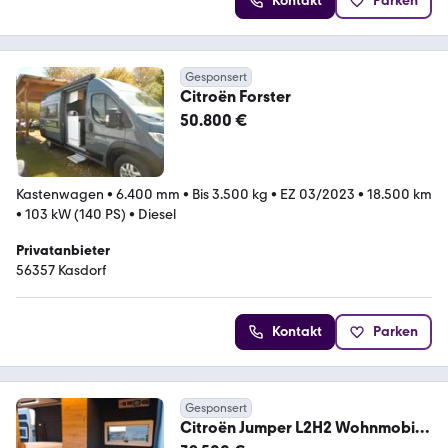
Kontakt
Parken
Gesponsert
Citroën Forster
50.800 €
Kastenwagen
•
6.400 mm
•
Bis 3.500 kg
•
EZ 03/2023
•
18.500 km
•
103 kW (140 PS)
•
Diesel
Privatanbieter
56357 Kasdorf
Kontakt
Parken
Gesponsert
Citroën Jumper L2H2 Wohnmobil
Camper