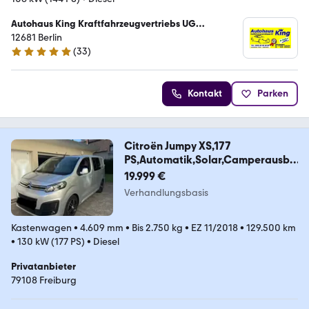
Autohaus King Kraftfahrzeugvertriebs UG
(haftungsbeschränkt)
12681 Berlin
(
33
)
5 Sterne
Kontakt
Parken
Citroën Jumpy XS,177
PS,Automatik,Solar,Camperausba
u2025
19.999 €
Verhandlungsbasis
Kastenwagen
•
4.609 mm
•
Bis 2.750 kg
•
EZ 11/2018
•
129.500 km
•
130 kW (177 PS)
•
Diesel
Privatanbieter
79108 Freiburg