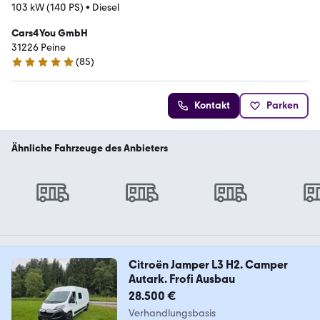
103 kW (140 PS)
•
Diesel
Cars4You GmbH
31226 Peine
(
85
)
4.9 Sterne
Kontakt
Parken
Ähnliche Fahrzeuge des Anbieters
Citroën Jamper L3 H2. Camper
Autark. Frofi Ausbau
28.500 €
Verhandlungsbasis