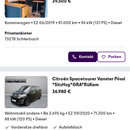
39.500 €
Kastenwagen
•
EZ 06/2019
•
81.000 km
•
96 kW (131 PS)
•
Diesel
Privatanbieter
73278 Schlierbach
Kontakt
Parken
Citroën Spacetourer Vanster Pössl
*SitzHzg*GRA*RüKam
36.980 €
Wohnmobil andere
•
Bis 2.695 kg
•
EZ 09/2020
•
71.300 km
•
88 kW (120 PS)
•
Diesel
Vordersitze drehbar
Aufstelldach