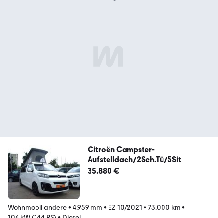
Citroën Campster-
Aufstelldach/2Sch.Tü/5Sit
35.880 €
Wohnmobil andere
•
4.959 mm
•
EZ 10/2021
•
73.000 km
•
106 kW (144 PS)
•
Diesel