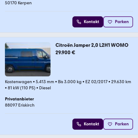
50170 Kerpen
Kontakt
Parken
Citroën Jamper 2,0 L2H1 WOMO
29.900 €
Kastenwagen
•
5.413 mm
•
Bis 3.000 kg
•
EZ 02/2017
•
29.630 km
•
81 kW (110 PS)
•
Diesel
Privatanbieter
88097 Eriskirch
Kontakt
Parken