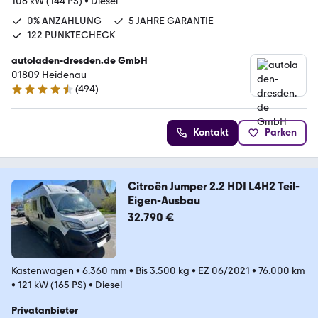
106 kW (144 PS)
•
Diesel
0% ANZAHLUNG
5 JAHRE GARANTIE
122 PUNKTECHECK
autoladen-dresden.de GmbH
01809 Heidenau
(
494
)
4.5 Sterne
Kontakt
Parken
Citroën Jumper 2.2 HDI L4H2 Teil-
Eigen-Ausbau
32.790 €
Kastenwagen
•
6.360 mm
•
Bis 3.500 kg
•
EZ 06/2021
•
76.000 km
•
121 kW (165 PS)
•
Diesel
Privatanbieter