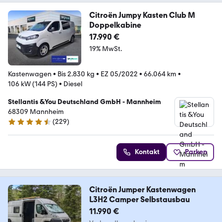
Citroën Jumpy Kasten Club M
Doppelkabine
17.990 €
19% MwSt.
Kastenwagen
•
Bis 2.830 kg
•
EZ 05/2022
•
66.064 km
•
106 kW (144 PS)
•
Diesel
Stellantis &You Deutschland GmbH - Mannheim
68309 Mannheim
(
229
)
4.3 Sterne
Kontakt
Parken
Citroën Jumper Kastenwagen
L3H2 Camper Selbstausbau
11.990 €