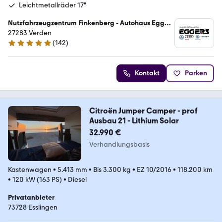
Leichtmetallräder 17"
Nutzfahrzeugzentrum Finkenberg - Autohaus Eggers
GmbH
27283 Verden
(
142
)
4.9 Sterne
Kontakt
Parken
Citroën Jumper Camper - prof
Ausbau 21 - Lithium Solar
32.990 €
Verhandlungsbasis
Kastenwagen
•
5.413 mm
•
Bis 3.300 kg
•
EZ 10/2016
•
118.200 km
•
120 kW (163 PS)
•
Diesel
Privatanbieter
73728 Esslingen