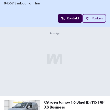
84359 Simbach am Inn
Kontakt
Parken
Citroën Jumpy 1.6 BlueHDi 115 FAP
XS Business