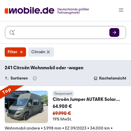
Filter
Citroën
241 Citroën Wohnmobil oder -wagen
Sortieren
Kachelansicht
Top
Gesponsert
Citroën Jumper AUTARK Solar
Raptor ST-HZG/LUXUS/MARKISE
64.900 €
69.990 €
19% MwSt.
Wohnmobil andere
•
5.998 mm
•
EZ 09/2023
•
34.000 km
•