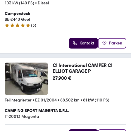
103 kW (140 PS)
•
Diesel
Camperstock
BE-2440 Geel
(
3
)
5 Sterne
Kontakt
Parken
CI International CAMPER CI
ELLIOT GARAGE P
27.900 €
Teilintegrierter
•
EZ 01/2004
•
88.502 km
•
81 kW (110 PS)
CAMPING SPORT MAGENTA S.R.L.
IT-20013 Magenta