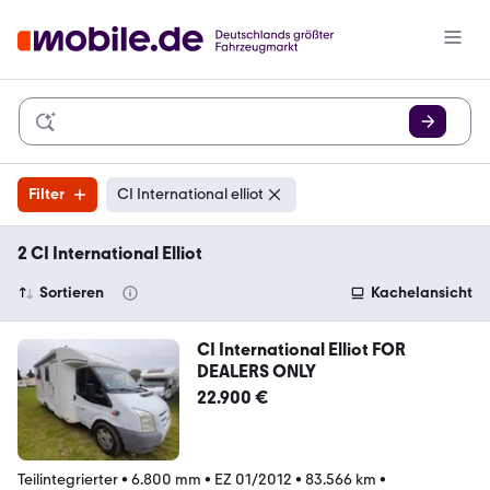
Filter
CI International elliot
2 CI International Elliot
Sortieren
Kachelansicht
CI International Elliot FOR
DEALERS ONLY
22.900 €
Teilintegrierter
•
6.800 mm
•
EZ 01/2012
•
83.566 km
•