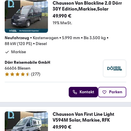
Chausson Van Blackline 2.0 Dörr
30Y Edition,Markise,Solar
49.990 €
19% MwSt.
Neufahrzeug
•
Kastenwagen
•
5.990 mm
•
Bis 3.500 kg
•
88 kW (120 PS)
•
Diesel
Markise
Dörr Reisemobile GmbH
66606 Bliesen
(
277
)
4.7 Sterne
Kontakt
Parken
Chausson Van First Line Light
V594M Solar, Markise, RFK
49.990 €