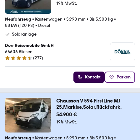
19% MwSt.
Neufahrzeug
•
Kastenwagen
•
5.990 mm
•
Bis 3.500 kg
•
88 kW (120 PS)
•
Diesel
Solaranlage
Dörr Reisemobile GmbH
66606 Bliesen
(
277
)
4.7 Sterne
Kontakt
Parken
Chausson V 594 FirstLine MJ
25,Markise,Solar,Rückfahrk.
54.900 €
19% MwSt.
Neufahrzeug
•
Kastenwagen
•
5.990 mm
•
Bis 3.500 kg
•