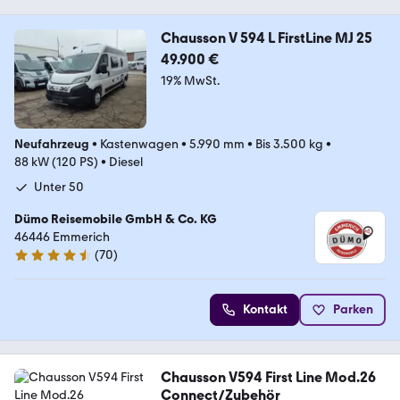
Chausson V 594 L FirstLine MJ 25
49.900 €
19% MwSt.
Neufahrzeug
•
Kastenwagen
•
5.990 mm
•
Bis 3.500 kg
•
88 kW (120 PS)
•
Diesel
Unter 50
Dümo Reisemobile GmbH & Co. KG
46446 Emmerich
(
70
)
4.3 Sterne
Kontakt
Parken
Chausson V594 First Line Mod.26
Connect/Zubehör