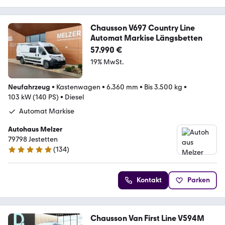
Chausson V697 Country Line
Automat Markise Längsbetten
57.990 €
19% MwSt.
Neufahrzeug
•
Kastenwagen
•
6.360 mm
•
Bis 3.500 kg
•
103 kW (140 PS)
•
Diesel
Automat Markise
Autohaus Melzer
79798 Jestetten
(
134
)
5 Sterne
Kontakt
Parken
Chausson Van First Line V594M