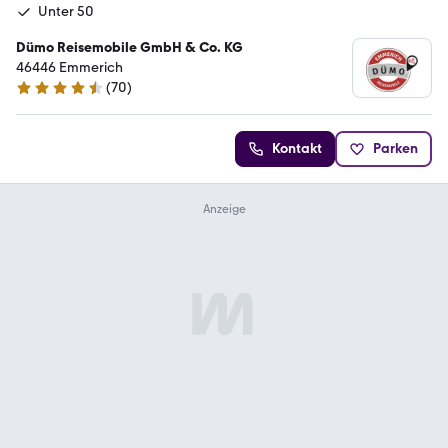
Unter 50
Dümo Reisemobile GmbH & Co. KG
46446 Emmerich
(
70
)
4.3 Sterne
Kontakt
Parken