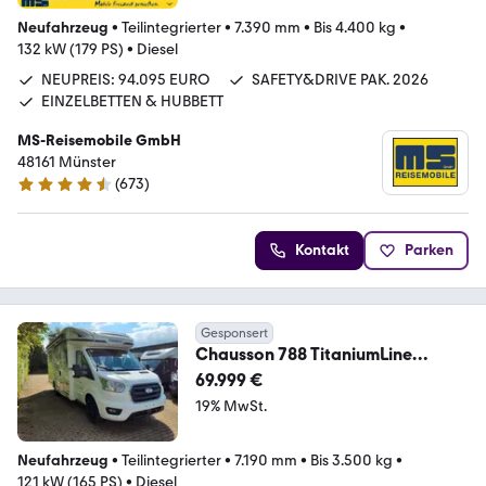
Neufahrzeug
•
Teilintegrierter
•
7.390 mm
•
Bis 4.400 kg
•
132 kW (179 PS)
•
Diesel
NEUPREIS: 94.095 EURO
SAFETY&DRIVE PAK. 2026
EINZELBETTEN & HUBBETT
MS-Reisemobile GmbH
48161 Münster
(
673
)
4.7 Sterne
Kontakt
Parken
Gesponsert
Chausson 788 TitaniumLine
MJ2026
69.999 €
19% MwSt.
Neufahrzeug
•
Teilintegrierter
•
7.190 mm
•
Bis 3.500 kg
•
121 kW (165 PS)
•
Diesel