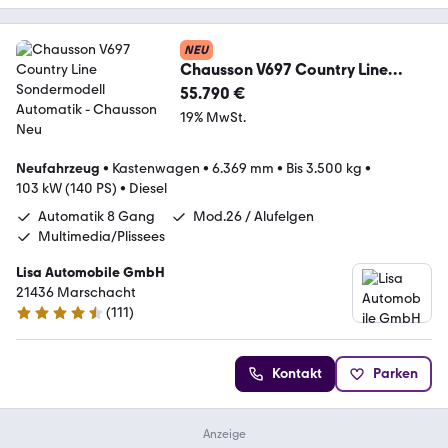
NEU
Chausson V697 Country Line
Sondermodell Automatik
55.790 €
19% MwSt.
Neufahrzeug
•
Kastenwagen
•
6.369 mm
•
Bis 3.500 kg
•
103 kW (140 PS)
•
Diesel
Automatik 8 Gang
Mod.26 / Alufelgen
Multimedia/Plissees
Lisa Automobile GmbH
21436 Marschacht
(
111
)
4.6 Sterne
Kontakt
Parken