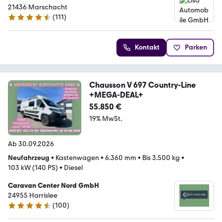
21436 Marschacht
(
111
)
4.6 Sterne
Kontakt
Parken
Chausson V 697 Country-Line
+MEGA-DEAL+
55.850 €
19% MwSt.
Ab 30.09.2026
Neufahrzeug
•
Kastenwagen
•
6.360 mm
•
Bis 3.500 kg
•
103 kW (140 PS)
•
Diesel
Caravan Center Nord GmbH
24955 Harrislee
(
100
)
4.6 Sterne