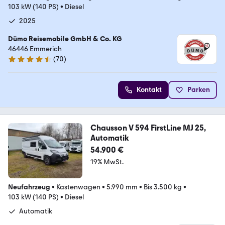
103 kW (140 PS)
•
Diesel
2025
Dümo Reisemobile GmbH & Co. KG
46446 Emmerich
(
70
)
4.3 Sterne
Kontakt
Parken
Chausson V 594 FirstLine MJ 25,
Automatik
54.900 €
19% MwSt.
Neufahrzeug
•
Kastenwagen
•
5.990 mm
•
Bis 3.500 kg
•
103 kW (140 PS)
•
Diesel
Automatik