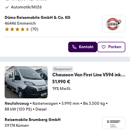
Automatik/MJ26
Dümo Reisemobile GmbH & Co. KG
46446 Emmerich
(
70
)
4.3 Sterne
Kontakt
Parken
Gesponsert
Chausson Van First Line V594 inkl.
Dachklimaanlage
51.990 €
19% MwSt.
Neufahrzeug
•
Kastenwagen
•
5.990 mm
•
Bis 3.500 kg
•
88 kW (120 PS)
•
Diesel
Reisemobile Brumberg GmbH
59174 Kamen