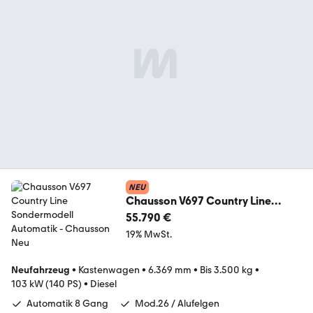
NEU
Chausson V697 Country Line
Sondermodell Automatik
55.790 €
19% MwSt.
Neufahrzeug
•
Kastenwagen
•
6.369 mm
•
Bis 3.500 kg
•
103 kW (140 PS)
•
Diesel
Automatik 8 Gang
Mod.26 / Alufelgen