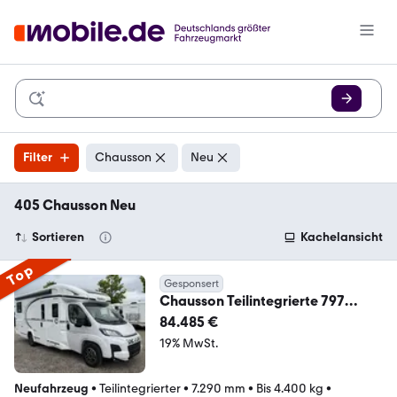
Filter
Chausson
Neu
405 Chausson Neu
Sortieren
Kachelansicht
Top
Gesponsert
Chausson Teilintegrierte 797
Ultimate Line VOLL
84.485 €
19% MwSt.
Neufahrzeug
•
Teilintegrierter
•
7.290 mm
•
Bis 4.400 kg
•