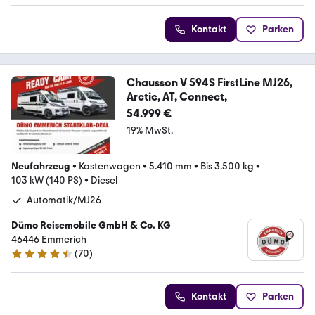
Kontakt
Parken
Chausson V 594S FirstLine MJ26,
Arctic, AT, Connect,
54.999 €
19% MwSt.
Neufahrzeug
•
Kastenwagen
•
5.410 mm
•
Bis 3.500 kg
•
103 kW (140 PS)
•
Diesel
Automatik/MJ26
Dümo Reisemobile GmbH & Co. KG
46446 Emmerich
(
70
)
4.3 Sterne
Kontakt
Parken