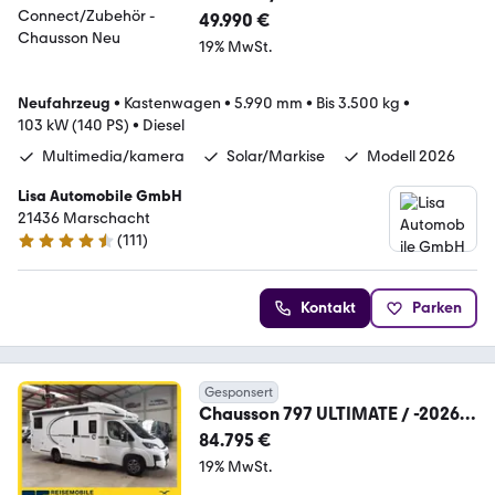
49.990 €
19% MwSt.
Neufahrzeug
•
Kastenwagen
•
5.990 mm
•
Bis 3.500 kg
•
103 kW (140 PS)
•
Diesel
Multimedia/kamera
Solar/Markise
Modell 2026
Lisa Automobile GmbH
21436 Marschacht
(
111
)
4.6 Sterne
Kontakt
Parken
Gesponsert
Chausson 797 ULTIMATE / -2026-
/ 180PS-8G. / EINZELBETTEN
84.795 €
19% MwSt.