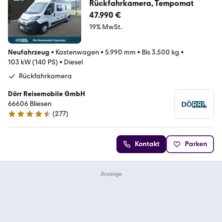
Rückfahrkamera, Tempomat
47.990 €
19% MwSt.
Neufahrzeug
•
Kastenwagen
•
5.990 mm
•
Bis 3.500 kg
•
103 kW (140 PS)
•
Diesel
Rückfahrkamera
Dörr Reisemobile GmbH
66606 Bliesen
(
277
)
4.7 Sterne
Kontakt
Parken