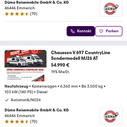
Dümo Reisemobile GmbH & Co. KG
46446 Emmerich
(
70
)
4.3 Sterne
Kontakt
Parken
Chausson V 697 CountryLine
Sondermodell MJ26 AT
54.990 €
19% MwSt.
Neufahrzeug
•
Kastenwagen
•
6.360 mm
•
Bis 3.500 kg
•
103 kW (140 PS)
•
Diesel
Automatik/MJ26
Dümo Reisemobile GmbH & Co. KG
46446 Emmerich
(
70
)
4.3 Sterne