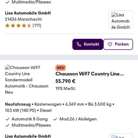
Multimedia/Plissees
Lisa Automobile GmbH
21436 Marschacht
(
111
)
4.6 Sterne
Kontakt
Parken
NEU
Chausson V697 Country Line
Sondermodell Automatik
55.790 €
19% MwSt.
Neufahrzeug
•
Kastenwagen
•
6.369 mm
•
Bis 3.500 kg
•
103 kW (140 PS)
•
Diesel
Automatik 8 Gang
Mod.26 / Alufelgen
Multimedia/Plissees
Lisa Automobile GmbH