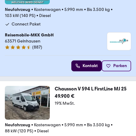
Neufahrzeug
•
Kastenwagen
•
5.990 mm
•
Bis 3.500 kg
•
103 kW (140 PS)
•
Diesel
Connect Paket
Reisemobile-MKK GmbH
63571 Gelnhausen
(
887
)
4.7 Sterne
Kontakt
Parken
Chausson V 594 L FirstLine MJ 25
49.900 €
19% MwSt.
Neufahrzeug
•
Kastenwagen
•
5.990 mm
•
Bis 3.500 kg
•
88 kW (120 PS)
•
Diesel