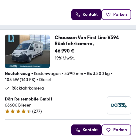
Kontakt
Parken
Chausson Van First Line V594
Rückfahrkamera,
46.990 €
19% MwSt.
Neufahrzeug
•
Kastenwagen
•
5.990 mm
•
Bis 3.500 kg
•
103 kW (140 PS)
•
Diesel
Rückfahrkamera
Dörr Reisemobile GmbH
66606 Bliesen
(
277
)
4.7 Sterne
Kontakt
Parken