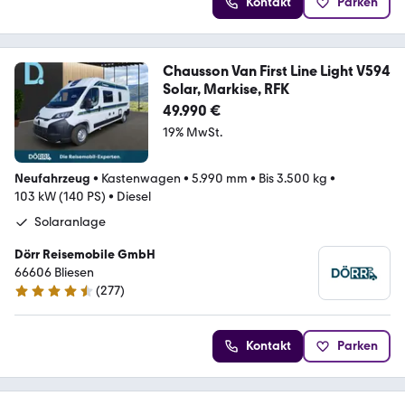
Kontakt
Parken
Chausson Van First Line Light V594
Solar, Markise, RFK
49.990 €
19% MwSt.
Neufahrzeug
•
Kastenwagen
•
5.990 mm
•
Bis 3.500 kg
•
103 kW (140 PS)
•
Diesel
Solaranlage
Dörr Reisemobile GmbH
66606 Bliesen
(
277
)
4.7 Sterne
Kontakt
Parken