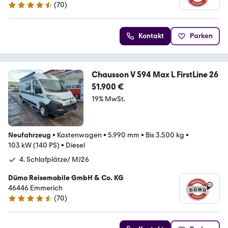
(
70
)
4.3 Sterne
Kontakt
Parken
Chausson V 594 Max L FirstLine 26
51.900 €
19% MwSt.
Neufahrzeug
•
Kastenwagen
•
5.990 mm
•
Bis 3.500 kg
•
103 kW (140 PS)
•
Diesel
4. Schlafplätze/ MJ26
Dümo Reisemobile GmbH & Co. KG
46446 Emmerich
(
70
)
4.3 Sterne