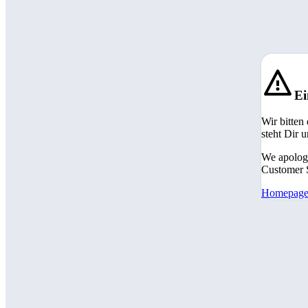
Ei
Wir bitten
steht Dir 
We apologi
Customer S
Homepag