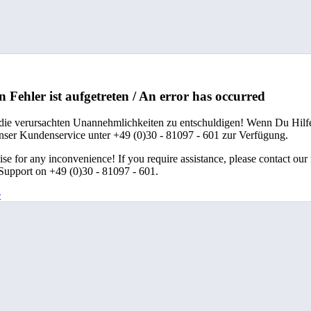
n Fehler ist aufgetreten / An error has occurred
 die verursachten Unannehmlichkeiten zu entschuldigen! Wenn Du Hilfe
unser Kundenservice unter +49 (0)30 - 81097 - 601 zur Verfügung.
se for any inconvenience! If you require assistance, please contact our
upport on +49 (0)30 - 81097 - 601.
e