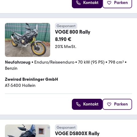
Kontakt
Parken
Gesponsert
VOGE 800 Rally
8.190 €
20% MwSt.
Neufahrzeug
•
Enduro/Reiseenduro
•
70 kW (95 PS)
•
798 cm³
•
Benzin
Zweirad Breinlinger GmbH
AT-5400 Hallein
Kontakt
Parken
Gesponsert
VOGE DS800X Rally