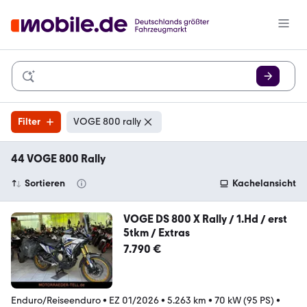
Filter
VOGE 800 rally
44 VOGE 800 Rally
Sortieren
Kachelansicht
VOGE DS 800 X Rally / 1.Hd / erst
5tkm / Extras
7.790 €
Enduro/Reiseenduro
•
EZ 01/2026
•
5.263 km
•
70 kW (95 PS)
•