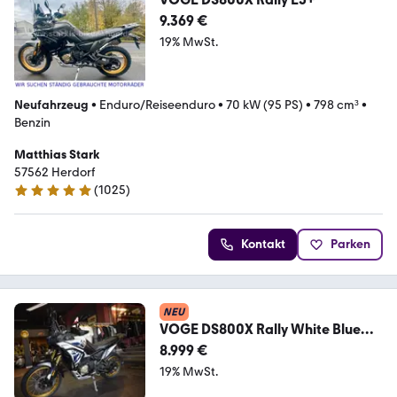
9.369 €
19% MwSt.
Neufahrzeug
•
Enduro/Reiseenduro
•
70 kW (95 PS)
•
798 cm³
•
Benzin
Matthias Stark
57562 Herdorf
(
1025
)
5 Sterne
Kontakt
Parken
NEU
VOGE DS800X Rally White Blue
E5+ 4,69% Zins 36 Monate
8.999 €
19% MwSt.