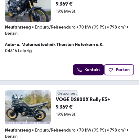
9.369 €
19% MwSt.
Neufahrzeug
•
Enduro/Reiseenduro
•
70 kW (95 PS)
•
798 cm³
•
Benzin
Auto- u. Motorradtechnik Thorsten Haferkorn e.K.
04316 Leipzig
Kontakt
Parken
Gesponsert
VOGE DS800X Rally E5+
9.369 €
19% MwSt.
Neufahrzeug
•
Enduro/Reiseenduro
•
70 kW (95 PS)
•
798 cm³
•
Benzin