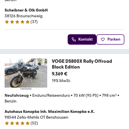
Scheibner & Olk GmbH
38126 Braunschweig
(
37
)
5 Sterne
Kontakt
Parken
VOGE DS800X Rally Offroad
Black Edition
9.369 €
19% MwSt.
Neufahrzeug
•
Enduro/Reiseenduro
•
70 kW (95 PS)
•
798 cm³
•
Benzin
Autohaus Konopka Inh. Maximilian Konopka e.K.
98544 Zella-Mehlis OT Benshausen
(
52
)
5 Sterne