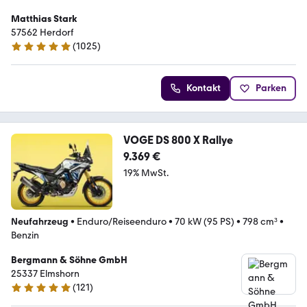
Matthias Stark
57562 Herdorf
(
1025
)
5 Sterne
Kontakt
Parken
VOGE DS 800 X Rallye
9.369 €
19% MwSt.
Neufahrzeug
•
Enduro/Reiseenduro
•
70 kW (95 PS)
•
798 cm³
•
Benzin
Bergmann & Söhne GmbH
25337 Elmshorn
(
121
)
4.8 Sterne