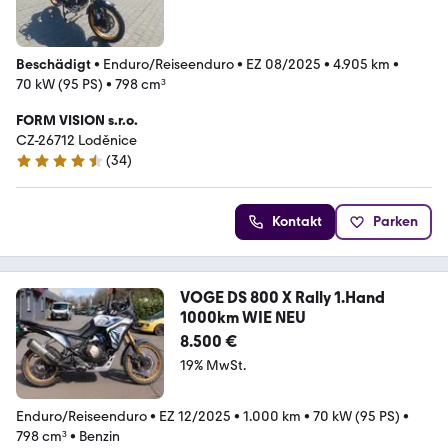
Beschädigt
•
Enduro/Reiseenduro
•
EZ 08/2025
•
4.905 km
•
70 kW (95 PS)
•
798 cm³
FORM VISION s.r.o.
CZ-26712 Loděnice
(
34
)
4.4 Sterne
Kontakt
Parken
VOGE DS 800 X Rally 1.Hand
1000km WIE NEU
8.500 €
19% MwSt.
Enduro/Reiseenduro
•
EZ 12/2025
•
1.000 km
•
70 kW (95 PS)
•
798 cm³
•
Benzin