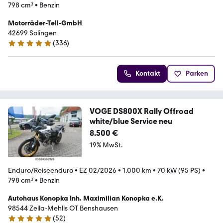
798 cm³
•
Benzin
Motorräder-Tell-GmbH
42699 Solingen
(
336
)
4.8 Sterne
Kontakt
Parken
VOGE DS800X Rally Offroad
white/blue Service neu
8.500 €
19% MwSt.
Enduro/Reiseenduro
•
EZ 02/2026
•
1.000 km
•
70 kW (95 PS)
•
798 cm³
•
Benzin
Autohaus Konopka Inh. Maximilian Konopka e.K.
98544 Zella-Mehlis OT Benshausen
(
52
)
5 Sterne