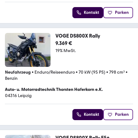
Kontakt
Parken
VOGE DS800X Rally
9.369 €
19% MwSt.
Neufahrzeug
•
Enduro/Reiseenduro
•
70 kW (95 PS)
•
798 cm³
•
Benzin
Auto- u. Motorradtechnik Thorsten Haferkorn e.K.
04316 Leipzig
Kontakt
Parken
VOGE DS800X Rally E5+