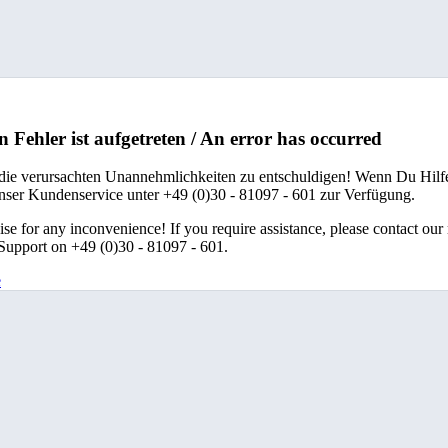
n Fehler ist aufgetreten / An error has occurred
 die verursachten Unannehmlichkeiten zu entschuldigen! Wenn Du Hilfe
unser Kundenservice unter +49 (0)30 - 81097 - 601 zur Verfügung.
se for any inconvenience! If you require assistance, please contact our
upport on +49 (0)30 - 81097 - 601.
e