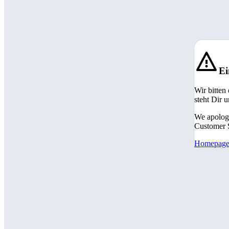
Ei
Wir bitten
steht Dir 
We apologi
Customer S
Homepag