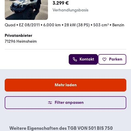
4x2#Koffer#Anhöngerkupplung
3.299 €
Verhandlungsbasis
Quad
•
EZ 08/2011
•
6.000 km
•
28 kW (38 PS)
•
503 cm³
•
Benzin
Privatanbieter
71296 Heimsheim
Kontakt
Parken
Mehr laden
Filter anpassen
Weitere Eigenschaften des
TGB VON 501 BIS 750