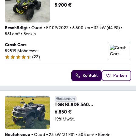
4x4*ATV*Seilwinde*AHK*Koffer*
5.900 €
Beschädigt
•
Quad
•
EZ 09/2022
•
6.500 km
•
32 kW (44 PS)
•
561 cm³
•
Benzin
Crash Cars
59519 Möhnesee
(
23
)
4.7 Sterne
Kontakt
Parken
Gesponsert
TGB BLADE 560
Allrad*ABS*Touring*T3
6.850 €
19% MwSt.
Neufahrzeug
•
Quad
•
23 kW (31 PS)
•
503 cm³
•
Benzin