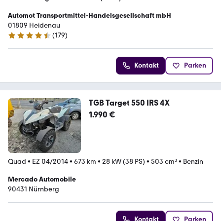
Automot Transportmittel-Handelsgesellschaft mbH
01809 Heidenau
(
179
)
4.6 Sterne
Kontakt
Parken
TGB Target 550 IRS 4X
1.990 €
Quad
•
EZ 04/2014
•
673 km
•
28 kW (38 PS)
•
503 cm³
•
Benzin
Mercado Automobile
90431 Nürnberg
Kontakt
Parken