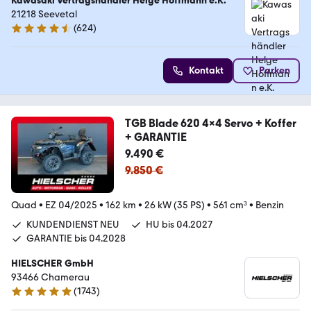
Kawasaki Vertragshändler Helge Hoffmann e.K.
21218 Seevetal
(
624
)
4.7 Sterne
Kontakt
Parken
TGB Blade 620 4x4 Servo + Koffer
+ GARANTIE
9.490 €
9.850 €
Quad
•
EZ 04/2025
•
162 km
•
26 kW (35 PS)
•
561 cm³
•
Benzin
KUNDENDIENST NEU
HU bis 04.2027
GARANTIE bis 04.2028
HIELSCHER GmbH
93466 Chamerau
(
1743
)
4.9 Sterne