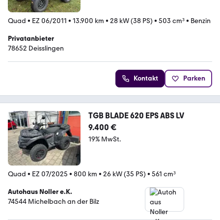
Quad
•
EZ 06/2011
•
13.900 km
•
28 kW (38 PS)
•
503 cm³
•
Benzin
Privatanbieter
78652 Deisslingen
Kontakt
Parken
TGB BLADE 620 EPS ABS LV
9.400 €
19% MwSt.
Quad
•
EZ 07/2025
•
800 km
•
26 kW (35 PS)
•
561 cm³
Autohaus Noller e.K.
74544 Michelbach an der Bilz