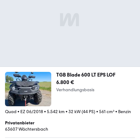
TGB Blade 600 LT EPS LOF
6.800 €
Verhandlungsbasis
Quad
•
EZ 06/2018
•
5.542 km
•
32 kW (44 PS)
•
561 cm³
•
Benzin
Privatanbieter
63607 Wächtersbach