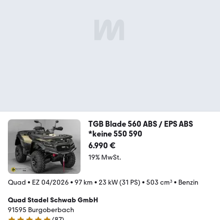
TGB Blade 560 ABS / EPS ABS
*keine 550 590
6.990 €
19% MwSt.
Quad
•
EZ 04/2026
•
97 km
•
23 kW (31 PS)
•
503 cm³
•
Benzin
Quad Stadel Schwab GmbH
91595 Burgoberbach
(
87
)