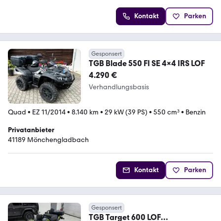
Kontakt
Parken
Gesponsert
TGB Blade 550 FI SE 4x4 IRS LOF
4.290 €
Verhandlungsbasis
Quad
•
EZ 11/2014
•
8.140 km
•
29 kW (39 PS)
•
550 cm³
•
Benzin
Privatanbieter
41189 Mönchengladbach
Kontakt
Parken
Gesponsert
TGB Target 600 LOF