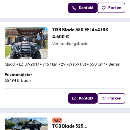
Kontakt
Parken
TGB Blade 550 EFI 4x4 IRS
4.600 €
Verhandlungsbasis
Quad
•
EZ 07/2017
•
7.167 km
•
29 kW (39 PS)
•
550 cm³
•
Benzin
Privatanbieter
55494 Erbach
Kontakt
Parken
NEU
TGB Blade 525