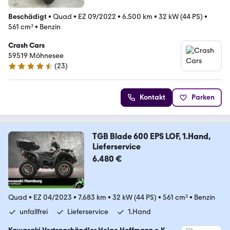
Beschädigt
•
Quad
•
EZ 09/2022
•
6.500 km
•
32 kW (44 PS)
•
561 cm³
•
Benzin
Crash Cars
59519 Möhnesee
(
23
)
4.7 Sterne
Kontakt
Parken
TGB Blade 600 EPS LOF, 1.Hand,
Lieferservice
6.480 €
Quad
•
EZ 04/2023
•
7.683 km
•
32 kW (44 PS)
•
561 cm³
•
Benzin
unfallfrei
Lieferservice
1.Hand