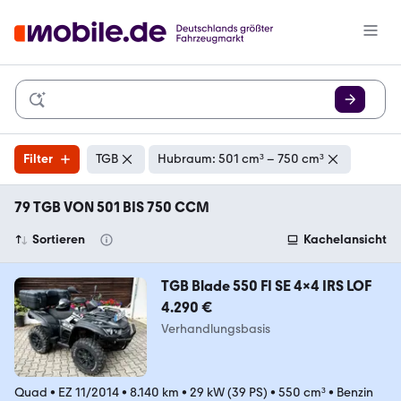
Filter
TGB
Hubraum: 501 cm³ – 750 cm³
79 TGB VON 501 BIS 750 CCM
Sortieren
Kachelansicht
TGB Blade 550 FI SE 4x4 IRS LOF
4.290 €
Verhandlungsbasis
Quad
•
EZ 11/2014
•
8.140 km
•
29 kW (39 PS)
•
550 cm³
•
Benzin