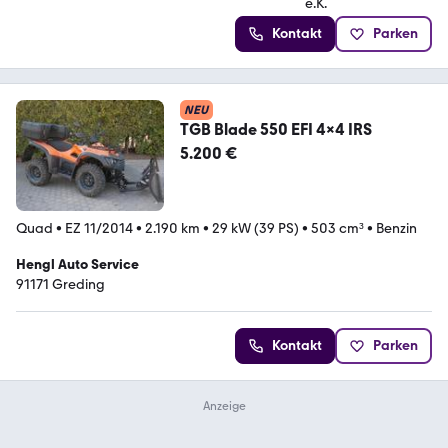
Kontakt
Parken
NEU
TGB Blade 550 EFI 4x4 IRS
5.200 €
Quad
•
EZ 11/2014
•
2.190 km
•
29 kW (39 PS)
•
503 cm³
•
Benzin
Hengl Auto Service
91171 Greding
Kontakt
Parken