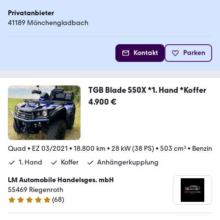
Privatanbieter
41189 Mönchengladbach
Kontakt
Parken
TGB Blade 550X *1. Hand *Koffer
4.900 €
Quad
•
EZ 03/2021
•
18.800 km
•
28 kW (38 PS)
•
503 cm³
•
Benzin
1. Hand
Koffer
Anhängerkupplung
LM Automobile Handelsges. mbH
55469 Riegenroth
(
68
)
5 Sterne