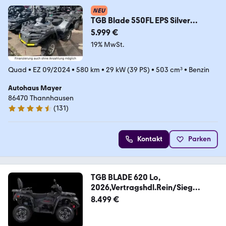
NEU
TGB Blade 550FL EPS Silver
Edition*LED*LOF*
5.999 €
19% MwSt.
Quad
•
EZ 09/2024
•
580 km
•
29 kW (39 PS)
•
503 cm³
•
Benzin
Autohaus Mayer
86470 Thannhausen
(
131
)
4.4 Sterne
Kontakt
Parken
TGB BLADE 620 Lo,
2026,Vertragshdl.Rein/Sieg
,4Ja.Ga
8.499 €