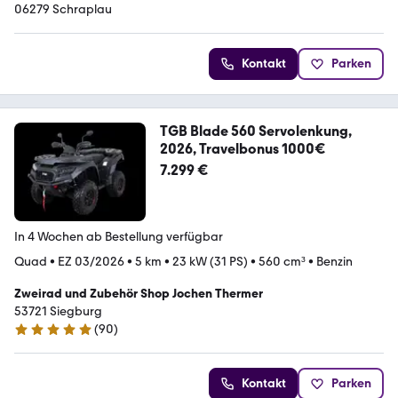
06279 Schraplau
Kontakt
Parken
TGB Blade 560 Servolenkung,
2026, Travelbonus 1000€
7.299 €
In 4 Wochen ab Bestellung verfügbar
Quad
•
EZ 03/2026
•
5 km
•
23 kW (31 PS)
•
560 cm³
•
Benzin
Zweirad und Zubehör Shop Jochen Thermer
53721 Siegburg
(
90
)
5 Sterne
Kontakt
Parken