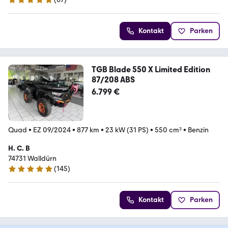
5 Sterne
Kontakt
Parken
TGB Blade 550 X Limited Edition
87/208 ABS
6.799 €
Quad
•
EZ 09/2024
•
877 km
•
23 kW (31 PS)
•
550 cm³
•
Benzin
H. C. B
74731 Walldürn
(
145
)
4.9 Sterne
Kontakt
Parken