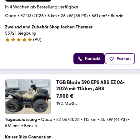
In 4 Wochen ab Bestellung verfügbar
Quad
•
EZ 03/2026
•
5 km
•
26 kW (35 PS)
•
561 cm³
•
Benzin
Zweirad und Zubehör Shop Jochen Thermer
53721 Siegburg
(
90
)
5 Sterne
Kontakt
Parken
TGB Blade 590 EPS ABS EZ 06-
2026 mit 115 km , ABS
7.900 €
19% MwSt.
Tageszulassung
•
Quad
•
EZ 06/2026
•
115 km
•
30 kW (41 PS)
•
561 cm³
•
Benzin
Kaiser Bike Connection