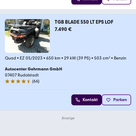
TGB BLADE 550 LT EPS LOF
7.490 €
Quad
•
EZ 05/2023
•
650 km
•
29 kW (39 PS)
•
503 cm³
•
Benzin
Autocenter Gehrmann GmbH
07407 Rudolstadt
(
66
)
4.7 Sterne
Kontakt
Parken