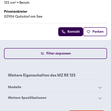
125 cm³
•
Benzin
Privatanbieter
02906 Quitzdorf am See
Kontakt
Parken
Filter anpassen
Weitere Eigenschaften des
MZ RE 125
Modelle
Mz BK 350
Mz ES 250-1
Weitere Spezifikationen
Mz ES 250-2
Mz ETS 250
Mz 1000 sf
Mz 1000