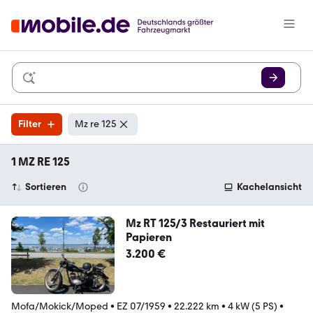
Filter
Mz re 125
1 MZ RE 125
Sortieren
Kachelansicht
Mz RT 125/3 Restauriert mit
Papieren
3.200 €
Mofa/Mokick/Moped
•
EZ 07/1959
•
22.222 km
•
4 kW (5 PS)
•