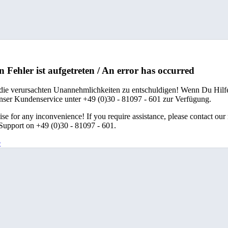
n Fehler ist aufgetreten / An error has occurred
 die verursachten Unannehmlichkeiten zu entschuldigen! Wenn Du Hilfe
unser Kundenservice unter +49 (0)30 - 81097 - 601 zur Verfügung.
se for any inconvenience! If you require assistance, please contact our
upport on +49 (0)30 - 81097 - 601.
e