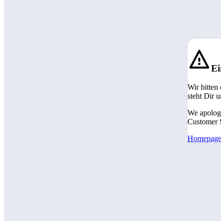
Ei
Wir bitten
steht Dir 
We apologi
Customer S
Homepag