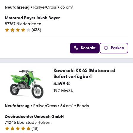
Neufahrzeug
•
Rallye/Cross
•
65 cm³
Motorrad Bayer Jakob Bayer
87767 Niederrieden
(
433
)
4.2 Sterne
Kontakt
Parken
Kawasaki KX 65 !Motocross!
Sofort verfügbar!
3.599 €
19% MwSt.
Neufahrzeug
•
Rallye/Cross
•
64 cm³
•
Benzin
Zweiradcenter Umbach GmbH
74246 Eberstadt-Hölzern
(
18
)
5 Sterne