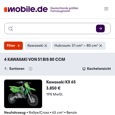
Filter
Kawasaki
Hubraum: 51 cm³ – 80 cm³
4 KAWASAKI VON 51 BIS 80 CCM
Sortieren
Kachelansicht
Kawasaki KX 65
3.850 €
19% MwSt.
Neufahrzeug
•
Rallye/Cross
•
65 cm³
•
Benzin