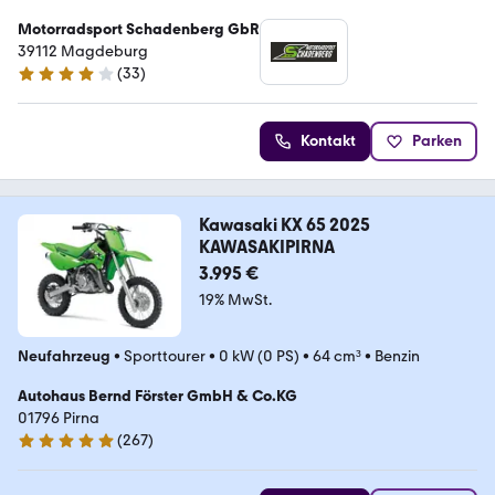
Motorradsport Schadenberg GbR
39112 Magdeburg
(
33
)
3.9 Sterne
Kontakt
Parken
Kawasaki KX 65 2025
KAWASAKIPIRNA
3.995 €
19% MwSt.
Neufahrzeug
•
Sporttourer
•
0 kW (0 PS)
•
64 cm³
•
Benzin
Autohaus Bernd Förster GmbH & Co.KG
01796 Pirna
(
267
)
4.8 Sterne