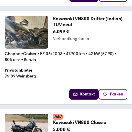
Kawasaki VN800 Drifter (Indian)
TÜV neu!
6.099 €
Verhandlungsbasis
Chopper/Cruiser
•
EZ 06/2003
•
47.700 km
•
42 kW (57 PS)
•
805 cm³
•
Benzin
Privatanbieter
74189 Weinsberg
Kontakt
Parken
NEU
Kawasaki VN800 Classic
5.000 €