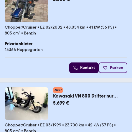
Chopper/Cruiser
•
EZ 02/2002
•
48.054 km
•
41 kW (56 PS)
•
805 cm³
•
Benzin
Privatanbieter
15366 Hoppegarten
Kontakt
Parken
NEU
Kawasaki VN 800 Drifter nur
23.700 km ! Belt Drive!
5.699 €
Chopper/Cruiser
•
EZ 03/1999
•
23.700 km
•
42 kW (57 PS)
•
805 cm³
•
Benzin