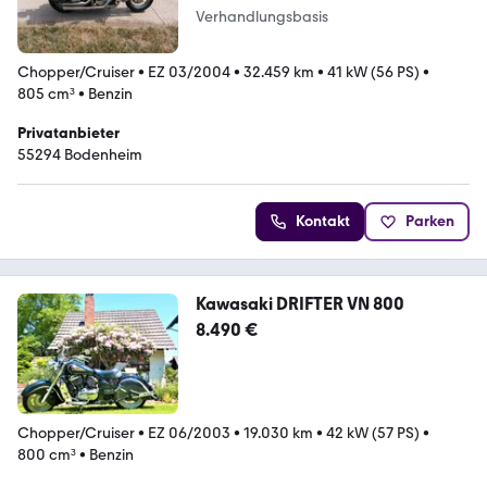
Verhandlungsbasis
Chopper/Cruiser
•
EZ 03/2004
•
32.459 km
•
41 kW (56 PS)
•
805 cm³
•
Benzin
Privatanbieter
55294 Bodenheim
Kontakt
Parken
Kawasaki DRIFTER VN 800
8.490 €
Chopper/Cruiser
•
EZ 06/2003
•
19.030 km
•
42 kW (57 PS)
•
800 cm³
•
Benzin