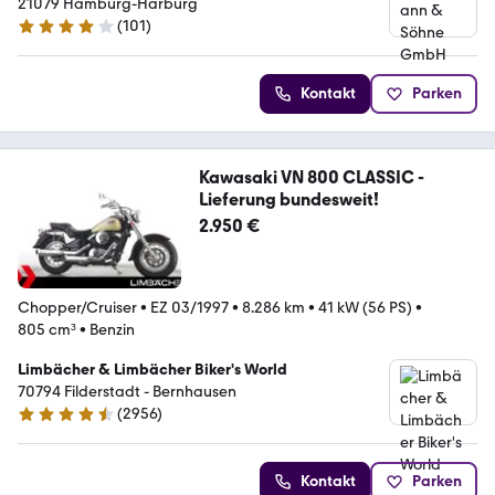
21079 Hamburg-Harburg
(
101
)
3.9 Sterne
Kontakt
Parken
Kawasaki VN 800 CLASSIC -
Lieferung bundesweit!
2.950 €
Chopper/Cruiser
•
EZ 03/1997
•
8.286 km
•
41 kW (56 PS)
•
805 cm³
•
Benzin
Limbächer & Limbächer Biker's World
70794 Filderstadt - Bernhausen
(
2956
)
4.7 Sterne
Kontakt
Parken