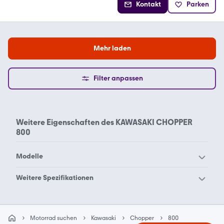
Kontakt
Parken
Mehr laden
Filter anpassen
Weitere Eigenschaften des
KAWASAKI CHOPPER
800
Modelle
Kawasaki Brute Force 750
Weitere Spezifikationen
Kawasaki EL 252
4x4i EPS
Kawasaki Chopper 125
Kawasaki Chopper 125
Kawasaki Eliminator 500
Kawasaki Eliminator 600
eliminator
Motorrad suchen
Kawasaki Eliminator
Kawasaki
Kawasaki EN 500 A
Chopper
800