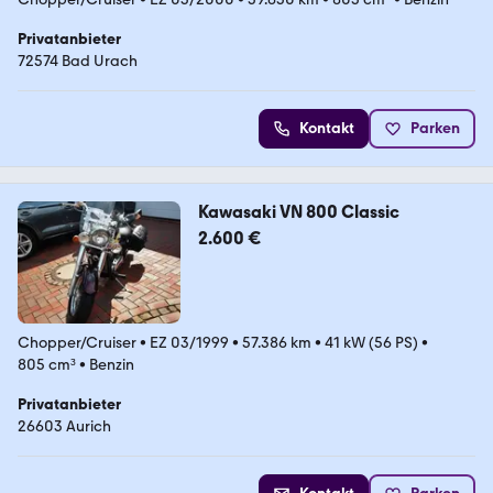
Privatanbieter
72574 Bad Urach
Kontakt
Parken
Kawasaki VN 800 Classic
2.600 €
Chopper/Cruiser
•
EZ 03/1999
•
57.386 km
•
41 kW (56 PS)
•
805 cm³
•
Benzin
Privatanbieter
26603 Aurich