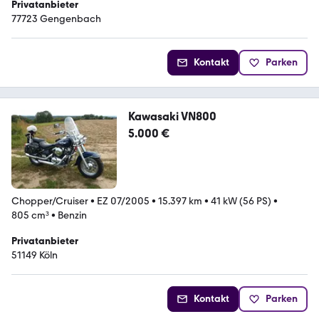
Privatanbieter
77723 Gengenbach
Kontakt
Parken
Kawasaki VN800
5.000 €
Chopper/Cruiser
•
EZ 07/2005
•
15.397 km
•
41 kW (56 PS)
•
805 cm³
•
Benzin
Privatanbieter
51149 Köln
Kontakt
Parken