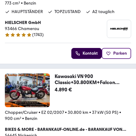
773 cm³
•
Benzin
HAUPTSTÄNDER
TOPZUSTAND
A2 tauglich
HIELSCHER GmbH
93466 Chamerau
(
1743
)
4.9 Sterne
Kontakt
Parken
Kawasaki VN 900
Classic+30.800KM+Falcon
Double Grove
4.890 €
Chopper/Cruiser
•
EZ 02/2007
•
30.800 km
•
37 kW (50 PS)
•
900 cm³
•
Benzin
BIKES & MORE - BARANKAUF-ONLINE.de - BARANKAUF VON
MOTORRÄDERN
56645 Nickenich