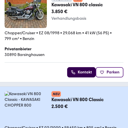
Kawasaki VN 800 classic
3.850 €
Verhandlungsbasis
Chopper/Cruiser
•
EZ 08/1998
•
29.068 km
•
41 kW (56 PS)
•
799 cm³
•
Benzin
Privatanbieter
30890 Barsinghausen
Kontakt
Parken
NEU
Kawasaki VN 800 Classic
2.500 €
Chopper/Cruiser
•
EZ 03/2000
•
59.650 km
•
805 cm³
•
Benzin