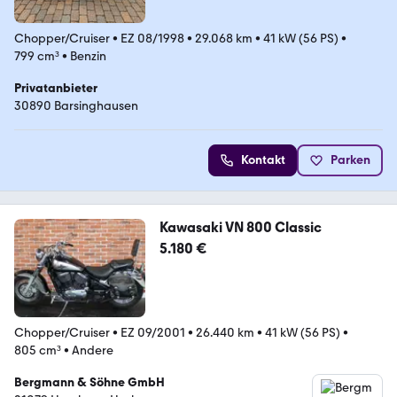
Chopper/Cruiser
•
EZ 08/1998
•
29.068 km
•
41 kW (56 PS)
•
799 cm³
•
Benzin
Privatanbieter
30890 Barsinghausen
Kontakt
Parken
Kawasaki VN 800 Classic
5.180 €
Chopper/Cruiser
•
EZ 09/2001
•
26.440 km
•
41 kW (56 PS)
•
805 cm³
•
Andere
Bergmann & Söhne GmbH