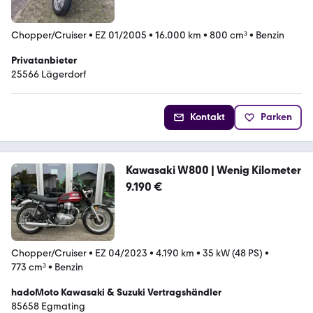
Chopper/Cruiser
•
EZ 01/2005
•
16.000 km
•
800 cm³
•
Benzin
Privatanbieter
25566 Lägerdorf
Kontakt
Parken
Kawasaki W800 | Wenig Kilometer
9.190 €
Chopper/Cruiser
•
EZ 04/2023
•
4.190 km
•
35 kW (48 PS)
•
773 cm³
•
Benzin
hadoMoto Kawasaki & Suzuki Vertragshändler
85658 Egmating