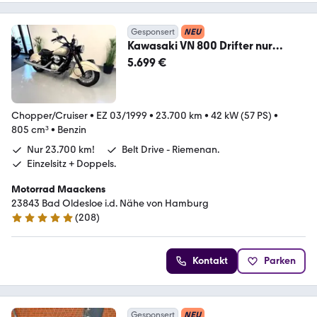
Gesponsert
NEU
Kawasaki VN 800 Drifter nur
23.700 km ! Belt Drive!
5.699 €
Chopper/Cruiser
•
EZ 03/1999
•
23.700 km
•
42 kW (57 PS)
•
805 cm³
•
Benzin
Nur 23.700 km!
Belt Drive - Riemenan.
Einzelsitz + Doppels.
Motorrad Maackens
23843 Bad Oldesloe i.d. Nähe von Hamburg
(
208
)
5 Sterne
Kontakt
Parken
Gesponsert
NEU