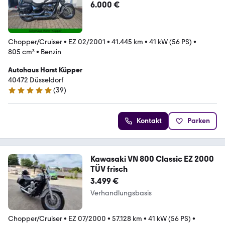
6.000 €
Chopper/Cruiser
•
EZ 02/2001
•
41.445 km
•
41 kW (56 PS)
•
805 cm³
•
Benzin
Autohaus Horst Küpper
40472 Düsseldorf
(
39
)
4.9 Sterne
Kontakt
Parken
Kawasaki VN 800 Classic EZ 2000
TÜV frisch
3.499 €
Verhandlungsbasis
Chopper/Cruiser
•
EZ 07/2000
•
57.128 km
•
41 kW (56 PS)
•