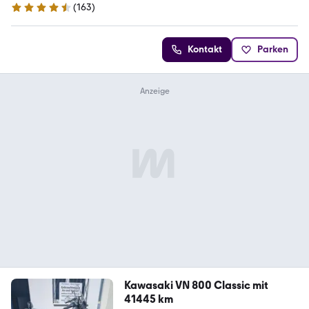
(
163
)
4.5 Sterne
Kontakt
Parken
Kawasaki VN 800 Classic mit
41445 km