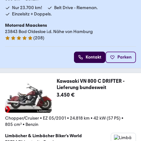
Nur 23.700 km!
Belt Drive - Riemenan.
Einzelsitz + Doppels.
Motorrad Maackens
23843 Bad Oldesloe i.d. Nähe von Hamburg
(
208
)
5 Sterne
Kontakt
Parken
Kawasaki VN 800 C DRIFTER -
Lieferung bundesweit
3.450 €
Chopper/Cruiser
•
EZ 05/2001
•
24.818 km
•
42 kW (57 PS)
•
805 cm³
•
Benzin
Limbächer & Limbächer Biker's World