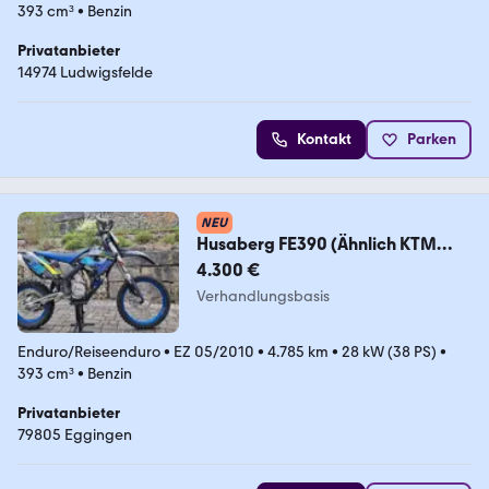
393 cm³
•
Benzin
Privatanbieter
14974 Ludwigsfelde
Kontakt
Parken
NEU
Husaberg FE390 (Ähnlich KTM
EXC/Husqvarna FE)
4.300 €
Verhandlungsbasis
Enduro/Reiseenduro
•
EZ 05/2010
•
4.785 km
•
28 kW (38 PS)
•
393 cm³
•
Benzin
Privatanbieter
79805 Eggingen