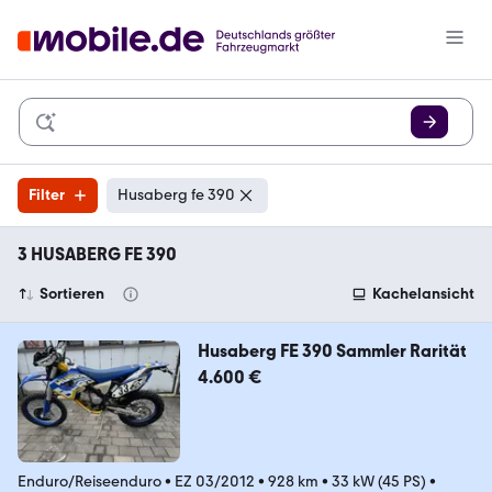
Filter
Husaberg fe 390
3 HUSABERG FE 390
Sortieren
Kachelansicht
Husaberg FE 390 Sammler Rarität
4.600 €
Enduro/Reiseenduro
•
EZ 03/2012
•
928 km
•
33 kW (45 PS)
•