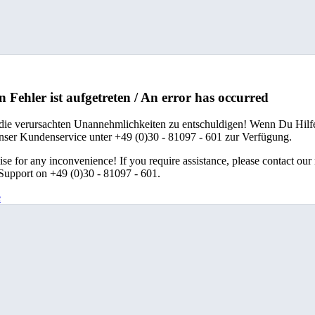
n Fehler ist aufgetreten / An error has occurred
 die verursachten Unannehmlichkeiten zu entschuldigen! Wenn Du Hilfe
unser Kundenservice unter +49 (0)30 - 81097 - 601 zur Verfügung.
se for any inconvenience! If you require assistance, please contact our
upport on +49 (0)30 - 81097 - 601.
e