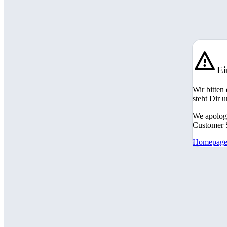
Ei
Wir bitten
steht Dir 
We apologi
Customer S
Homepag