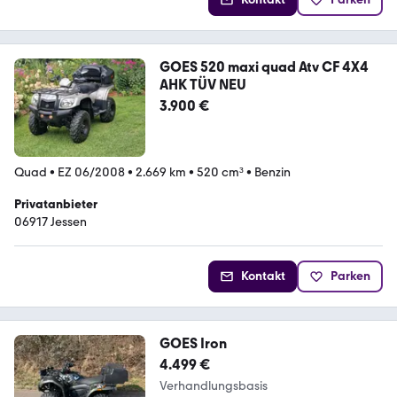
GOES 520 maxi quad Atv CF 4X4
AHK TÜV NEU
3.900 €
Quad
•
EZ 06/2008
•
2.669 km
•
520 cm³
•
Benzin
Privatanbieter
06917 Jessen
Kontakt
Parken
GOES Iron
4.499 €
Verhandlungsbasis