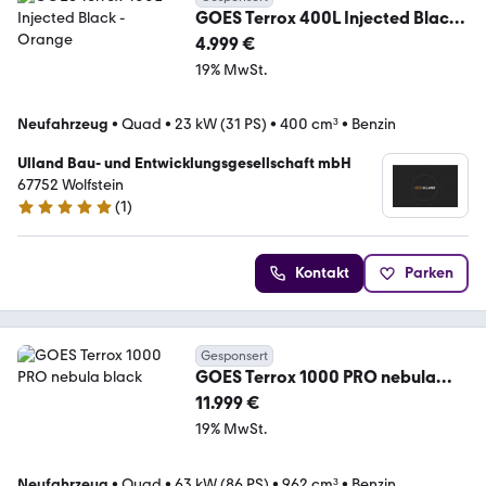
GOES Terrox 400L Injected Black -
Orange
4.999 €
19% MwSt.
Neufahrzeug
•
Quad
•
23 kW (31 PS)
•
400 cm³
•
Benzin
Ulland Bau- und Entwicklungsgesellschaft mbH
67752 Wolfstein
(
1
)
5 Sterne
Kontakt
Parken
Gesponsert
GOES Terrox 1000 PRO nebula
black
11.999 €
19% MwSt.
Neufahrzeug
•
Quad
•
63 kW (86 PS)
•
962 cm³
•
Benzin