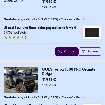
11.999 €
19% MwSt.
Neufahrzeug
•
Quad
•
63 kW (86 PS)
•
962 cm³
•
Benzin
Ulland Bau- und Entwicklungsgesellschaft mbH
67752 Wolfstein
(
1
)
5 Sterne
Kontakt
Parken
GOES Terrox 1000 PRO Granite
Ridge
11.999 €
19% MwSt.
Neufahrzeug
•
Quad
•
63 kW (86 PS)
•
962 cm³
•
Benzin