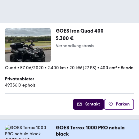
GOES Iron Quad 400
5.300 €
Verhandlungsbasis
Quad
•
EZ 06/2020
•
2.400 km
•
20 kW (27 PS)
•
400 cm³
•
Benzin
Privatanbieter
49356 Diepholz
Kontakt
Parken
GOES Terrox 1000 PRO nebula
black