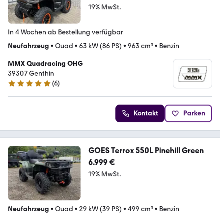
19% MwSt.
In 4 Wochen ab Bestellung verfügbar
Neufahrzeug
•
Quad
•
63 kW (86 PS)
•
963 cm³
•
Benzin
MMX Quadracing OHG
39307 Genthin
(
6
)
4.8 Sterne
Kontakt
Parken
GOES Terrox 550L Pinehill Green
6.999 €
19% MwSt.
Neufahrzeug
•
Quad
•
29 kW (39 PS)
•
499 cm³
•
Benzin