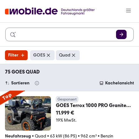
Filter
GOES
Quad
75 GOES QUAD
Sortieren
Kachelansicht
Top
Gesponsert
GOES Terrox 1000 PRO Granite
Ridge
11.999 €
19% MwSt.
Neufahrzeug
•
Quad
•
63 kW (86 PS)
•
962 cm³
•
Benzin