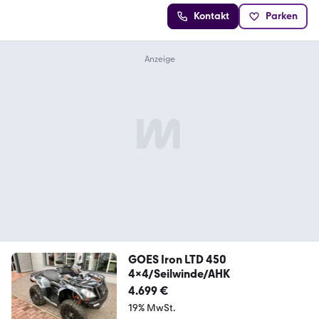
Kontakt
Parken
GOES Iron LTD 450
4x4/Seilwinde/AHK
4.699 €
19% MwSt.