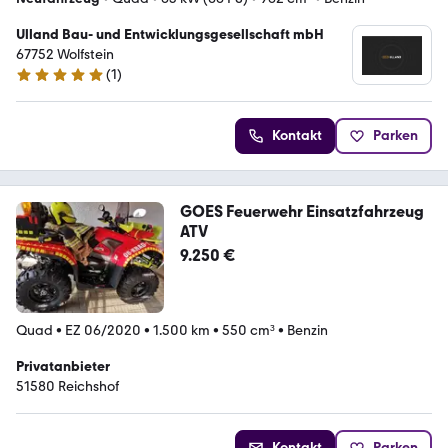
Ulland Bau- und Entwicklungsgesellschaft mbH
67752 Wolfstein
(
1
)
5 Sterne
Kontakt
Parken
GOES Feuerwehr Einsatzfahrzeug
ATV
9.250 €
Quad
•
EZ 06/2020
•
1.500 km
•
550 cm³
•
Benzin
Privatanbieter
51580 Reichshof
Kontakt
Parken