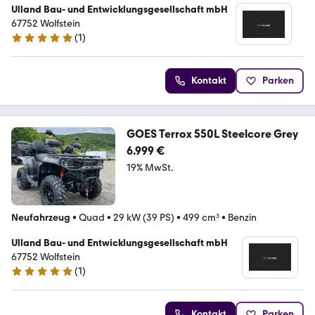
Ulland Bau- und Entwicklungsgesellschaft mbH
67752 Wolfstein
(
1
)
5 Sterne
Kontakt
Parken
GOES Terrox 550L Steelcore Grey
6.999 €
19% MwSt.
Neufahrzeug
•
Quad
•
29 kW (39 PS)
•
499 cm³
•
Benzin
Ulland Bau- und Entwicklungsgesellschaft mbH
67752 Wolfstein
(
1
)
5 Sterne
Kontakt
Parken