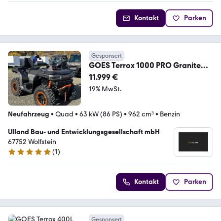
Kontakt
Parken
Gesponsert
GOES Terrox 1000 PRO Granite
Ridge
11.999 €
19% MwSt.
Neufahrzeug
•
Quad
•
63 kW (86 PS)
•
962 cm³
•
Benzin
Ulland Bau- und Entwicklungsgesellschaft mbH
67752 Wolfstein
(
1
)
5 Sterne
Kontakt
Parken
Gesponsert