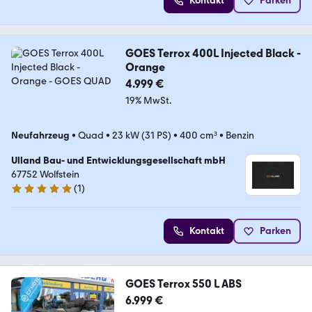
Kontakt
Parken
GOES Terrox 400L Injected Black -
Orange
4.999 €
19% MwSt.
Neufahrzeug
•
Quad
•
23 kW (31 PS)
•
400 cm³
•
Benzin
Ulland Bau- und Entwicklungsgesellschaft mbH
67752 Wolfstein
(
1
)
5 Sterne
Kontakt
Parken
GOES Terrox 550 L ABS
6.999 €