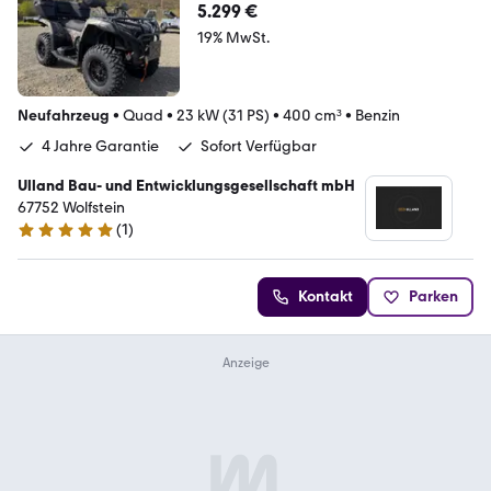
5.299 €
19% MwSt.
Neufahrzeug
•
Quad
•
23 kW (31 PS)
•
400 cm³
•
Benzin
4 Jahre Garantie
Sofort Verfügbar
Ulland Bau- und Entwicklungsgesellschaft mbH
67752 Wolfstein
(
1
)
5 Sterne
Kontakt
Parken