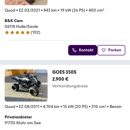
Quad
•
EZ 03/2021
•
843 km
•
19 kW (26 PS)
•
400 cm³
B&K Cars
06118 Halle/Saale
(
102
)
4.9 Sterne
Kontakt
Parken
GOES 350S
2.900 €
Verhandlungsbasis
Quad
•
EZ 08/2011
•
4.704 km
•
15 kW (20 PS)
•
310 cm³
•
Benzin
Privatanbieter
91735 Muhr am See