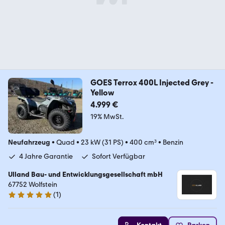
GOES Terrox 400L Injected Grey -
Yellow
4.999 €
19% MwSt.
Neufahrzeug
•
Quad
•
23 kW (31 PS)
•
400 cm³
•
Benzin
4 Jahre Garantie
Sofort Verfügbar
Ulland Bau- und Entwicklungsgesellschaft mbH
67752 Wolfstein
(
1
)
5 Sterne