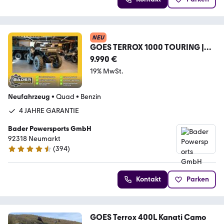
NEU
GOES TERROX 1000 TOURING |
ABS | CFMOTO AKTION 2026
9.990 €
19% MwSt.
Neufahrzeug
•
Quad
•
Benzin
4 JAHRE GARANTIE
Bader Powersports GmbH
92318 Neumarkt
(
394
)
4.6 Sterne
Kontakt
Parken
GOES Terrox 400L Kanati Camo