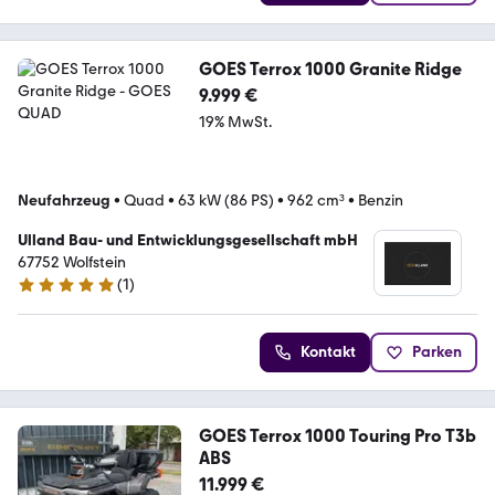
GOES Terrox 1000 Granite Ridge
9.999 €
19% MwSt.
Neufahrzeug
•
Quad
•
63 kW (86 PS)
•
962 cm³
•
Benzin
Ulland Bau- und Entwicklungsgesellschaft mbH
67752 Wolfstein
(
1
)
5 Sterne
Kontakt
Parken
GOES Terrox 1000 Touring Pro T3b
ABS
11.999 €