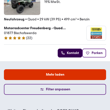
19% MwSt.
Neufahrzeug
•
Quad
•
29 kW (39 PS)
•
499 cm³
•
Benzin
Motorradcenter Freudenberg - Quad
Vertragshändler
01877 Bischofswerda
(
22
)
5 Sterne
Kontakt
Parken
Mehr laden
Filter anpassen