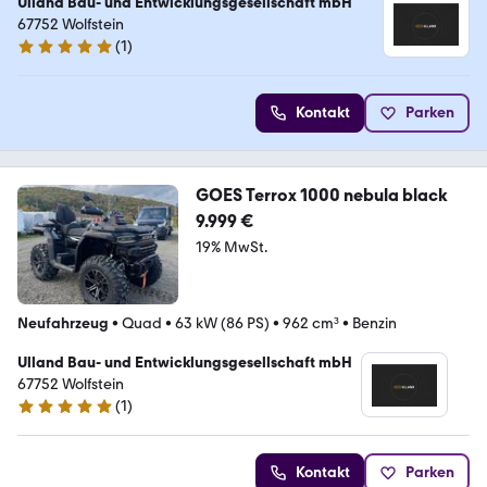
Ulland Bau- und Entwicklungsgesellschaft mbH
67752 Wolfstein
(
1
)
5 Sterne
Kontakt
Parken
GOES Terrox 1000 nebula black
9.999 €
19% MwSt.
Neufahrzeug
•
Quad
•
63 kW (86 PS)
•
962 cm³
•
Benzin
Ulland Bau- und Entwicklungsgesellschaft mbH
67752 Wolfstein
(
1
)
5 Sterne
Kontakt
Parken