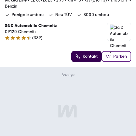
Naked Bike
•
EZ 07/2023
•
2.999 km
•
159 kW (216 PS)
•
1.103 cm³
•
Benzin
Panigale umbau
Neu TÜV
8000 umbau
S&D Automobile Chemnitz
09120 Chemnitz
(
389
)
4.7 Sterne
Kontakt
Parken