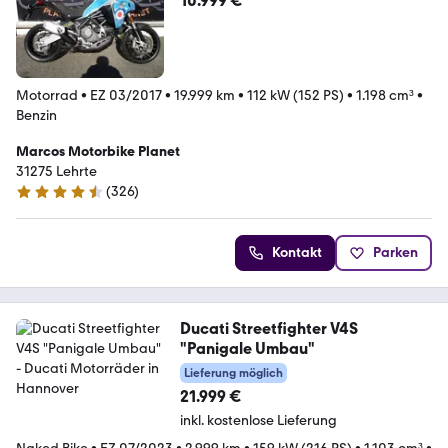
10.999 €
Motorrad
•
EZ 03/2017
•
19.999 km
•
112 kW (152 PS)
•
1.198 cm³
•
Benzin
Marcos Motorbike Planet
31275 Lehrte
(
326
)
4.7 Sterne
Kontakt
Parken
Ducati Streetfighter V4S
"Panigale Umbau"
Lieferung möglich
21.999 €
inkl. kostenlose Lieferung