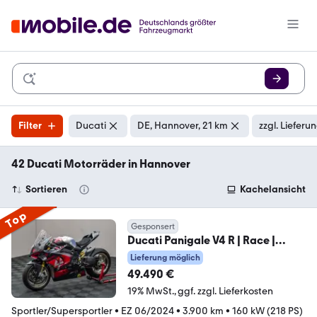
Filter
Ducati
DE, Hannover, 21 km
zzgl. Lieferu
42 Ducati Motorräder in Hannover
Sortieren
Kachelansicht
Top
Gesponsert
Ducati Panigale V4 R | Race |
GILLES | CARBON
Lieferung möglich
49.490 €
19% MwSt.
ggf. zzgl. Lieferkosten
Sportler/Supersportler
•
EZ 06/2024
•
3.900 km
•
160 kW (218 PS)