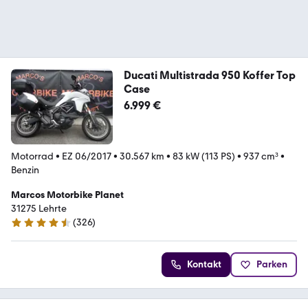
Ducati Multistrada 950 Koffer Top
Case
6.999 €
Motorrad
•
EZ 06/2017
•
30.567 km
•
83 kW (113 PS)
•
937 cm³
•
Benzin
Marcos Motorbike Planet
31275 Lehrte
(
326
)
4.7 Sterne
Kontakt
Parken