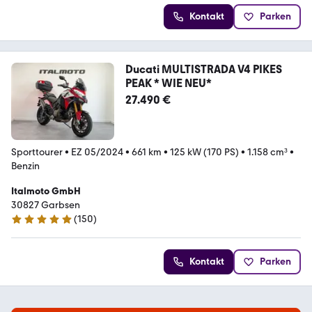
Kontakt
Parken
Ducati MULTISTRADA V4 PIKES
PEAK * WIE NEU*
27.490 €
Sporttourer
•
EZ 05/2024
•
661 km
•
125 kW (170 PS)
•
1.158 cm³
•
Benzin
Italmoto GmbH
30827 Garbsen
(
150
)
5 Sterne
Kontakt
Parken