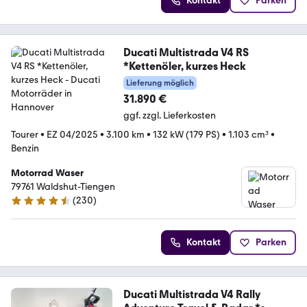
Kontakt
Parken
Ducati Multistrada V4 RS
*Kettenöler, kurzes Heck
Lieferung möglich
31.890 €
ggf. zzgl. Lieferkosten
Tourer
•
EZ 04/2025
•
3.100 km
•
132 kW (179 PS)
•
1.103 cm³
•
Benzin
Motorrad Waser
79761 Waldshut-Tiengen
(
230
)
4.3 Sterne
Kontakt
Parken
Ducati Multistrada V4 Rally