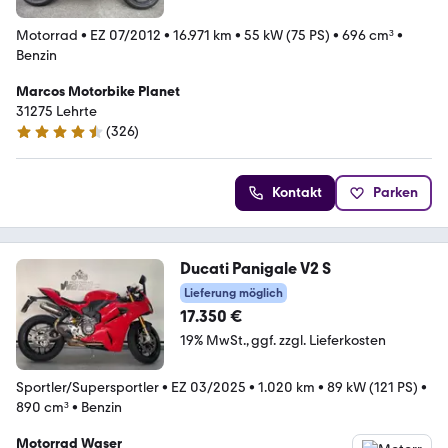
Motorrad
•
EZ 07/2012
•
16.971 km
•
55 kW (75 PS)
•
696 cm³
•
Benzin
Marcos Motorbike Planet
31275 Lehrte
(
326
)
4.7 Sterne
Kontakt
Parken
Ducati Panigale V2 S
Lieferung möglich
17.350 €
19% MwSt.
ggf. zzgl. Lieferkosten
Sportler/Supersportler
•
EZ 03/2025
•
1.020 km
•
89 kW (121 PS)
•
890 cm³
•
Benzin
Motorrad Waser