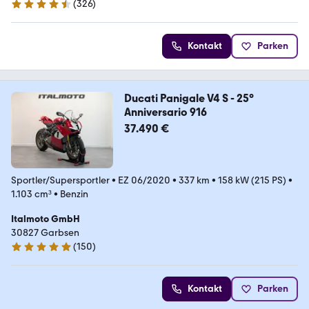
(
326
)
4.7 Sterne
Kontakt
Parken
Ducati Panigale V4 S - 25°
Anniversario 916
37.490 €
Sportler/Supersportler
•
EZ 06/2020
•
337 km
•
158 kW (215 PS)
•
1.103 cm³
•
Benzin
Italmoto GmbH
30827 Garbsen
(
150
)
5 Sterne
Kontakt
Parken