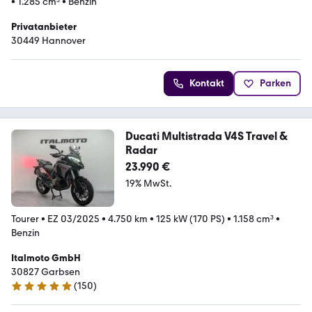
•
1.285 cm³
•
Benzin
Privatanbieter
30449 Hannover
Kontakt
Parken
Ducati Multistrada V4S Travel &
Radar
23.990 €
19% MwSt.
Tourer
•
EZ 03/2025
•
4.750 km
•
125 kW (170 PS)
•
1.158 cm³
•
Benzin
Italmoto GmbH
30827 Garbsen
(
150
)
5 Sterne