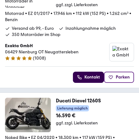
ggf. zzgl. Lieferkosten
Motorrad
•
EZ 01/2017
•
17.946 km
•
112 kW (152 PS)
•
1.262 cm³
•
Benzin
Versand ab 99, - Euro
Inzahlungnahme möglich
350 Motorräder im Shop
Exakta GmbH
06429 Nienburg OT Neugattersleben
(
1008
)
4.8 Sterne
Kontakt
Parken
Ducati Diavel 1260S
Lieferung möglich
16.590 €
ggf. zzgl. Lieferkosten
Naked Bike
•
EZ 04/2020
•
18.300 km
•
117 kW (159 PS)
•