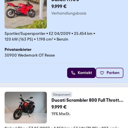
9.999 €
Verhandlungsbasis
Sportler/Supersportler
•
EZ 04/2009
•
25.454 km
•
120 kW (163 PS)
•
1.198 cm³
•
Benzin
Privatanbieter
30900 Wedemark OT Resse
Kontakt
Parken
Gesponsert
Ducati Scrambler 800 Full Throttle
GARANTIE
9.999 €
19% MwSt.