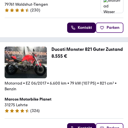
79761 Waldshut-Tiengen
(
230
)
4.3 Sterne
Kontakt
Parken
Ducati Monster 821 Guter Zustand
8.555 €
Motorrad
•
EZ 06/2017
•
6.600 km
•
79 kW (107 PS)
•
821 cm³
•
Benzin
Marcos Motorbike Planet
31275 Lehrte
(
326
)
4.7 Sterne