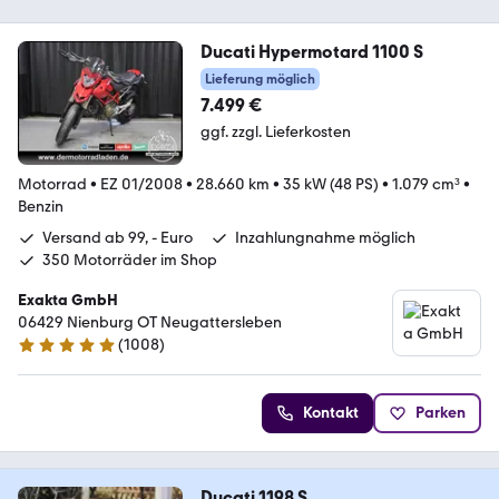
Ducati Hypermotard 1100 S
Lieferung möglich
7.499 €
ggf. zzgl. Lieferkosten
Motorrad
•
EZ 01/2008
•
28.660 km
•
35 kW (48 PS)
•
1.079 cm³
•
Benzin
Versand ab 99, - Euro
Inzahlungnahme möglich
350 Motorräder im Shop
Exakta GmbH
06429 Nienburg OT Neugattersleben
(
1008
)
4.8 Sterne
Kontakt
Parken
Ducati 1198 S