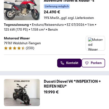
Adventure Travel & Radar *s
Lieferung möglich
24.490 €
19% MwSt.
ggf. zzgl. Lieferkosten
Tageszulassung
•
Enduro/Reiseenduro
•
EZ 07/2026
•
1 km
•
125 kW (170 PS)
•
1.158 cm³
•
Benzin
Motorrad Waser
79761 Waldshut-Tiengen
(
230
)
4.3 Sterne
Kontakt
Parken
Ducati Diavel V4 *INSPEKTION +
REIFEN NEU*
19.990 €