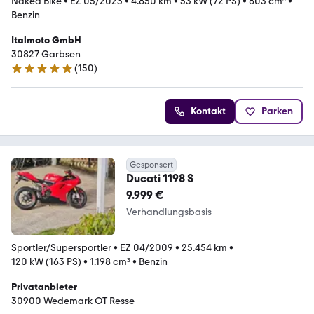
Naked Bike
•
EZ 05/2023
•
4.850 km
•
53 kW (72 PS)
•
803 cm³
•
Benzin
Italmoto GmbH
30827 Garbsen
(
150
)
5 Sterne
Kontakt
Parken
Gesponsert
Ducati 1198 S
9.999 €
Verhandlungsbasis
Sportler/Supersportler
•
EZ 04/2009
•
25.454 km
•
120 kW (163 PS)
•
1.198 cm³
•
Benzin
Privatanbieter
30900 Wedemark OT Resse