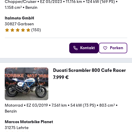
Chopper/Cruiser
•
EZ 05/2023
•
11.116 km
•
124 kW (169 PS)
•
1.158 cm³
•
Benzin
Italmoto GmbH
30827 Garbsen
(
150
)
5 Sterne
Kontakt
Parken
Ducati Scrambler 800 Cafe Racer
7.999 €
Motorrad
•
EZ 03/2019
•
7.561 km
•
54 kW (73 PS)
•
803 cm³
•
Benzin
Marcos Motorbike Planet
31275 Lehrte