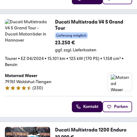
Ducati Multistrada V4 S Grand
Tour
Lieferung möglich
23.250 €
ggf. zzgl. Lieferkosten
Tourer
•
EZ 04/2024
•
15.101 km
•
125 kW (170 PS)
•
1.158 cm³
•
Benzin
Motorrad Waser
79761 Waldshut-Tiengen
(
230
)
4.3 Sterne
Kontakt
Parken
Ducati Multistrada 1200 Enduro