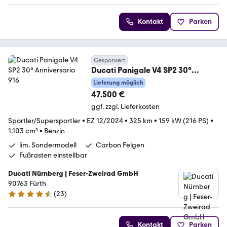
Kontakt
Parken
Gesponsert
Ducati Panigale V4 SP2 30°
Anniversario 916
Lieferung möglich
47.500 €
ggf. zzgl. Lieferkosten
Sportler/Supersportler
•
EZ 12/2024
•
325 km
•
159 kW (216 PS)
•
1.103 cm³
•
Benzin
lim. Sondermodell
Carbon Felgen
Fußrasten einstellbar
Ducati Nürnberg | Feser-Zweirad GmbH
90763 Fürth
(
23
)
4.3 Sterne
Kontakt
Parken