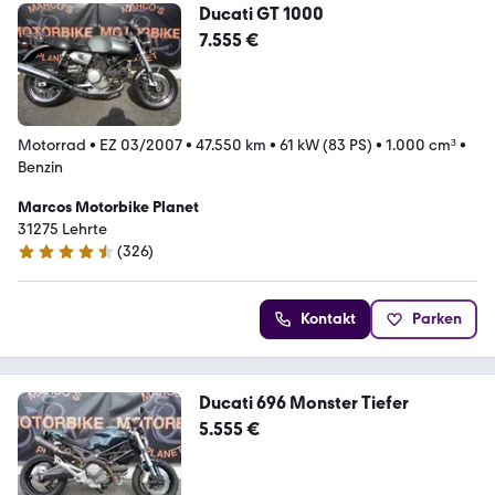
Ducati GT 1000
7.555 €
Motorrad
•
EZ 03/2007
•
47.550 km
•
61 kW (83 PS)
•
1.000 cm³
•
Benzin
Marcos Motorbike Planet
31275 Lehrte
(
326
)
4.7 Sterne
Kontakt
Parken
Ducati 696 Monster Tiefer
5.555 €