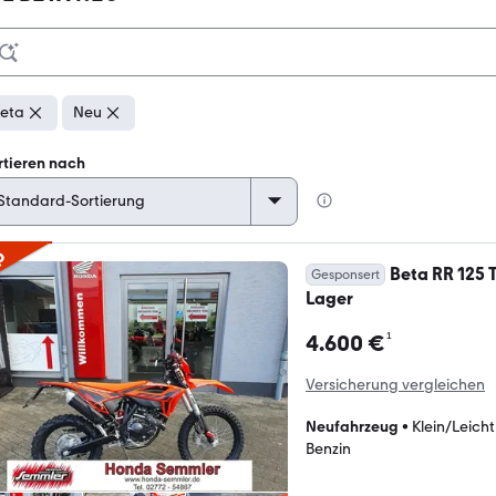
eta
Neu
rtieren nach
p
Beta RR 125
Gesponsert
Lager
¹
4.600 €
Versicherung vergleichen
Neufahrzeug
•
Klein/Leich
Benzin