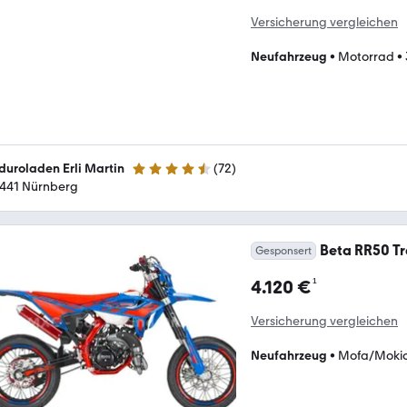
Versicherung vergleichen
Neufahrzeug
•
Motorrad
•
duroladen Erli Martin
(
72
)
4.3 Sterne
441 Nürnberg
Beta RR50 T
Gesponsert
¹
4.120 €
Versicherung vergleichen
Neufahrzeug
•
Mofa/Moki