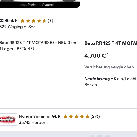
XC GmbH
(
9
)
4.7 Sterne
329 Waging a. See
Beta RR 125 T 4T MOTA
¹
4.700 €
Versicherung vergleichen
Neufahrzeug
•
Klein/Leich
Benzin
Honda Semmler GbR
(
276
)
5 Sterne
35745 Herborn