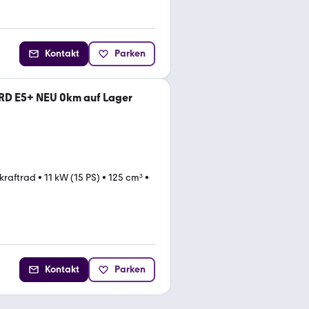
Kontakt
Parken
RD E5+ NEU 0km auf Lager
tkraftrad
•
11 kW (15 PS)
•
125 cm³
•
Kontakt
Parken