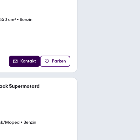
350 cm³
•
Benzin
Kontakt
Parken
rack Supermotard
ck/Moped
•
Benzin