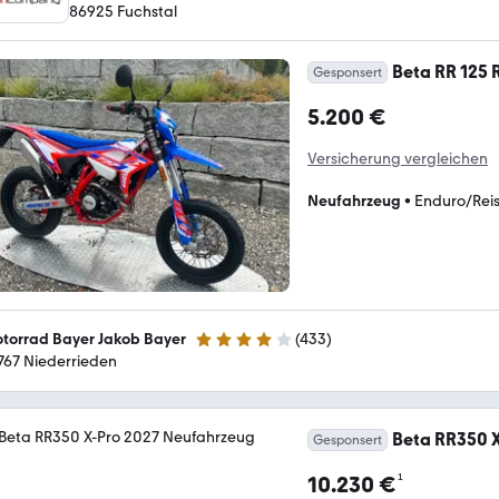
86925 Fuchstal
Beta RR 125 
Gesponsert
5.200 €
Versicherung vergleichen
Neufahrzeug
•
Enduro/Rei
torrad Bayer Jakob Bayer
(
433
)
4.2 Sterne
767 Niederrieden
Beta RR350 
Gesponsert
¹
10.230 €