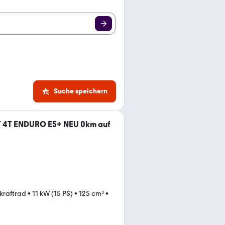
Suche speichern
 T 4T ENDURO E5+ NEU 0km auf
tkraftrad
•
11 kW (15 PS)
•
125 cm³
•