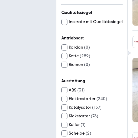
Qualitätssiegel
Inserate mit Qualitätssiegel
Antriebsart
Kardan
(
0
)
Kette
(
289
)
Riemen
(
0
)
Ausstattung
ABS
(
31
)
Elektrostarter
(
240
)
Katalysator
(
137
)
Kickstarter
(
76
)
Koffer
(
1
)
Scheibe
(
2
)