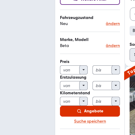
Fahrzeugzustand
Neu
ändern
B
Marke, Modell
So
Beta
ändern
Preis
To
Erstzulassung
Kilometerstand
Angebote
Suche speichern