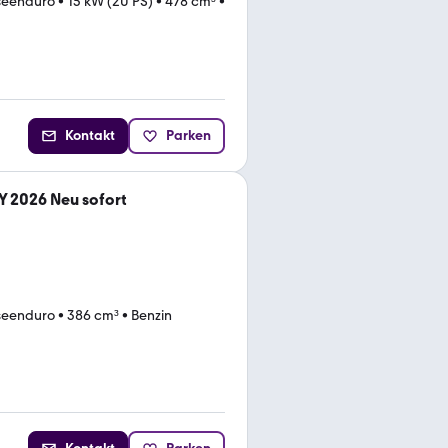
seenduro
•
15 kW (20 PS)
•
478 cm³
•
Kontakt
Parken
Y 2026 Neu sofort
seenduro
•
386 cm³
•
Benzin