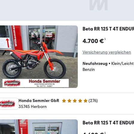
Beta RR 125 T 4T ENDU
¹
4.700 €
Versicherung vergleichen
Neufahrzeug
•
Klein/Leich
Benzin
Honda Semmler GbR
(
276
)
5 Sterne
35745 Herborn
Beta RR 125 T 4T ENDU
¹