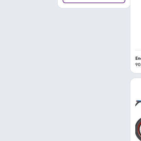
En
90