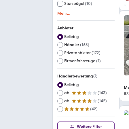
Sturzbügel
(
10
)
Mehr
...
Anbieter
Beliebig
Händler
(
163
)
Privatanbieter
(
172
)
Firmenfahrzeuge
(
1
)
Händlerbewertung
Beliebig
Mo
ab
(
143
)
87
3 Sterne
ab
(
142
)
4 Sterne
(
42
)
ab
5 Sterne
Weitere Filter