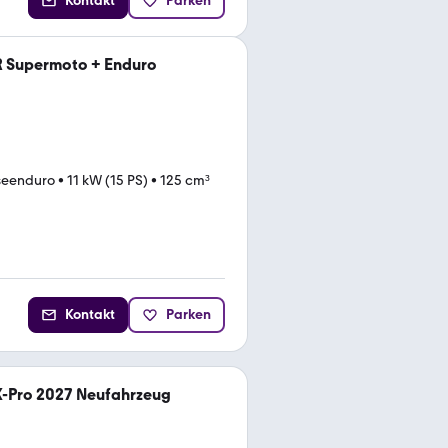
Kontakt
Parken
R Supermoto + Enduro
seenduro
•
11 kW (15 PS)
•
125 cm³
Kontakt
Parken
X-Pro 2027 Neufahrzeug