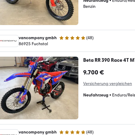
Neufahrzeug
•
Enduro/Rei
Benzin
vancompany gmbh
(
48
)
5 Sterne
86925 Fuchstal
Beta RR 390 Race 4T M
9.700 €
Versicherung vergleichen
Neufahrzeug
•
Enduro/Rei
vancompany gmbh
(
48
)
5 Sterne