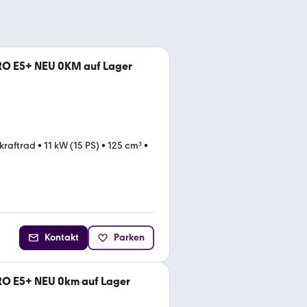
RO E5+ NEU 0KM auf Lager
tkraftrad
•
11 kW (15 PS)
•
125 cm³
•
Kontakt
Parken
RO E5+ NEU 0km auf Lager