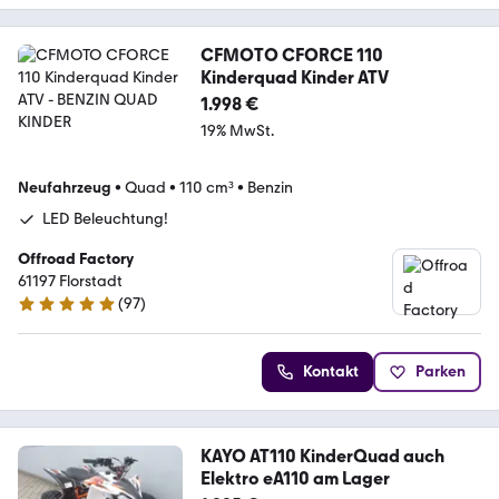
CFMOTO CFORCE 110
Kinderquad Kinder ATV
1.998 €
19% MwSt.
Neufahrzeug
•
Quad
•
110 cm³
•
Benzin
LED Beleuchtung!
Offroad Factory
61197 Florstadt
(
97
)
4.9 Sterne
Kontakt
Parken
KAYO AT110 KinderQuad auch
Elektro eA110 am Lager