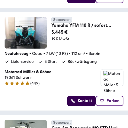
Gesponsert
Yamaha YFM 110 R / sofort
verfügbar / Kinder Quad
3.445 €
19% MwSt.
Neufahrzeug
•
Quad
•
7 kW (10 PS)
•
112 cm³
•
Benzin
Lieferservice
E Start
Rückwärtsgang
Motorrad Möller & Söhne
19061 Schwerin
(
449
)
4.8 Sterne
Kontakt
Parken
Gesponsert