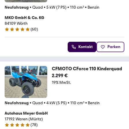
Neufahrzeug
•
Quad
•
5 kW (7 PS)
•
110 cm³
•
Benzin
MKO GmbH & Co. KG
84109 Wörth
(
60
)
4.8 Sterne
Kontakt
Parken
CFMOTO CForce 110 Kinderquad
2.299 €
19% MwSt.
Neufahrzeug
•
Quad
•
4 kW (5 PS)
•
110 cm³
•
Benzin
Autohaus Meyer GmbH
17192 Waren (Müritz)
(
78
)
4.8 Sterne