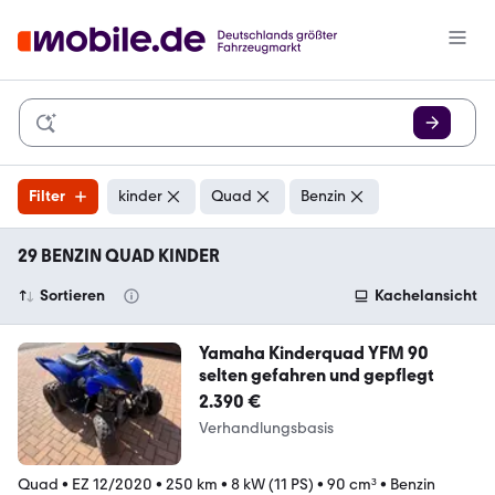
Filter
kinder
Quad
Benzin
29 BENZIN QUAD KINDER
Sortieren
Kachelansicht
Yamaha Kinderquad YFM 90
selten gefahren und gepflegt
2.390 €
Verhandlungsbasis
Quad
•
EZ 12/2020
•
250 km
•
8 kW (11 PS)
•
90 cm³
•
Benzin