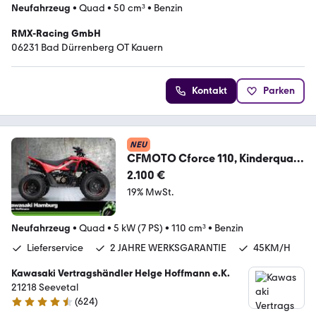
Neufahrzeug
•
Quad
•
50 cm³
•
Benzin
RMX-Racing GmbH
06231 Bad Dürrenberg OT Kauern
Kontakt
Parken
NEU
CFMOTO Cforce 110, Kinderquad,
45KM/H, sofort lieferbar
2.100 €
19% MwSt.
Neufahrzeug
•
Quad
•
5 kW (7 PS)
•
110 cm³
•
Benzin
Lieferservice
2 JAHRE WERKSGARANTIE
45KM/H
Kawasaki Vertragshändler Helge Hoffmann e.K.
21218 Seevetal
(
624
)
4.7 Sterne