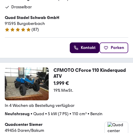
Drosselbar
Quad Stadel Schwab GmbH
91595 Burgoberbach
(
87
)
5 Sterne
Kontakt
Parken
CFMOTO CForce 110 Kinderquad
ATV
1.999 €
19% MwSt.
In 4 Wochen ab Bestellung verfügbar
Neufahrzeug
•
Quad
•
5 kW (7 PS)
•
110 cm³
•
Benzin
Quadcenter Siemer
49456 Daren/Bakum