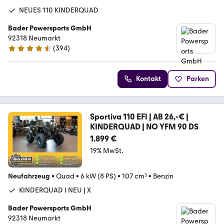
NEUES 110 KINDERQUAD
Bader Powersports GmbH
92318 Neumarkt
(
394
)
4.6 Sterne
Kontakt
Parken
Sportiva 110 EFI | AB 26,-€ |
KINDERQUAD | NO YFM 90 DS
1.899 €
19% MwSt.
Neufahrzeug
•
Quad
•
6 kW (8 PS)
•
107 cm³
•
Benzin
KINDERQUAD I NEU | X
Bader Powersports GmbH
92318 Neumarkt