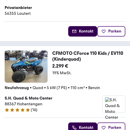
Privatanbieter
56355 Lautert
Kontakt
Parken
CFMOTO CForce 110 Kids / EV110
(Kinderquad)
2.299 €
19% MwSt.
Neufahrzeug
•
Quad
•
5 kW (7 PS)
•
110 cm³
•
Benzin
S.H. Quad & Moto Center
88367 Hohentengen
(
16
)
5 Sterne
Kontakt
Parken