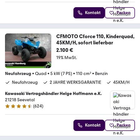
Kontakt
Parken
CFMOTO Cforce 110, Kinderquad,
45KM/H, sofort lieferbar
2.100 €
19% MwSt.
Neufahrzeug
•
Quad
•
5 kW (7 PS)
•
110 cm³
•
Benzin
Neufahrzeug
2 JAHRE WERKSGARANTIE
45KM/H
Kawasaki Vertragshändler Helge Hoffmann e.K.
21218 Seevetal
(
624
)
4.7 Sterne
Kontakt
Parken