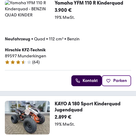
Yamaha YFM 110 R Kinderquad
3.900 €
19% MwSt.
Neufahrzeug
•
Quad
•
112 cm³
•
Benzin
Hirschle KFZ-Technik
89597 Munderkingen
(
64
)
3.3 Sterne
Kontakt
Parken
KAYO A 180 Sport Kinderquad
Jugendquad
2.899 €
19% MwSt.