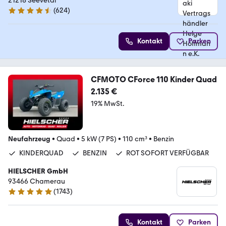
21218 Seevetal
(
624
)
4.7 Sterne
Kontakt
Parken
CFMOTO CForce 110 Kinder Quad
2.135 €
19% MwSt.
Neufahrzeug
•
Quad
•
5 kW (7 PS)
•
110 cm³
•
Benzin
KINDERQUAD
BENZIN
ROT SOFORT VERFÜGBAR
HIELSCHER GmbH
93466 Chamerau
(
1743
)
4.9 Sterne
Kontakt
Parken