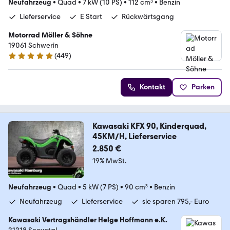
Neufahrzeug
•
Quad
•
7 kW (10 PS)
•
112 cm³
•
Benzin
Lieferservice
E Start
Rückwärtsgang
Motorrad Möller & Söhne
19061 Schwerin
(
449
)
4.8 Sterne
Kontakt
Parken
Kawasaki KFX 90, Kinderquad,
45KM/H, Lieferservice
2.850 €
19% MwSt.
Neufahrzeug
•
Quad
•
5 kW (7 PS)
•
90 cm³
•
Benzin
Neufahrzeug
Lieferservice
sie sparen 795,- Euro
Kawasaki Vertragshändler Helge Hoffmann e.K.