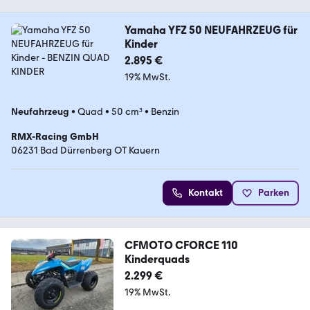
Yamaha YFZ 50 NEUFAHRZEUG für
Kinder
2.895 €
19% MwSt.
Neufahrzeug
•
Quad
•
50 cm³
•
Benzin
RMX-Racing GmbH
06231 Bad Dürrenberg OT Kauern
Kontakt
Parken
CFMOTO CFORCE 110
Kinderquads
2.299 €
19% MwSt.