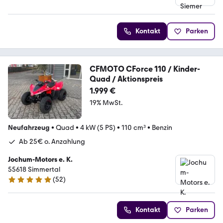
Kontakt
Parken
CFMOTO CForce 110 / Kinder-
Quad / Aktionspreis
1.999 €
19% MwSt.
Neufahrzeug
•
Quad
•
4 kW (5 PS)
•
110 cm³
•
Benzin
Ab 25€ o. Anzahlung
Jochum-Motors e. K.
55618 Simmertal
(
52
)
4.8 Sterne
Kontakt
Parken