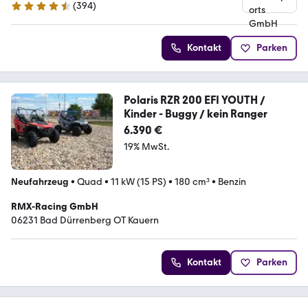
(
394
)
4.6 Sterne
Kontakt
Parken
Polaris RZR 200 EFI YOUTH /
Kinder - Buggy / kein Ranger
6.390 €
19% MwSt.
Neufahrzeug
•
Quad
•
11 kW (15 PS)
•
180 cm³
•
Benzin
RMX-Racing GmbH
06231 Bad Dürrenberg OT Kauern
Kontakt
Parken