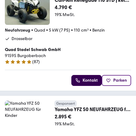
Can-Am Renegade 110 STD | keine
Xxc DS 90 Kinderquad
4.790 €
19% MwSt.
Neufahrzeug
•
Quad
•
5 kW (7 PS)
•
110 cm³
•
Benzin
Drosselbar
Quad Stadel Schwab GmbH
91595 Burgoberbach
(
87
)
5 Sterne
Kontakt
Parken
Gesponsert
Yamaha YFZ 50 NEUFAHRZEUG für
Kinder
2.895 €
19% MwSt.