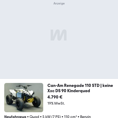
Can-Am Renegade 110 STD | keine
Xxc DS 90 Kinderquad
4.790 €
19% MwSt.
Neufahrzeug
•
Quad
•
5 kW (7 PS)
•
110 cm³
•
Benzin