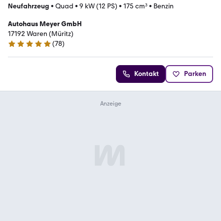
Neufahrzeug
•
Quad
•
9 kW (12 PS)
•
175 cm³
•
Benzin
Autohaus Meyer GmbH
17192 Waren (Müritz)
(
78
)
4.8 Sterne
Kontakt
Parken