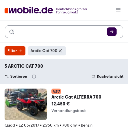
Filter
Arctic Cat 700
5 ARCTIC CAT 700
Sortieren
Kachelansicht
NEU
Arctic Cat ALTERRA 700
12.450 €
Verhandlungsbasis
Quad
•
EZ 05/2017
•
2.950 km
•
700 cm³
•
Benzin