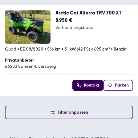
Arctic Cat Alterra TRV 700 XT
8.950 €
Verhandlungsbasis
Quad
•
EZ 08/2020
•
516 km
•
31 kW (42 PS)
•
695 cm³
•
Benzin
Privatanbieter
66583 Spiesen-Elversberg
Kontakt
Parken
Filter anpassen