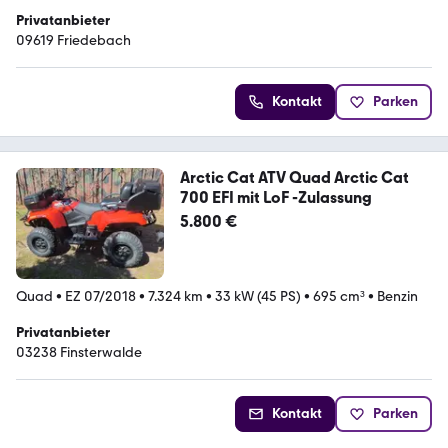
Privatanbieter
09619 Friedebach
Kontakt
Parken
Arctic Cat ATV Quad Arctic Cat
700 EFI mit LoF -Zulassung
5.800 €
Quad
•
EZ 07/2018
•
7.324 km
•
33 kW (45 PS)
•
695 cm³
•
Benzin
Privatanbieter
03238 Finsterwalde
Kontakt
Parken