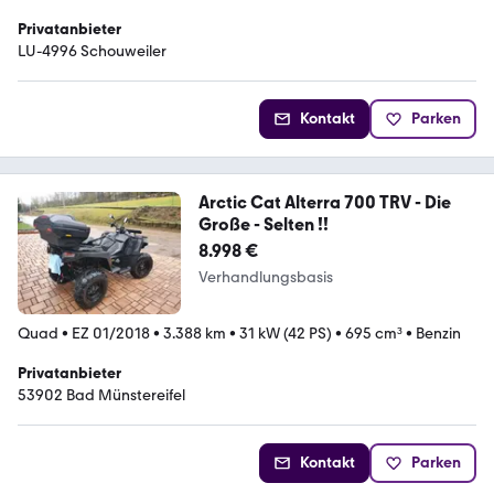
Privatanbieter
LU-4996 Schouweiler
Kontakt
Parken
Arctic Cat Alterra 700 TRV - Die
Große - Selten !!
8.998 €
Verhandlungsbasis
Quad
•
EZ 01/2018
•
3.388 km
•
31 kW (42 PS)
•
695 cm³
•
Benzin
Privatanbieter
53902 Bad Münstereifel
Kontakt
Parken