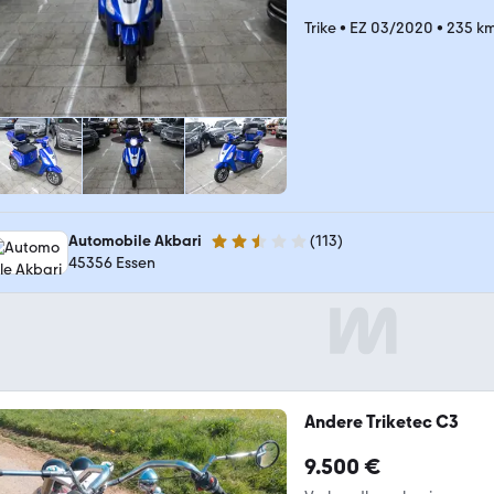
Trike
•
EZ 03/2020
•
235 k
Automobile Akbari
(
113
)
2.7 Sterne
45356 Essen
Andere Triketec C3
9.500 €