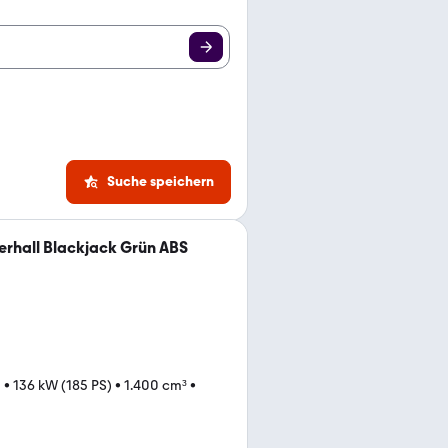
Suche speichern
rhall Blackjack Grün ABS
m
•
136 kW (185 PS)
•
1.400 cm³
•