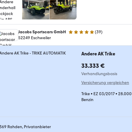
Jacobs Sportscars GmbH
(
39
)
4.8 Sterne
52249 Eschweiler
Andere AK Trike
33.333 €
Verhandlungsbasis
Versicherung vergleichen
Trike
•
EZ 03/2017
•
28.000
Benzin
369 Rahden, Privatanbieter