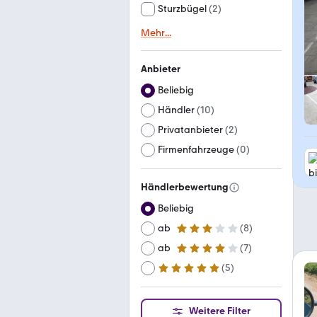
Sturzbügel
(
2
)
Mehr
...
Anbieter
Beliebig
Händler
(
10
)
Privatanbieter
(
2
)
Firmenfahrzeuge
(
0
)
Händlerbewertung
Beliebig
ab
(
8
)
3 Sterne
ab
(
7
)
4 Sterne
(
5
)
ab
5 Sterne
Weitere Filter