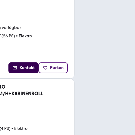
g verfügbar
 (26 PS)
•
Elektro
Kontakt
Parken
RO
M/H+KABINENROLL
(4 PS)
•
Elektro