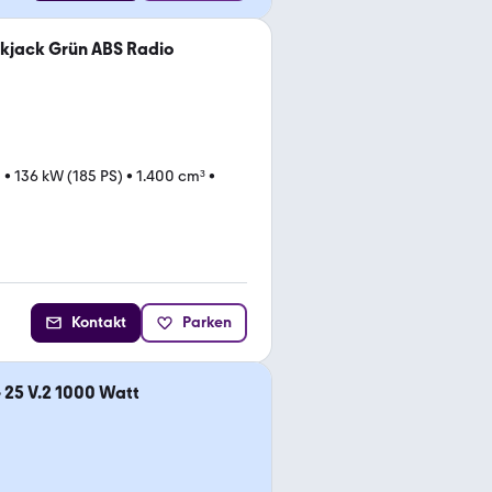
ckjack Grün ABS Radio
m
•
136 kW (185 PS)
•
1.400 cm³
•
Kontakt
Parken
 25 V.2 1000 Watt