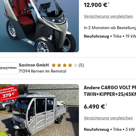
¹
12.900 €
Versicherung vergleichen
In 2 Monaten ab Bestellun
Neufahrzeug
•
Trike
•
19 kW
Savitron GmbH
(
5
)
3.8 Sterne
71394 Kernen im Remstal
Andere CARGO VOLT P
TWIN+KIPPER+25/45K
¹
6.490 €
Versicherung vergleichen
Neufahrzeug
•
Trike
•
3 kW 