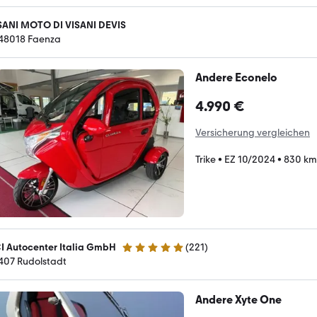
SANI MOTO DI VISANI DEVIS
-48018 Faenza
Andere Econelo
4.990 €
Versicherung vergleichen
Trike
•
EZ 10/2024
•
830 km
I Autocenter Italia GmbH
(
221
)
4.9 Sterne
407 Rudolstadt
Andere Xyte One