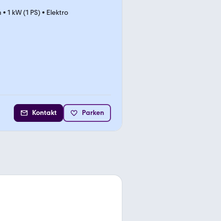
m
•
1 kW (1 PS)
•
Elektro
Kontakt
Parken