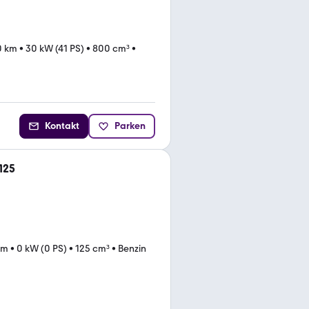
0 km
•
30 kW (41 PS)
•
800 cm³
•
Kontakt
Parken
125
km
•
0 kW (0 PS)
•
125 cm³
•
Benzin