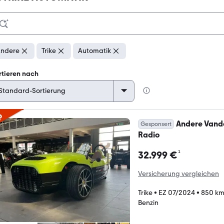
ndere
Trike
Automatik
rtieren nach
p
Andere Vande
Gesponsert
Radio
¹
32.999 €
Versicherung vergleichen
Trike
•
EZ 07/2024
•
850 k
Benzin