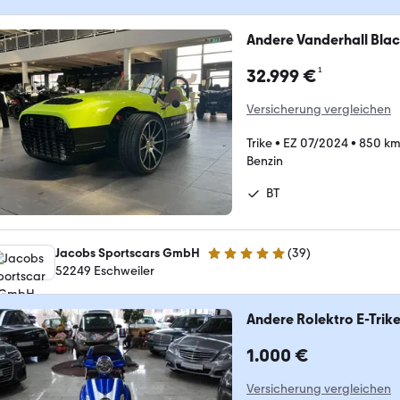
Andere Vanderhall Bla
¹
32.999 €
Versicherung vergleichen
Trike
•
EZ 07/2024
•
850 k
Benzin
BT
Jacobs Sportscars GmbH
(
39
)
4.8 Sterne
52249 Eschweiler
Andere Rolektro E-Trike
1.000 €
Versicherung vergleichen