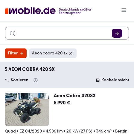
Filter
Aeon cobra 420 sx
5 AEON COBRA 420 SX
Sortieren
Kachelansicht
Aeon Cobra 420SX
5.990 €
Quad
•
EZ 04/2020
•
4.586 km
•
20 kW (27 PS)
•
346 cm³
•
Benzin