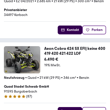
Quad
•
EZ 04/2021
•
2.685 km
•
21 kW (29 PS)
•
300 cm³
•
Benzin
Privatanbieter
34497 Korbach
Kontakt
Parken
Aeon Cobra 424 SX EFI| keine 400
419 420 421 422 LOF
6.490 €
19% MwSt.
Neufahrzeug
•
Quad
•
21 kW (29 PS)
•
346 cm³
•
Benzin
Quad Stadel Schwab GmbH
91595 Burgoberbach
(
87
)
5 Sterne