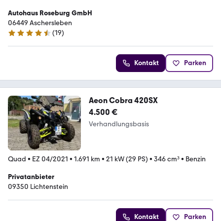
Autohaus Roseburg GmbH
06449 Aschersleben
(
19
)
4.7 Sterne
Kontakt
Parken
Aeon Cobra 420SX
4.500 €
Verhandlungsbasis
Quad
•
EZ 04/2021
•
1.691 km
•
21 kW (29 PS)
•
346 cm³
•
Benzin
Privatanbieter
09350 Lichtenstein
Kontakt
Parken