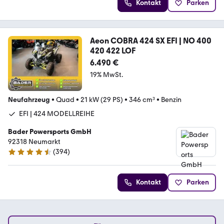
Kontakt
Parken
Aeon COBRA 424 SX EFI | NO 400
420 422 LOF
6.490 €
19% MwSt.
Neufahrzeug
•
Quad
•
21 kW (29 PS)
•
346 cm³
•
Benzin
EFI | 424 MODELLREIHE
Bader Powersports GmbH
92318 Neumarkt
(
394
)
4.6 Sterne
Kontakt
Parken