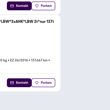
Kontakt
Parken
h*LBW*2xAHK*LBW 2t*nur 137t
00 kg
•
EZ 06/2016
•
137.667 km
•
Kontakt
Parken