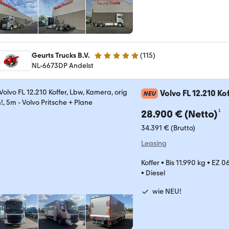
Geurts Trucks B.V.
(
115
)
5 Sterne
NL-6673DP Andelst
Volvo FL 12.210 Ko
NEU
¹
28.900 € (Netto)
34.391 € (Brutto)
Leasing
Koffer
•
Bis 11.990 kg
•
EZ 0
•
Diesel
wie NEU!