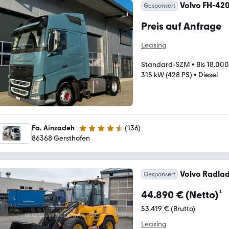
Volvo FH-420
Gesponsert
Preis auf Anfrage
Leasing
Standard-SZM
•
Bis 18.000
315 kW (428 PS)
•
Diesel
Fa. Ainzadeh
(
136
)
4.7 Sterne
86368 Gersthofen
Volvo Radlad
Gesponsert
¹
44.890 € (Netto)
53.419 € (Brutto)
Leasing