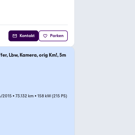
Kontakt
Parken
ffer, Lbw, Kamera, orig Km!, 5m
6/2015
•
73.132 km
•
158 kW (215 PS)