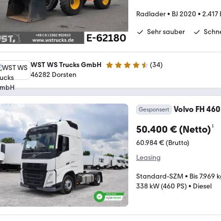
Radlader
•
BJ 2020
•
2.417 
Sehr sauber
Schne
WST WS Trucks GmbH
(
34
)
4.7 Sterne
46282 Dorsten
Volvo FH 460
Gesponsert
¹
50.400 € (Netto)
60.984 € (Brutto)
Leasing
Standard-SZM
•
Bis 7.969 
338 kW (460 PS)
•
Diesel