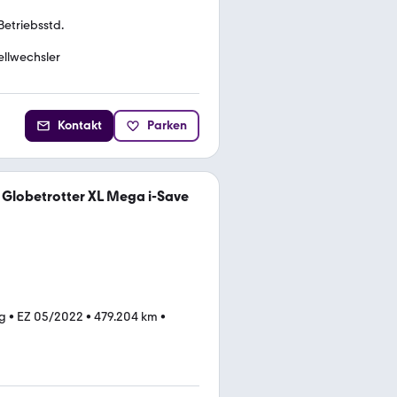
Betriebsstd.
llwechsler
Kontakt
Parken
 Globetrotter XL Mega i-Save
kg
•
EZ 05/2022
•
479.204 km
•