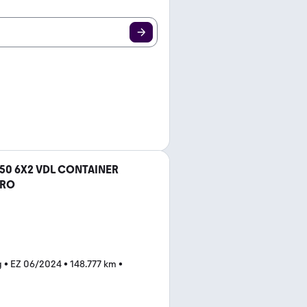
.750 6X2 VDL CONTAINER
BRO
g
•
EZ 06/2024
•
148.777 km
•