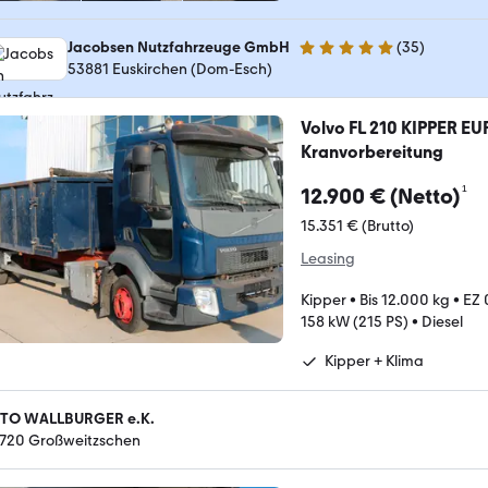
Jacobsen Nutzfahrzeuge GmbH
(
35
)
5 Sterne
53881 Euskirchen (Dom-Esch)
Volvo FL 210 KIPPER EU
Kranvorbereitung
¹
12.900 € (Netto)
15.351 € (Brutto)
Leasing
Kipper
•
Bis 12.000 kg
•
EZ 
158 kW (215 PS)
•
Diesel
Kipper + Klima
TO WALLBURGER e.K.
720 Großweitzschen