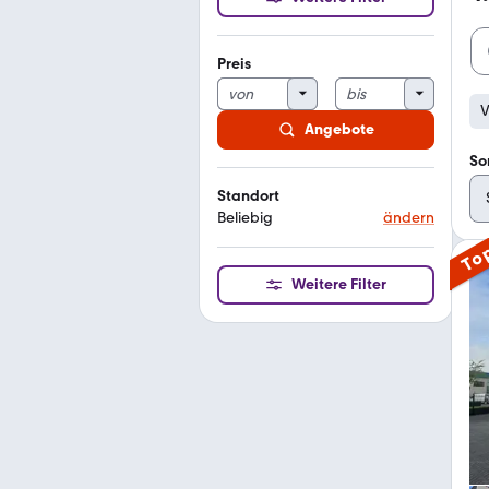
Preis
V
Angebote
So
Standort
Beliebig
ändern
To
Weitere Filter