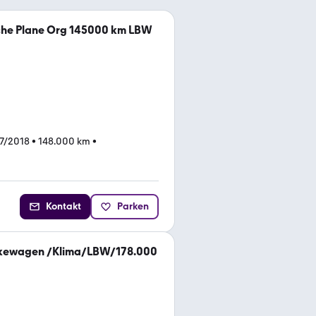
sche Plane Org 145000 km LBW
7/2018
•
148.000 km
•
Kontakt
Parken
änkewagen /Klima/LBW/178.000