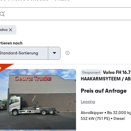
olvo
rtieren nach
p
Volvo FH 16
Gesponsert
HAAKARMSYTEEM / A
Preis auf Anfrage
Leasing
Abrollkipper
•
Bis 32.000 k
552 kW (751 PS)
•
Diesel