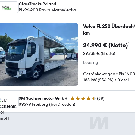
ClassTrucks Poland
PL-96-200 Rawa Mazowiecka
Volvo FL 250 Überdac
km
¹
24.990 € (Netto)
29.738 € (Brutto)
Leasing
Getränkewagen
•
Bis 16.0
188 kW (256 PS)
•
Diesel
SM Sachsenmotor GmbH
(
68
)
4.4 Sterne
09599 Freiberg (bei Dresden)