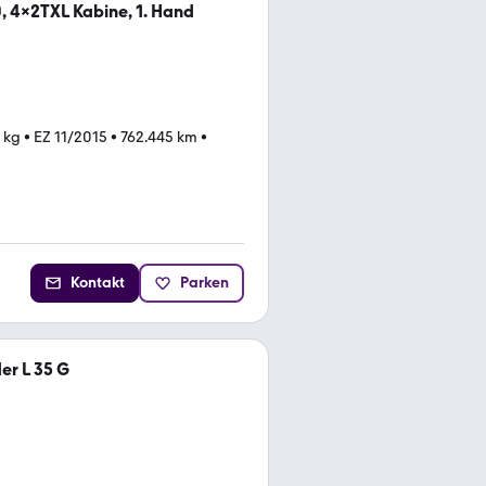
, 4x2TXL Kabine, 1. Hand
 kg
•
EZ 11/2015
•
762.445 km
•
Kontakt
Parken
er L 35 G