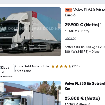
Volvo FL 240 Prit
NEU
Euro 6
¹
29.900 € (Netto)
35.581 € (Brutto)
Leasing
Koffer
•
Bis 12.000 kg
•
EZ 0
180 kW (245 PS)
•
Diesel
Klaus Dold Automobile
(
213
)
4.5 Sterne
77933 Lahr
Volvo FL 250 E6 Getr
Km
¹
25.800 € (Netto)
30.702 € (Brutto)