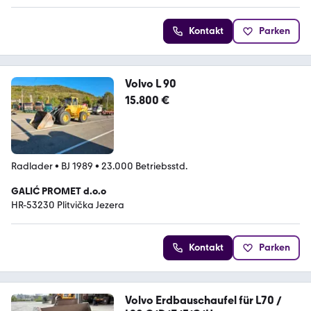
Kontakt
Parken
Volvo L 90
15.800 €
Radlader
•
BJ 1989
•
23.000 Betriebsstd.
GALIĆ PROMET d.o.o
HR-53230 Plitvička Jezera
Kontakt
Parken
Volvo Erdbauschaufel für L70 /