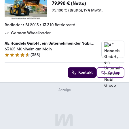
heizung/Shz
79.990 € (Netto)
95.188 € (Brutto)
19% MwSt.
Radlader
•
BJ 2015
•
13.310 Betriebsstd.
German Wheelloader
AE Handels GmbH , ein Unternehmen der Nabi
Group
63165 Mühlheim am Main
(
355
)
4.4 Sterne
Kontakt
Parken