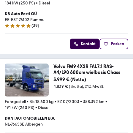
184 kW (250 PS)
•
Diesel
KB Auto Eesti OÜ
EE-EST-76102 Rummu
(
39
)
5 Sterne
Kontakt
Parken
Volvo FM9 4X2R FAL7.1 RAS-
A4/L90 600cm wielbasis Chass
3.999 € (Netto)
4.839 € (Brutto)
21% MwSt.
Fahrgestell
•
Bis 18.600 kg
•
EZ 07/2003
•
358.392 km
•
191 kW (260 PS)
•
Diesel
DANI AUTOMOBIELEN B.V.
NL-7665SE Albergen