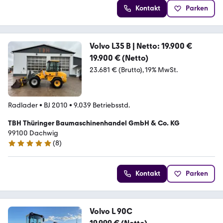
Kontakt
Parken
Volvo L35 B | Netto: 19.900 €
19.900 € (Netto)
23.681 € (Brutto)
19% MwSt.
Radlader
•
BJ 2010
•
9.039 Betriebsstd.
TBH Thüringer Baumaschinenhandel GmbH & Co. KG
99100 Dachwig
(
8
)
5 Sterne
Kontakt
Parken
Volvo L 90C