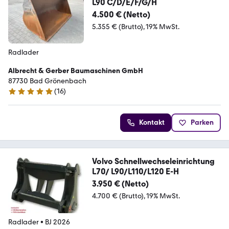
L90 C/D/E/F/G/H
4.500 € (Netto)
5.355 € (Brutto)
19% MwSt.
Radlader
Albrecht & Gerber Baumaschinen GmbH
87730 Bad Grönenbach
(
16
)
5 Sterne
Kontakt
Parken
Volvo Schnellwechseleinrichtung
L70/ L90/L110/L120 E-H
3.950 € (Netto)
4.700 € (Brutto)
19% MwSt.
Radlader
•
BJ 2026