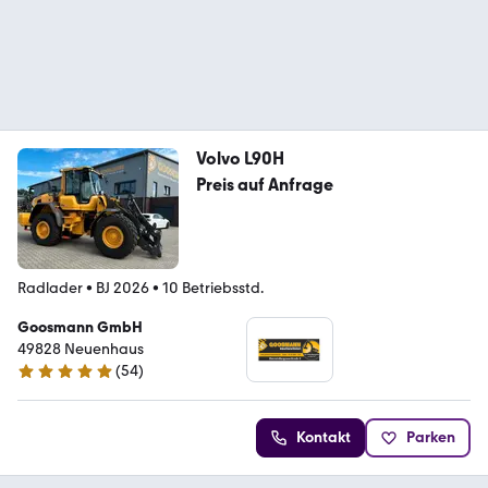
Volvo L90H
Preis auf Anfrage
Radlader
•
BJ 2026
•
10 Betriebsstd.
Goosmann GmbH
49828 Neuenhaus
(
54
)
4.9 Sterne
Kontakt
Parken