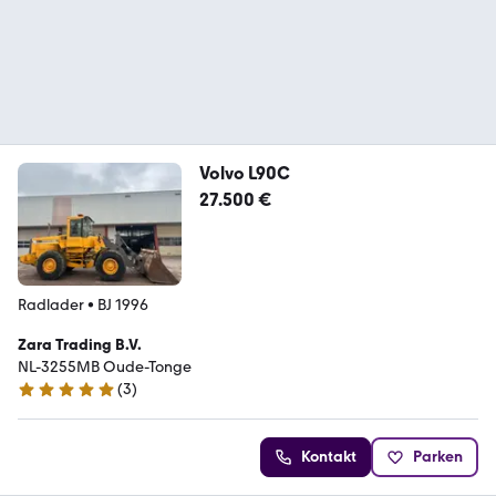
Volvo L90C
27.500 €
Radlader
•
BJ 1996
Zara Trading B.V.
NL-3255MB Oude-Tonge
(
3
)
5 Sterne
Kontakt
Parken