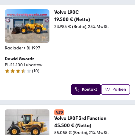
Volvo L90C
19.500 € (Netto)
23.985 € (Brutto)
23% MwSt.
Radlader
•
BJ 1997
Dawid Gwozdz
PL-21-100 Lubartow
(
10
)
3.7 Sterne
Kontakt
Parken
NEU
Volvo L90F 3rd Function
45.500 € (Netto)
55.055 € (Brutto)
21% MwSt.