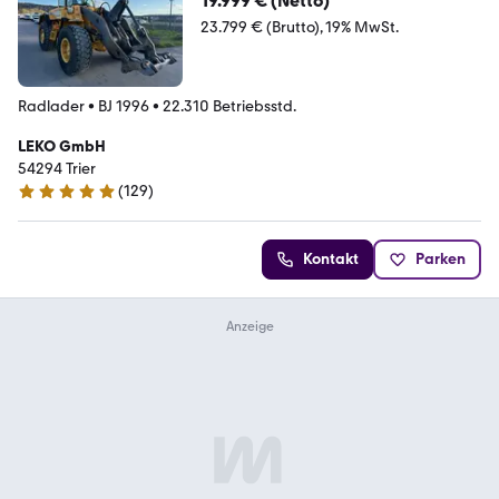
19.999 € (Netto)
23.799 € (Brutto)
19% MwSt.
Radlader
•
BJ 1996
•
22.310 Betriebsstd.
LEKO GmbH
54294 Trier
(
129
)
4.9 Sterne
Kontakt
Parken