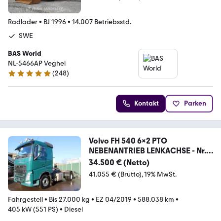
Radlader
•
BJ 1996
•
14.007 Betriebsstd.
SWE
BAS World
NL-5466AP Veghel
(
248
)
4.8 Sterne
Kontakt
Parken
Volvo FH 540 6x2 PTO
NEBENANTRIEB LENKACHSE - Nr.:
907
34.500 € (Netto)
41.055 € (Brutto)
19% MwSt.
Fahrgestell
•
Bis 27.000 kg
•
EZ 04/2019
•
588.038 km
•
405 kW (551 PS)
•
Diesel