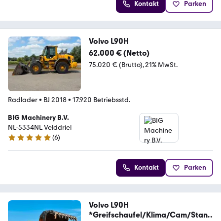
Kontakt
Parken
Volvo L90H
62.000 € (Netto)
75.020 € (Brutto)
21% MwSt.
Radlader
•
BJ 2018
•
17.920 Betriebsstd.
BIG Machinery B.V.
NL-5334NL Velddriel
(
6
)
5 Sterne
Kontakt
Parken
Volvo L90H
*Greifschaufel/Klima/Cam/Stand