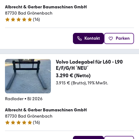
Albrecht & Gerber Baumaschinen GmbH
87730 Bad Grönenbach
(
16
)
5 Sterne
Kontakt
Parken
Volvo Ladegabel für L60 - L90
E/F/G/H ´NEU´
3.290 € (Netto)
3.915 € (Brutto)
19% MwSt.
Radlader
•
BJ 2026
Albrecht & Gerber Baumaschinen GmbH
87730 Bad Grönenbach
(
16
)
5 Sterne