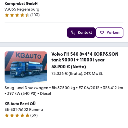
Kornprobst GmbH
93055 Regensburg
(
103
)
4.7 Sterne
Kontakt
Parken
Volvo FH 540 8x4*4 KORP&SON
tank 9000 l + 11000 l year
58.900 € (Netto)
73.036 € (Brutto)
24% MwSt.
Saug- und Druckwagen
•
Bis 37.500 kg
•
EZ 06/2012
•
328.412 km
•
397 kW (540 PS)
•
Diesel
KB Auto Eesti OÜ
EE-EST-76102 Rummu
(
39
)
5 Sterne