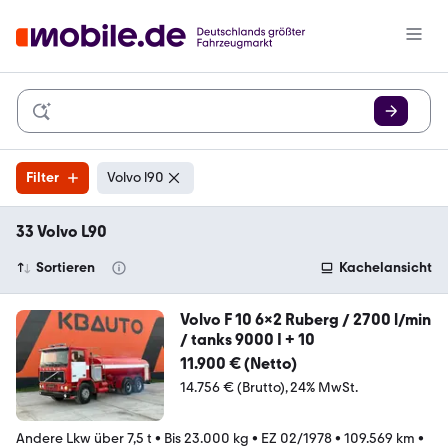
Filter
Volvo l90
33 Volvo L90
Sortieren
Kachelansicht
Volvo F 10 6x2 Ruberg / 2700 l/min
/ tanks 9000 I + 10
11.900 € (Netto)
14.756 € (Brutto)
24% MwSt.
Andere Lkw über 7,5 t
•
Bis 23.000 kg
•
EZ 02/1978
•
109.569 km
•