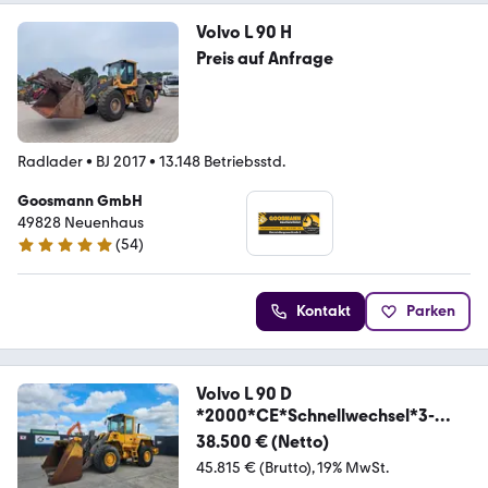
Volvo L 90 H
Preis auf Anfrage
Radlader
•
BJ 2017
•
13.148 Betriebsstd.
Goosmann GmbH
49828 Neuenhaus
(
54
)
4.9 Sterne
Kontakt
Parken
Volvo L 90 D
*2000*CE*Schnellwechsel*3-
Steuerung
38.500 € (Netto)
45.815 € (Brutto)
19% MwSt.