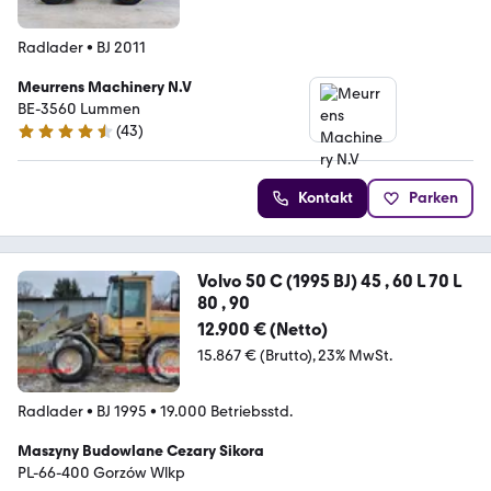
Radlader
•
BJ 2011
Meurrens Machinery N.V
BE-3560 Lummen
(
43
)
4.5 Sterne
Kontakt
Parken
Volvo 50 C (1995 BJ) 45 , 60 L 70 L
80 , 90
12.900 € (Netto)
15.867 € (Brutto)
23% MwSt.
Radlader
•
BJ 1995
•
19.000 Betriebsstd.
Maszyny Budowlane Cezary Sikora
PL-66-400 Gorzów Wlkp