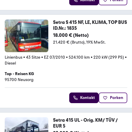
Setra S 415 NF, LE, KLIMA, TOP BUS
ID.Nr.: 1835
18.000 € (Netto)
21.420 € (Brutto)
19% MwSt.
Linienbus
•
43 Sitze
•
EZ 07/2010
•
524.100 km
•
220 kW (299 PS)
•
Diesel
Top - Reisen KG
95700 Neusorg
Kontakt
Parken
Setra 415 UL - Orig. KM/ TÜV /
EUR 5