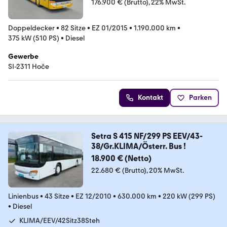
176.900 € (Brutto)
22% MwSt.
Doppeldecker
•
82 Sitze
•
EZ 01/2015
•
1.190.000 km
•
375 kW (510 PS)
•
Diesel
Gewerbe
SI-2311 Hoče
Kontakt
Parken
Setra S 415 NF/299 PS EEV/43-
38/Gr.KLIMA/Österr. Bus !
18.900 € (Netto)
22.680 € (Brutto)
20% MwSt.
Linienbus
•
43 Sitze
•
EZ 12/2010
•
630.000 km
•
220 kW (299 PS)
•
Diesel
KLIMA/EEV/42Sitz38Steh