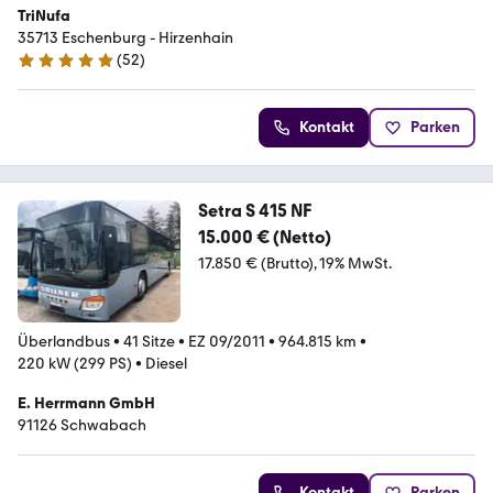
TriNufa
35713 Eschenburg - Hirzenhain
(
52
)
5 Sterne
Kontakt
Parken
Setra S 415 NF
15.000 € (Netto)
17.850 € (Brutto)
19% MwSt.
Überlandbus
•
41 Sitze
•
EZ 09/2011
•
964.815 km
•
220 kW (299 PS)
•
Diesel
E. Herrmann GmbH
91126 Schwabach
Kontakt
Parken