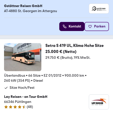
Gstöttner Reisen GmbH
AT-4880 St. Georgen im Attergau
Kontakt
Parken
Setra S 419 UL, Klima Hohe Sitze
25.000 € (Netto)
29.750 € (Brutto)
19% MwSt.
Überlandbus
•
66 Sitze
•
EZ 01/2012
•
900.000 km
•
260 kW (354 PS)
•
Diesel
Sitze Hoch/Fest
Lay Reisen - on Tour GmbH
66346 Püttlingen
(
48
)
4.4 Sterne