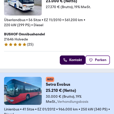
23.000 € (Netto)
27.370 € (Brutto)
19% MwSt.
Überlandbus
•
56 Sitze
•
EZ 11/2010
•
561.200 km
•
220 kW (299 PS)
•
Diesel
BUSHOF Omnibushandel
21646 Holvede
(
25
)
5 Sterne
Kontakt
Parken
NEU
Setra Evobus
25.210 € (Netto)
30.000 € (Brutto)
19%
MwSt.
Verhandlungsbasis
Linienbus
•
41 Sitze
•
EZ 01/2012
•
966.000 km
•
250 kW (340 PS)
•