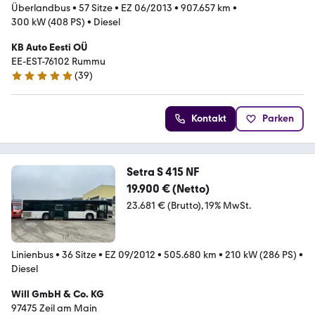
Überlandbus
•
57 Sitze
•
EZ 06/2013
•
907.657 km
•
300 kW (408 PS)
•
Diesel
KB Auto Eesti OÜ
EE-EST-76102 Rummu
(
39
)
5 Sterne
Kontakt
Parken
Setra S 415 NF
19.900 € (Netto)
23.681 € (Brutto)
19% MwSt.
Linienbus
•
36 Sitze
•
EZ 09/2012
•
505.680 km
•
210 kW (286 PS)
•
Diesel
Will GmbH & Co. KG
97475 Zeil am Main