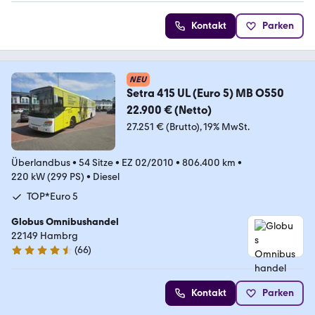
Kontakt
Parken
NEU
Setra 415 UL (Euro 5) MB O550
22.900 € (Netto)
27.251 € (Brutto)
19% MwSt.
Überlandbus
•
54 Sitze
•
EZ 02/2010
•
806.400 km
•
220 kW (299 PS)
•
Diesel
TOP*Euro 5
Globus Omnibushandel
22149 Hambrg
(
66
)
4.4 Sterne
Kontakt
Parken