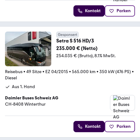
Kontakt
Parken
Gesponsert
Setra S 516 HD/3
235.000 € (Netto)
254.035 € (Brutto)
8.1% MwSt.
Reisebus
•
49 Sitze
•
EZ 04/2015
•
565.000 km
•
350 kW (476 PS)
•
Diesel
Aus 1. Hand
Daimler Buses Schweiz AG
CH-8408 Winterthur
Kontakt
Parken