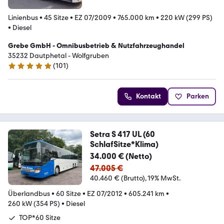
Linienbus
•
45 Sitze
•
EZ 07/2009
•
765.000 km
•
220 kW (299 PS)
•
Diesel
Grebe GmbH - Omnibusbetrieb & Nutzfahrzeughandel
35232 Dautphetal - Wolfgruben
(
101
)
5 Sterne
Kontakt
Parken
Setra S 417 UL (60
SchlafSitze*Klima)
34.000 € (Netto)
47.005 €
40.460 € (Brutto)
19% MwSt.
Überlandbus
•
60 Sitze
•
EZ 07/2012
•
605.241 km
•
260 kW (354 PS)
•
Diesel
TOP*60 Sitze