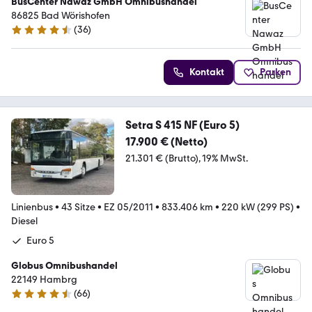
BusCenter Nawaz GmbH Omnibushandel
86825 Bad Wörishofen
(
36
)
4.7 Sterne
Kontakt
Parken
Setra S 415 NF (Euro 5)
17.900 € (Netto)
21.301 € (Brutto)
19% MwSt.
Linienbus
•
43 Sitze
•
EZ 05/2011
•
833.406 km
•
220 kW (299 PS)
•
Diesel
Euro 5
Globus Omnibushandel
22149 Hambrg
(
66
)
4.4 Sterne