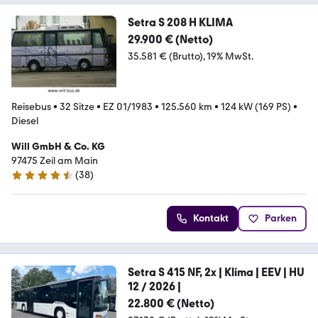
Setra S 208 H KLIMA
29.900 € (Netto)
35.581 € (Brutto)
19% MwSt.
Reisebus
•
32 Sitze
•
EZ 01/1983
•
125.560 km
•
124 kW (169 PS)
•
Diesel
Will GmbH & Co. KG
97475 Zeil am Main
(
38
)
4.5 Sterne
Kontakt
Parken
Setra S 415 NF, 2x | Klima | EEV | HU
12 / 2026 |
22.800 € (Netto)