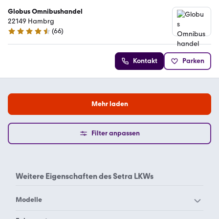
Globus Omnibushandel
22149 Hambrg
(
66
)
4.4 Sterne
Kontakt
Parken
Mehr laden
Filter anpassen
Weitere Eigenschaften des
Setra LKWs
Modelle
Setra S 515 HD