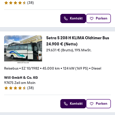
(
38
)
4.5 Sterne
Kontakt
Parken
Setra S 208 H KLIMA Oldtimer Bus
24.900 € (Netto)
29.631 € (Brutto)
19% MwSt.
Reisebus
•
EZ 10/1982
•
45.000 km
•
124 kW (169 PS)
•
Diesel
Will GmbH & Co. KG
97475 Zeil am Main
(
38
)
4.5 Sterne
Kontakt
Parken