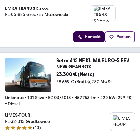
EMKA TRANS SP. z o.o.
PL-05-825 Grodzisk Mazowiecki
Kontakt
Parken
Setra 415 NF KLIMA EURO-5 EEV
NEW GEARBOX
23.300 € (Netto)
28.659 € (Brutto)
23% MwSt.
Linienbus
•
101 Sitze
•
EZ 03/2013
•
457.753 km
•
220 kW (299 PS)
•
Diesel
LIMES-TOUR
PL-32-015 Grodkowice
(
10
)
5 Sterne