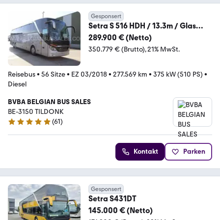
Gesponsert
Setra S 516 HDH / 13.3m / Glas
Dach / Panoramic Roof /
289.900 € (Netto)
350.779 € (Brutto)
21% MwSt.
Reisebus
•
56 Sitze
•
EZ 03/2018
•
277.569 km
•
375 kW (510 PS)
•
Diesel
BVBA BELGIAN BUS SALES
BE-3150 TILDONK
(
61
)
4.9 Sterne
Kontakt
Parken
Gesponsert
Setra S431DT
145.000 € (Netto)