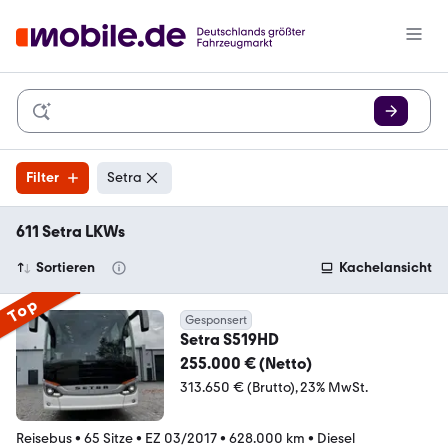
Filter
Setra
611 Setra LKWs
Sortieren
Kachelansicht
Top
Gesponsert
Setra S519HD
255.000 € (Netto)
313.650 € (Brutto)
23% MwSt.
Reisebus
•
65 Sitze
•
EZ 03/2017
•
628.000 km
•
Diesel