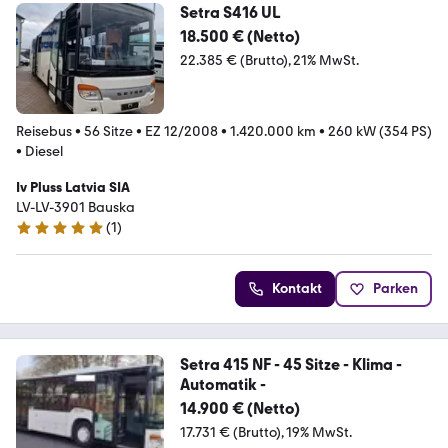
Setra S416 UL
18.500 € (Netto)
22.385 € (Brutto)
21% MwSt.
Reisebus
•
56 Sitze
•
EZ 12/2008
•
1.420.000 km
•
260 kW (354 PS)
•
Diesel
Iv Pluss Latvia SIA
LV-LV-3901 Bauska
(
1
)
5 Sterne
Kontakt
Parken
Setra 415 NF - 45 Sitze - Klima -
Automatik -
14.900 € (Netto)
17.731 € (Brutto)
19% MwSt.