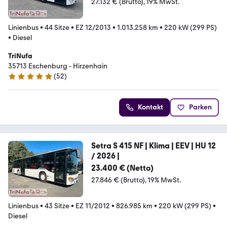
27.132 € (Brutto)
19% MwSt.
Linienbus
•
44 Sitze
•
EZ 12/2013
•
1.013.258 km
•
220 kW (299 PS)
•
Diesel
TriNufa
35713 Eschenburg - Hirzenhain
(
52
)
5 Sterne
Kontakt
Parken
Setra S 415 NF | Klima | EEV | HU 12
/ 2026 |
23.400 € (Netto)
27.846 € (Brutto)
19% MwSt.
Linienbus
•
43 Sitze
•
EZ 11/2012
•
826.985 km
•
220 kW (299 PS)
•
Diesel