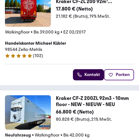
Kraker CF-ZL 200 92m³
Fernbedienung 10mm Liftachse
17.800 € (Netto)
21.182 € (Brutto)
19% MwSt.
Walkingfloor
•
Bis 39.000 kg
•
EZ 02/2017
Handelskontor Michael Kübler
98544 Zella-Mehlis
(
102
)
4.9 Sterne
Kontakt
Parken
Kraker CF-Z 200ZL 92m3 - 10mm
floor - NEW - NIEUW - NEU
66.800 € (Netto)
80.828 € (Brutto)
21% MwSt.
Neufahrzeug
•
Walkingfloor
•
Bis 42.000 kg