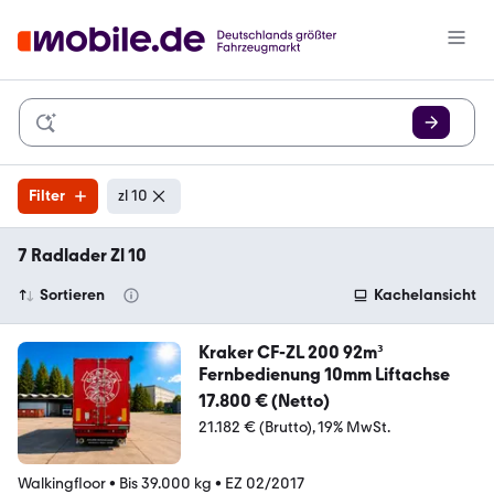
Filter
zl 10
7 Radlader Zl 10
Sortieren
Kachelansicht
Kraker CF-ZL 200 92m³
Fernbedienung 10mm Liftachse
17.800 € (Netto)
21.182 € (Brutto)
19% MwSt.
Walkingfloor
•
Bis 39.000 kg
•
EZ 02/2017