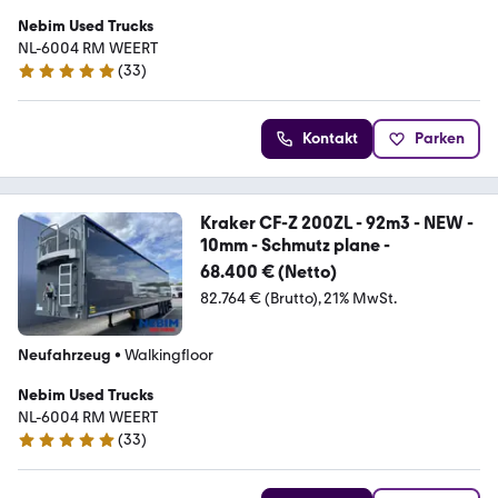
Nebim Used Trucks
NL-6004 RM WEERT
(
33
)
5 Sterne
Kontakt
Parken
Kraker CF-Z 200ZL - 92m3 - NEW -
10mm - Schmutz plane -
68.400 € (Netto)
82.764 € (Brutto)
21% MwSt.
Neufahrzeug
•
Walkingfloor
Nebim Used Trucks
NL-6004 RM WEERT
(
33
)
5 Sterne