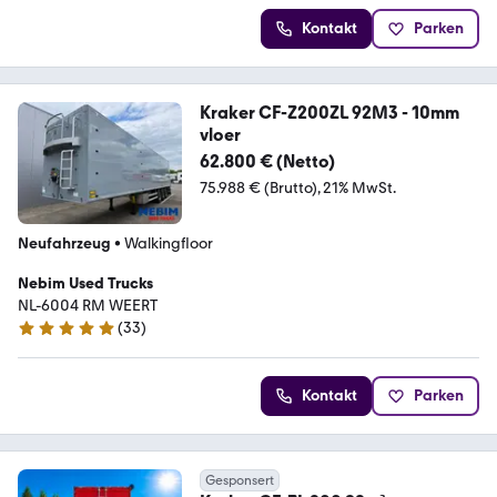
Kontakt
Parken
Kraker CF-Z200ZL 92M3 - 10mm
vloer
62.800 € (Netto)
75.988 € (Brutto)
21% MwSt.
Neufahrzeug
•
Walkingfloor
Nebim Used Trucks
NL-6004 RM WEERT
(
33
)
5 Sterne
Kontakt
Parken
Gesponsert