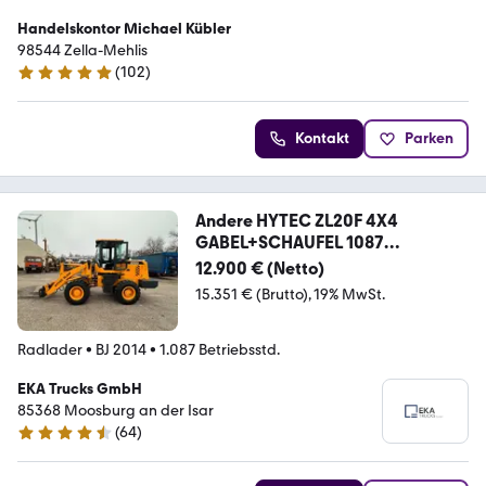
Handelskontor Michael Kübler
98544 Zella-Mehlis
(
102
)
4.9 Sterne
Kontakt
Parken
Andere HYTEC ZL20F 4X4
GABEL+SCHAUFEL 1087
STUNDEN!
12.900 € (Netto)
15.351 € (Brutto)
19% MwSt.
Radlader
•
BJ 2014
•
1.087 Betriebsstd.
EKA Trucks GmbH
85368 Moosburg an der Isar
(
64
)
4.5 Sterne