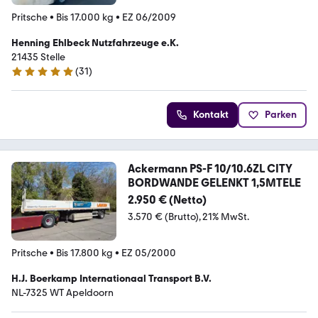
Pritsche
•
Bis 17.000 kg
•
EZ 06/2009
Henning Ehlbeck Nutzfahrzeuge e.K.
21435 Stelle
(
31
)
5 Sterne
Kontakt
Parken
Ackermann PS-F 10/10.6ZL CITY
BORDWANDE GELENKT 1,5MTELE
2.950 € (Netto)
3.570 € (Brutto)
21% MwSt.
Pritsche
•
Bis 17.800 kg
•
EZ 05/2000
H.J. Boerkamp Internationaal Transport B.V.
NL-7325 WT Apeldoorn