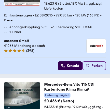
19.623 € (Brutto)
19% MwSt.
ggf. zzgl.
Lieferkosten
Kühlkastenwagen
•
EZ 08/2015
•
99.050 km
•
120 kW (163 PS)
•
Diesel
Anhängerkupplung 3,5t
Thermoking V200 MAX
1. Hand
autonext GmbH
41066 Mönchengladbach
(
398
)
4.7 Sterne
Kontakt
Parken
Mercedes-Benz Vito 116 CDI
Kasten lang Klima KlimaA
Lieferung möglich
20.466 € (Netto)
24.355 € (Brutto)
19% MwSt.
ggf. zzgl.