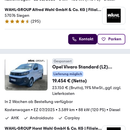
WAHL-GROUP Alfred Wahl GmbH & Co. KG | Filiale
Siegen
57076 Siegen
(
295
)
4.3 Sterne
Kontakt
Parken
Gesponsert
Opel Vivaro Standard (L2)
*DAB*RFK*AHK*
Lieferung möglich
19.454 € (Netto)
23.150 € (Brutto)
19% MwSt.
ggf. zzgl.
Lieferkosten
In 2 Wochen ab Bestellung verfügbar
Kastenwagen
•
EZ 07/2025
•
3.589 km
•
88 kW (120 PS)
•
Diesel
AHK
Androidauto
Carplay
WAHL-GROUP Horst Wahl GmbH & Co. KG | Filiale