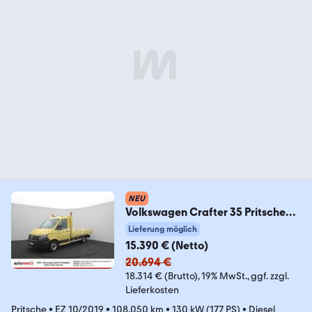
NEU
Volkswagen Crafter 35 Pritsche
1.HAND+ AHK 3,0t (0130)
Lieferung möglich
15.390 € (Netto)
20.694 €
18.314 € (Brutto)
19% MwSt.
ggf. zzgl.
Lieferkosten
Pritsche
•
EZ 10/2019
•
108.050 km
•
130 kW (177 PS)
•
Diesel