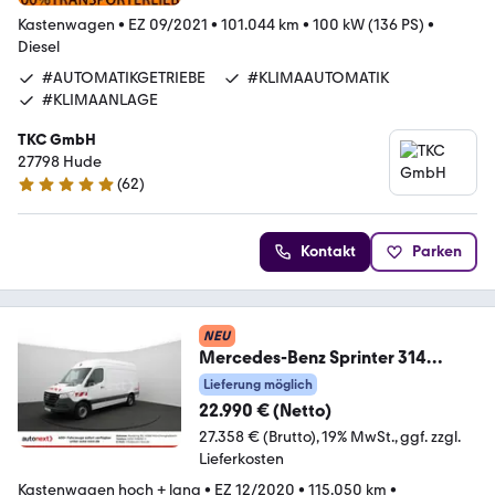
Kastenwagen
•
EZ 09/2021
•
101.044 km
•
100 kW (136 PS)
•
Diesel
#AUTOMATIKGETRIEBE
#KLIMAAUTOMATIK
#KLIMAANLAGE
TKC GmbH
27798 Hude
(
62
)
5 Sterne
Kontakt
Parken
NEU
Mercedes-Benz Sprinter 314
*Liftsystem Be- und Entladen*
Lieferung möglich
(6040)
22.990 € (Netto)
27.358 € (Brutto)
19% MwSt.
ggf. zzgl.
Lieferkosten
Kastenwagen hoch + lang
•
EZ 12/2020
•
115.050 km
•