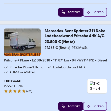
Kontakt
Parken
Mercedes-Benz Sprinter 311 Doka
Ladebordwand Pritsche AHK A/C
23.500 € (Netto)
27.965 € (Brutto)
19% MwSt.
Pritsche + Plane
•
EZ 08/2018
•
111.871 km
•
84 kW (114 PS)
•
Diesel
Pritsche Plane 1.Hand
Ladebordwand AHK
KLIMA -- 7-Sitzer
TKC GmbH
27798 Hude
(
62
)
5 Sterne
Kontakt
Parken