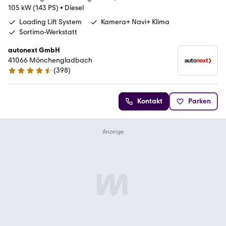
105 kW (143 PS)
•
Diesel
Loading Lift System
Kamera+ Navi+ Klima
Sortimo-Werkstatt
autonext GmbH
41066 Mönchengladbach
(
398
)
4.7 Sterne
Kontakt
Parken