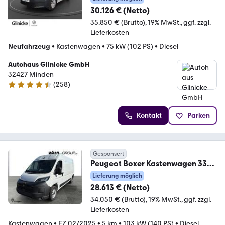
30.126 € (Netto)
35.850 € (Brutto)
19% MwSt.
ggf. zzgl.
Lieferkosten
Neufahrzeug
•
Kastenwagen
•
75 kW (102 PS)
•
Diesel
Autohaus Glinicke GmbH
32427 Minden
(
258
)
4.5 Sterne
Kontakt
Parken
Gesponsert
Peugeot Boxer Kastenwagen 335
L3H2 BlueHDi 140 335 L3H2
Lieferung möglich
28.613 € (Netto)
34.050 € (Brutto)
19% MwSt.
ggf. zzgl.
Lieferkosten
Kastenwagen
•
EZ 02/2025
•
5 km
•
103 kW (140 PS)
•
Diesel