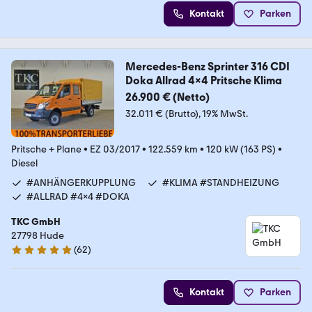
Kontakt
Parken
Mercedes-Benz Sprinter 316 CDI
Doka Allrad 4x4 Pritsche Klima
26.900 € (Netto)
32.011 € (Brutto)
19% MwSt.
Pritsche + Plane
•
EZ 03/2017
•
122.559 km
•
120 kW (163 PS)
•
Diesel
#ANHÄNGERKUPPLUNG
#KLIMA #STANDHEIZUNG
#ALLRAD #4x4 #DOKA
TKC GmbH
27798 Hude
(
62
)
5 Sterne
Kontakt
Parken