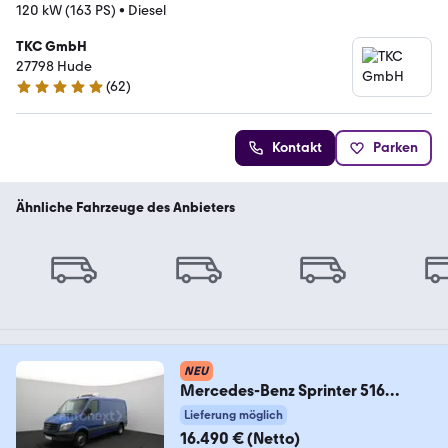
120 kW (163 PS)
•
Diesel
TKC GmbH
27798 Hude
(
62
)
5 Sterne
Kontakt
Parken
Ähnliche Fahrzeuge des Anbieters
NEU
Mercedes-Benz Sprinter 516
*ThermoKing V200-MAX -20°
Lieferung möglich
Tief*
16.490 € (Netto)