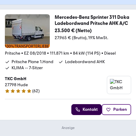
Mercedes-Benz Sprinter 311 Doka
Ladebordwand Pritsche AHK A/C
23.500 € (Netto)
27.965 € (Brutto)
19% MwSt.
Pritsche
•
EZ 08/2018
•
111.871 km
•
84 kW (114 PS)
•
Diesel
Pritsche Plane 1.Hand
Ladebordwand AHK
KLIMA -- 7-Sitzer
TKC GmbH
27798 Hude
(
62
)
5 Sterne
Kontakt
Parken