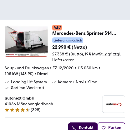
NEU
Mercedes-Benz Sprinter 314
*Liftsystem Be- und Entladen*
Lieferung möglich
(6040)
22.990 € (Netto)
27.358 € (Brutto)
19% MwSt.
ggf. zzgl.
Lieferkosten
Saug- und Druckwagen
•
EZ 12/2020
•
115.050 km
•
105 kW (143 PS)
•
Diesel
Loading Lift System
Kamera+ Navi+ Klima
Sortimo-Werkstatt
autonext GmbH
41066 Mönchengladbach
(
398
)
4.7 Sterne
Kontakt
Parken