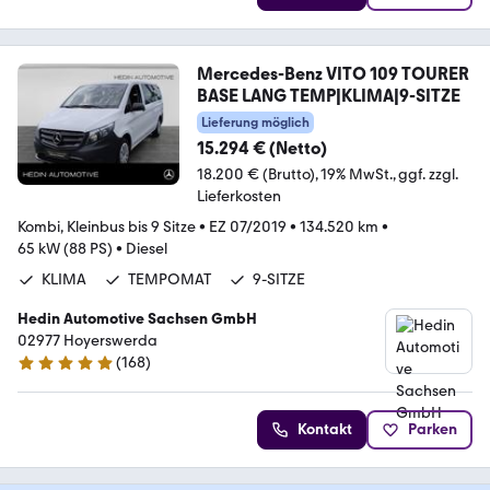
Mercedes-Benz VITO 109 TOURER
BASE LANG TEMP|KLIMA|9-SITZE
Lieferung möglich
15.294 € (Netto)
18.200 € (Brutto)
19% MwSt.
ggf. zzgl.
Lieferkosten
Kombi, Kleinbus bis 9 Sitze
•
EZ 07/2019
•
134.520 km
•
65 kW (88 PS)
•
Diesel
KLIMA
TEMPOMAT
9-SITZE
Hedin Automotive Sachsen GmbH
02977 Hoyerswerda
(
168
)
4.8 Sterne
Kontakt
Parken