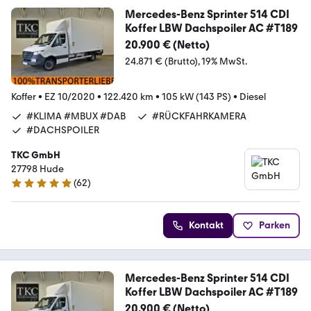
Mercedes-Benz Sprinter 514 CDI
Koffer LBW Dachspoiler AC #T189
20.900 € (Netto)
24.871 € (Brutto)
19% MwSt.
Koffer
•
EZ 10/2020
•
122.420 km
•
105 kW (143 PS)
•
Diesel
#KLIMA #MBUX #DAB
#RÜCKFAHRKAMERA
#DACHSPOILER
TKC GmbH
27798 Hude
(
62
)
5 Sterne
Kontakt
Parken
Mercedes-Benz Sprinter 514 CDI
Koffer LBW Dachspoiler AC #T189
20.900 € (Netto)