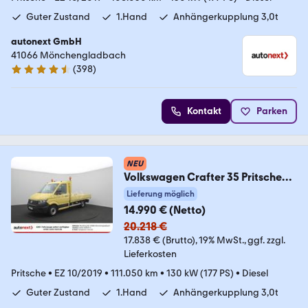
Guter Zustand
1.Hand
Anhängerkupplung 3,0t
autonext GmbH
41066 Mönchengladbach
(
398
)
4.7 Sterne
Kontakt
Parken
NEU
Volkswagen Crafter 35 Pritsche
1.HAND+ AHK 3,0t (0665)
Lieferung möglich
14.990 € (Netto)
20.218 €
17.838 € (Brutto)
19% MwSt.
ggf. zzgl.
Lieferkosten
Pritsche
•
EZ 10/2019
•
111.050 km
•
130 kW (177 PS)
•
Diesel
Guter Zustand
1.Hand
Anhängerkupplung 3,0t