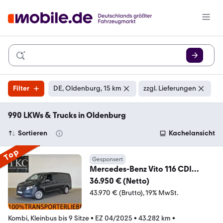
Filter
DE, Oldenburg, 15 km
zzgl. Lieferungen
990 LKWs & Trucks in Oldenburg
Sortieren
Kachelansicht
Top
Gesponsert
Mercedes-Benz Vito 116 CDI
Tourer Pro 9.Sitze lang 2xA/C
36.950 € (Netto)
#T175
43.970 € (Brutto)
19% MwSt.
Kombi, Kleinbus bis 9 Sitze
•
EZ 04/2025
•
43.282 km
•