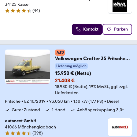
Kassel
34125 Kassel
(
44
)
4.3 Sterne
Kontakt
Parken
NEU
Volkswagen Crafter 35 Pritsche
1.HAND+ AHK 3,0t (1228)
Lieferung möglich
15.950 € (Netto)
21.408 €
18.980 € (Brutto)
19% MwSt.
ggf. zzgl.
Lieferkosten
Pritsche
•
EZ 10/2019
•
93.050 km
•
130 kW (177 PS)
•
Diesel
Guter Zustand
1.Hand
Anhängerkupplung 3,0t
autonext GmbH
41066 Mönchengladbach
(
398
)
4.7 Sterne