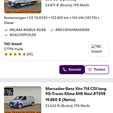
24.871 € (Brutto)
19% MwSt.
Kastenwagen
•
EZ 10/2020
•
122.420 km
•
105 kW (143 PS)
•
Diesel
#KLIMA #MBUX #DAB
#RÜCKFAHRKAMERA
#DACHSPOILER
TKC GmbH
27798 Hude
(
62
)
5 Sterne
Kontakt
Parken
Mercedes-Benz Vito 114 CDI lang
9G-Tronic Klima AHK Navi #T098
19.800 € (Netto)
23.562 € (Brutto)
19% MwSt.