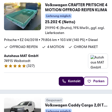
Volkswagen CRAFTER PRITSCHE 4
MOTION OFFROAD REIFEN KLIMA
Lieferung möglich
25.202 € (Netto)
29.990 € (Brutto)
19% MwSt.
ggf. zzgl.
Lieferkosten
Pritsche
•
EZ 04/2018
•
79.806 km
•
103 kW (140 PS)
•
Diesel
OFFROAD REIFEN
4 MOTION
CHROM PAKET
Autohaus MAT GmbH
74915 Waibstadt
(
327
)
4.9 Sterne
Kontakt
Parken
Gesponsert
Volkswagen Caddy Cargo 2,0l TDI
AHK LED SHZ PDC CarPlay
Lieferung möglich