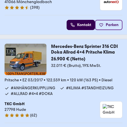
41066 Mönchengladbach
(
398
)
4.7 Sterne
Kontakt
Parken
Mercedes-Benz Sprinter 316 CDI
Doka Allrad 4x4 Pritsche Klima
26.900 € (Netto)
32.011 € (Brutto)
19% MwSt.
Pritsche
•
EZ 03/2017
•
122.559 km
•
120 kW (163 PS)
•
Diesel
#ANHÄNGERKUPPLUNG
#KLIMA #STANDHEIZUNG
#ALLRAD #4x4 #DOKA
TKC GmbH
27798 Hude
(
62
)
5 Sterne