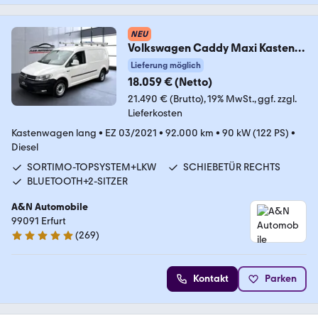
NEU
Volkswagen Caddy Maxi Kasten
Trendline
Lieferung möglich
4Motion+KLIMA+AHK+1H
18.059 € (Netto)
21.490 € (Brutto)
19% MwSt.
ggf. zzgl.
Lieferkosten
Kastenwagen lang
•
EZ 03/2021
•
92.000 km
•
90 kW (122 PS)
•
Diesel
SORTIMO-TOPSYSTEM+LKW
SCHIEBETÜR RECHTS
BLUETOOTH+2-SITZER
A&N Automobile
99091 Erfurt
(
269
)
4.9 Sterne
Kontakt
Parken