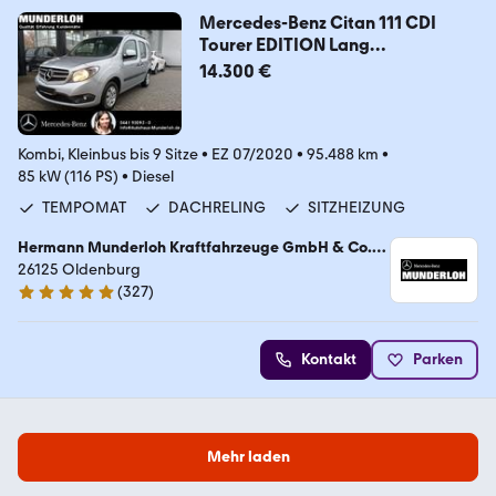
Mercedes-Benz Citan 111 CDI
Tourer EDITION Lang
NAVI+KAMERA
14.300 €
Kombi, Kleinbus bis 9 Sitze
•
EZ 07/2020
•
95.488 km
•
85 kW (116 PS)
•
Diesel
TEMPOMAT
DACHRELING
SITZHEIZUNG
Hermann Munderloh Kraftfahrzeuge GmbH & Co.
KG
26125 Oldenburg
(
327
)
4.9 Sterne
Kontakt
Parken
Mehr laden