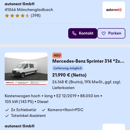
autonext GmbH
41066 Mönchengladbach
(
398
)
4.7 Sterne
Kontakt
Parken
NEU
Mercedes-Benz Sprinter 314 *2x
Schiebetür* KAMERA+NAVI+PDC
Lieferung möglich
(37
21.990 € (Netto)
26.168 € (Brutto)
19% MwSt.
ggf. zzgl.
Lieferkosten
Kastenwagen hoch + lang
•
EZ 12/2019
•
88.050 km
•
105 kW (143 PS)
•
Diesel
2x Schiebetür
Kamera+Navi+PDC
Totwinkel-Assistent
autonext GmbH