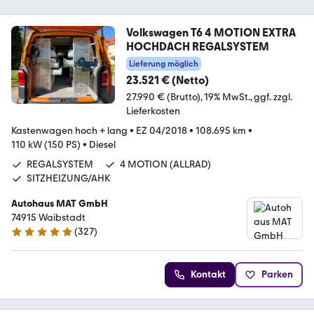
Volkswagen T6 4 MOTION EXTRA
HOCHDACH REGALSYSTEM
Lieferung möglich
23.521 € (Netto)
27.990 € (Brutto)
19% MwSt.
ggf. zzgl.
Lieferkosten
Kastenwagen hoch + lang
•
EZ 04/2018
•
108.695 km
•
110 kW (150 PS)
•
Diesel
REGALSYSTEM
4 MOTION (ALLRAD)
SITZHEIZUNG/AHK
Autohaus MAT GmbH
74915 Waibstadt
(
327
)
4.9 Sterne
Kontakt
Parken