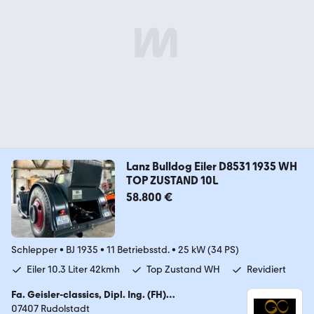
Lanz Bulldog Eiler D8531 1935 WH
TOP ZUSTAND 10L
58.800 €
Schlepper
•
BJ 1935
•
11 Betriebsstd.
•
25 kW (34 PS)
Eiler 10.3 Liter 42kmh
Top Zustand WH
Revidiert
Fa. Geisler-classics, Dipl. Ing. (FH)
Kraftfahrzeugtechnik Enrico Geisler
07407 Rudolstadt