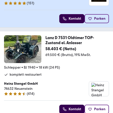
(
151
)
4.8 Sterne
Kontakt
Parken
Lanz D 7531 Oldtimer TOP-
Zustand el. Anlasser
58.403 € (Netto)
69.500 € (Brutto)
19% MwSt.
Schlepper
•
BJ 1940
•
18 kW (24 PS)
komplett restauriert
Heinz Stengel GmbH
74632 Neuenstein
(
414
)
4.7 Sterne
Kontakt
Parken