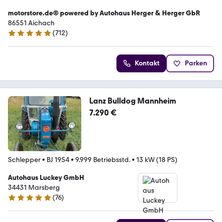
motorstore.de® powered by Autohaus Herger & Herger GbR
86551 Aichach
(
712
)
4.8 Sterne
Kontakt
Parken
Lanz Bulldog Mannheim
7.290 €
Schlepper
•
BJ 1954
•
9.999 Betriebsstd.
•
13 kW (18 PS)
Autohaus Luckey GmbH
34431 Marsberg
(
76
)
4.9 Sterne