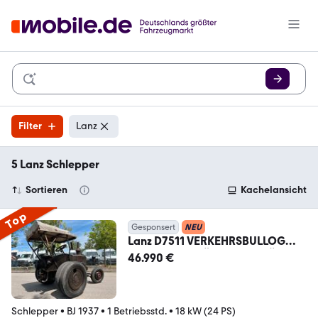
Filter
Lanz
5 Lanz Schlepper
Sortieren
Kachelansicht
Top
Gesponsert
NEU
Lanz D7511 VERKEHRSBULLOG
|BJ.1937|RARITÄT|UNIKAT|TÜV
46.990 €
Schlepper
•
BJ 1937
•
1 Betriebsstd.
•
18 kW (24 PS)