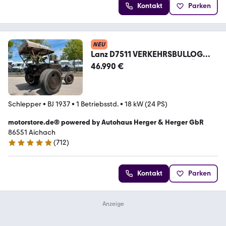
Kontakt
Parken
NEU
Lanz D7511 VERKEHRSBULLOG
|BJ.1937|RARITÄT|UNIKAT|TÜV
46.990 €
Schlepper
•
BJ 1937
•
1 Betriebsstd.
•
18 kW (24 PS)
motorstore.de® powered by Autohaus Herger & Herger GbR
86551 Aichach
(
712
)
4.8 Sterne
Kontakt
Parken