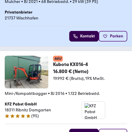
Mulcher
•
BJ 2021
•
68 Betriebsstd.
•
29 kW (39 PS)
Privatanbieter
21737 Wischhafen
Kontakt
Parken
NEU
Kubota KX016-4
16.800 € (Netto)
19.992 € (Brutto)
19% MwSt.
Mini-/Kompaktbagger
•
BJ 2016
•
1.122 Betriebsstd.
KFZ Pabst GmbH
18311 Ribnitz Damgarten
(
95
)
4.9 Sterne