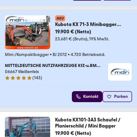
NEU
Kubota KX 71-3 Minibagger
Schnellwechsler Löffel
19.900 € (Netto)
23.681 € (Brutto)
19% MwSt.
Mini-/Kompaktbagger
•
BJ 2012
•
4.720 Betriebsstd.
MITTELDEUTSCHE NUTZFAHRZEUGE KfZ-u.BM
Handel Frank Freiberg
06667 Weißenfels
(
143
)
4.8 Sterne
Kontakt
Parken
Kubota KX101-3A3 Schaufel /
Planierschild / Mini Bagger
19.900 € (Netto)