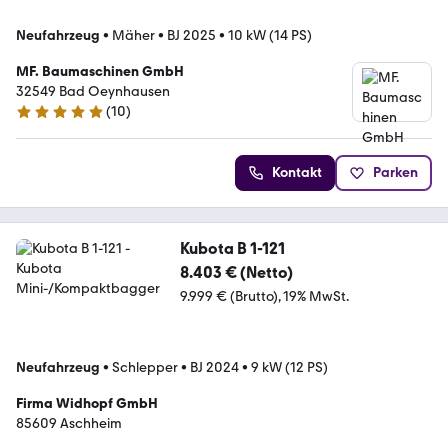
Neufahrzeug
•
Mäher
•
BJ 2025
•
10 kW (14 PS)
MF. Baumaschinen GmbH
32549 Bad Oeynhausen
(
10
)
5 Sterne
Kontakt
Parken
Kubota B 1-121
8.403 € (Netto)
9.999 € (Brutto)
19% MwSt.
Neufahrzeug
•
Schlepper
•
BJ 2024
•
9 kW (12 PS)
Firma Widhopf GmbH
85609 Aschheim