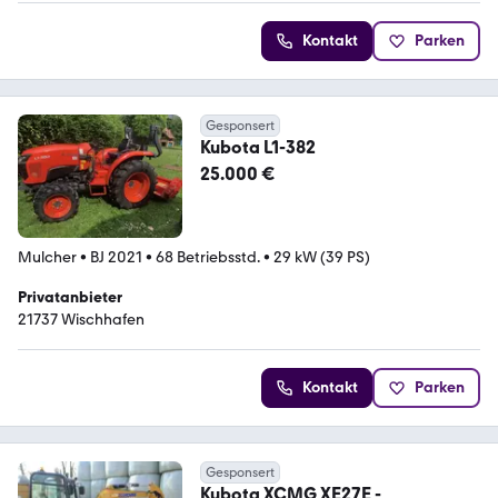
Kontakt
Parken
Gesponsert
Kubota L1-382
25.000 €
Mulcher
•
BJ 2021
•
68 Betriebsstd.
•
29 kW (39 PS)
Privatanbieter
21737 Wischhafen
Kontakt
Parken
Gesponsert
Kubota XCMG XE27E -