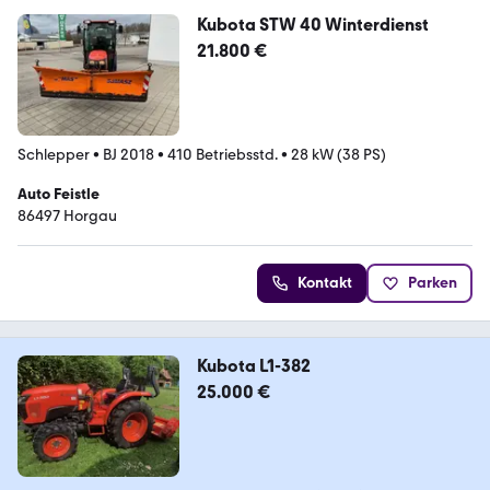
Kubota STW 40 Winterdienst
21.800 €
Schlepper
•
BJ 2018
•
410 Betriebsstd.
•
28 kW (38 PS)
Auto Feistle
86497 Horgau
Kontakt
Parken
Kubota L1-382
25.000 €