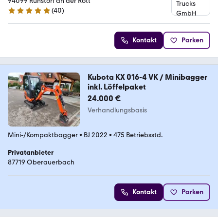
94099 Ruhstorf an der Rott
(
40
)
5 Sterne
Kontakt
Parken
Kubota KX 016-4 VK / Minibagger
inkl. Löffelpaket
24.000 €
Verhandlungsbasis
Mini-/Kompaktbagger
•
BJ 2022
•
475 Betriebsstd.
Privatanbieter
87719 Oberauerbach
Kontakt
Parken