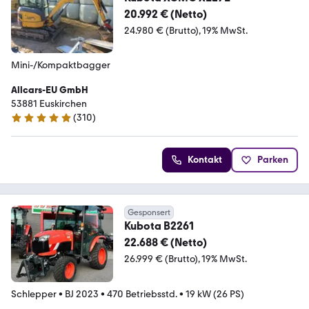
20.992 € (Netto)
24.980 € (Brutto)
19% MwSt.
Mini-/Kompaktbagger
Allcars-EU GmbH
53881 Euskirchen
(
310
)
4.8 Sterne
Kontakt
Parken
Gesponsert
Kubota B2261
22.688 € (Netto)
26.999 € (Brutto)
19% MwSt.
Schlepper
•
BJ 2023
•
470 Betriebsstd.
•
19 kW (26 PS)