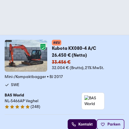
NEU
Kubota KX080-4 A/C
26.450 € (Netto)
33.456 €
32.004 € (Brutto)
21% MwSt.
Mini-/Kompaktbagger
•
BJ 2017
SWE
BAS World
NL-5466AP Veghel
(
248
)
4.8 Sterne
Kontakt
Parken