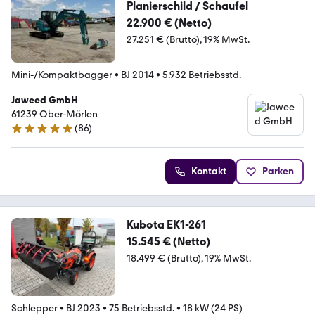
Planierschild / Schaufel
22.900 € (Netto)
27.251 € (Brutto)
19% MwSt.
Mini-/Kompaktbagger
•
BJ 2014
•
5.932 Betriebsstd.
Jaweed GmbH
61239 Ober-Mörlen
(
86
)
5 Sterne
Kontakt
Parken
Kubota EK1-261
15.545 € (Netto)
18.499 € (Brutto)
19% MwSt.
Schlepper
•
BJ 2023
•
75 Betriebsstd.
•
18 kW (24 PS)