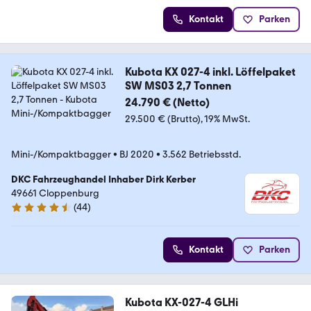
Kontakt
Parken
Kubota KX 027-4 inkl. Löffelpaket
SW MS03 2,7 Tonnen
24.790 € (Netto)
29.500 € (Brutto)
19% MwSt.
Mini-/Kompaktbagger
•
BJ 2020
•
3.562 Betriebsstd.
DKC Fahrzeughandel Inhaber Dirk Kerber
49661 Cloppenburg
(
44
)
4.7 Sterne
Kontakt
Parken
Kubota KX-027-4 GLHi