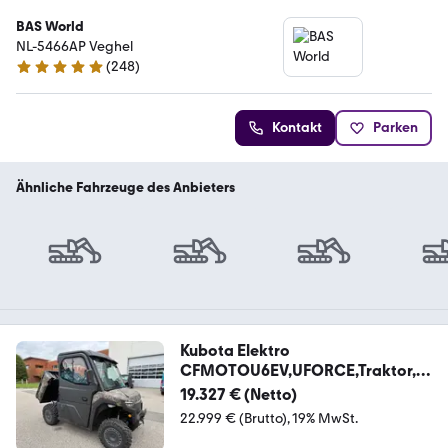
BAS World
NL-5466AP Veghel
(
248
)
4.8 Sterne
Kontakt
Parken
Ähnliche Fahrzeuge des Anbieters
Kubota Elektro
CFMOTOU6EV,UFORCE,Traktor,Q
uad,ATV,Polar
19.327 € (Netto)
22.999 € (Brutto)
19% MwSt.