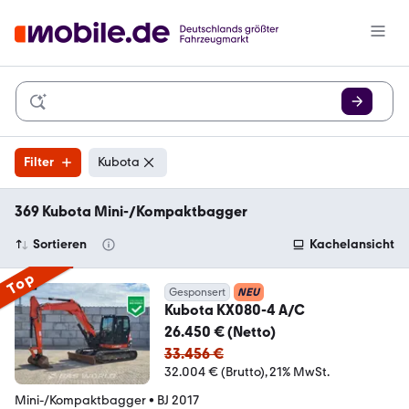
Filter
Kubota
369 Kubota Mini-/Kompaktbagger
Sortieren
Kachelansicht
Top
Gesponsert
NEU
Kubota KX080-4 A/C
26.450 € (Netto)
33.456 €
32.004 € (Brutto)
21% MwSt.
Mini-/Kompaktbagger
•
BJ 2017