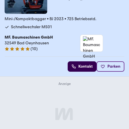
Mini-/Kompaktbagger
•
BJ 2023
•
725 Betriebsstd.
Schnellwechsler MS01
MF. Baumaschinen GmbH
32549 Bad Oeynhausen
(
10
)
5 Sterne
Kontakt
Parken