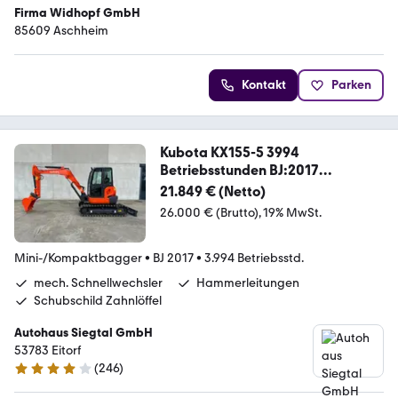
Firma Widhopf GmbH
85609 Aschheim
Kontakt
Parken
Kubota KX155-5 3994
Betriebsstunden BJ:2017
29,4KW/40PS
21.849 € (Netto)
26.000 € (Brutto)
19% MwSt.
Mini-/Kompaktbagger
•
BJ 2017
•
3.994 Betriebsstd.
mech. Schnellwechsler
Hammerleitungen
Schubschild Zahnlöffel
Autohaus Siegtal GmbH
53783 Eitorf
(
246
)
4.1 Sterne