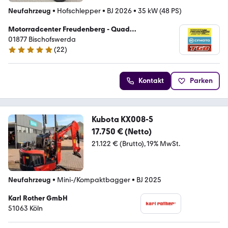
Neufahrzeug
•
Hofschlepper
•
BJ 2026
•
35 kW (48 PS)
Motorradcenter Freudenberg - Quad
Vertragshändler
01877 Bischofswerda
(
22
)
5 Sterne
Kontakt
Parken
Kubota KX008-5
17.750 € (Netto)
21.122 € (Brutto)
19% MwSt.
Neufahrzeug
•
Mini-/Kompaktbagger
•
BJ 2025
Karl Rother GmbH
51063 Köln