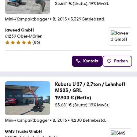
23.681 € (Brutto)
19% MwSt.
Mini-/Kompaktbagger
•
BJ 2015
•
3.329 Betriebsstd.
Jaweed GmbH
61239 Ober-Mörlen
(
86
)
5 Sterne
Kontakt
Parken
Kubota U 27 / 2,7ton / Lehnhoff
MS03 / GRL
19.900 € (Netto)
23.681 € (Brutto)
19% MwSt.
Mini-/Kompaktbagger
•
BJ 2016
•
4.200 Betriebsstd.
GMS Trucks GmbH