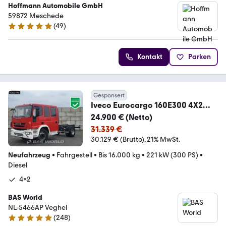
Hoffmann Automobile GmbH
59872 Meschede
(
49
)
4.9 Sterne
Kontakt
Parken
Gesponsert
Iveco Eurocargo 160E300 4X2
NEW! 16T chassis 2017 prod
24.900 € (Netto)
31.339 €
30.129 € (Brutto)
21% MwSt.
Neufahrzeug
•
Fahrgestell
•
Bis 16.000 kg
•
221 kW (300 PS)
•
Diesel
4x2
BAS World
NL-5466AP Veghel
(
248
)
4.8 Sterne