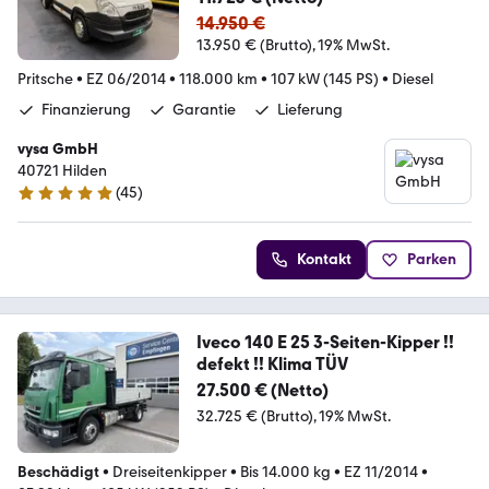
14.950 €
13.950 € (Brutto)
19% MwSt.
Pritsche
•
EZ 06/2014
•
118.000 km
•
107 kW (145 PS)
•
Diesel
Finanzierung
Garantie
Lieferung
vysa GmbH
40721 Hilden
(
45
)
4.9 Sterne
Kontakt
Parken
Iveco 140 E 25 3-Seiten-Kipper !!
defekt !! Klima TÜV
27.500 € (Netto)
32.725 € (Brutto)
19% MwSt.
Beschädigt
•
Dreiseitenkipper
•
Bis 14.000 kg
•
EZ 11/2014
•