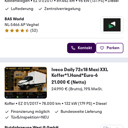
Kastenwagen
•
EZ 01/2017
•
89.442 km
•
96 kW (131 PS)
•
Diesel
Luftederung
Zentralverriegelung
BAS World
NL-5466 AP Veghel
(
52
)
4.7 Sterne
Kontakt
Parken
Iveco Daily 72c18 Maxi XXL
Koffer*1.Hand*Euro-6
21.000 € (Netto)
24.990 € (Brutto)
19% MwSt.
Koffer
•
EZ 01/2017
•
78.000 km
•
132 kW (179 PS)
•
Diesel
Finanzierung möglich
Bundesweite Lieferung
Tüv&Inspektion=NEU
Nutzfahrzeuge West ® GmbH