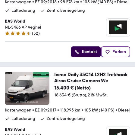
Kastenwagen
•
EZ 09/2018
•
98.276 km
•
103 kW (140 PS)
•
Diesel
Luftederung
Zentralverriegelung
BAS World
NL-5466 AP Veghel
(
52
)
4.7 Sterne
Kontakt
Parken
Iveco Daily 35C14 L2H2 Trekhaak
Airco Cruise Camera We
15.400 € (Netto)
18.634 € (Brutto)
21% MwSt.
Kastenwagen
•
EZ 09/2017
•
118.993 km
•
103 kW (140 PS)
•
Diesel
Luftederung
Zentralverriegelung
BAS World