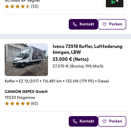
NL-5466 AP Veghel
(
52
)
4.7 Sterne
Kontakt
Parken
Iveco 72S18 Koffer, Luftfederung
hintgen, LBW
23.000 € (Netto)
27.370 € (Brutto)
19% MwSt.
Koffer
•
EZ 12/2017
•
116.481 km
•
132 kW (179 PS)
•
Diesel
CAMION IMPEX GmbH
19230 Hagenow
(
62
)
5 Sterne
Kontakt
Parken