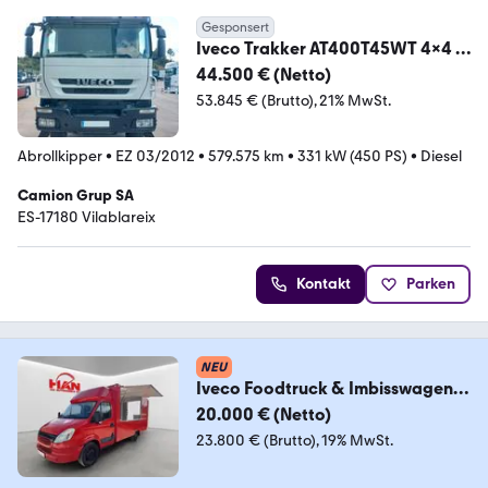
Gesponsert
Iveco Trakker AT400T45WT 4x4 +
SEMI
44.500 € (Netto)
53.845 € (Brutto)
21% MwSt.
Abrollkipper
•
EZ 03/2012
•
579.575 km
•
331 kW (450 PS)
•
Diesel
Camion Grup SA
ES-17180 Vilablareix
Kontakt
Parken
NEU
Iveco Foodtruck & Imbisswagen &
Verkaufswagen
20.000 € (Netto)
23.800 € (Brutto)
19% MwSt.