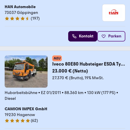
HAN Automobile
73037 Göppingen
(
197
)
4.7 Sterne
Kontakt
Parken
NEU
Iveco 80E80 Hubsteiger ESDA Typ
TG 1800
23.000 € (Netto)
27.370 € (Brutto)
19% MwSt.
Hubarbeitsbühne
•
EZ 01/2011
•
88.360 km
•
130 kW (177 PS)
•
Diesel
CAMION IMPEX GmbH
19230 Hagenow
(
62
)
5 Sterne