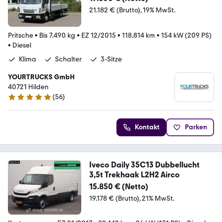
21.182 € (Brutto)
19% MwSt.
Pritsche
•
Bis 7.490 kg
•
EZ 12/2015
•
118.814 km
•
154 kW (209 PS)
•
Diesel
Klima
Schalter
3-Sitze
YOURTRUCKS GmbH
40721 Hilden
(
56
)
5 Sterne
Kontakt
Parken
Iveco Daily 35C13 Dubbellucht
3,5t Trekhaak L2H2 Airco
15.850 € (Netto)
19.178 € (Brutto)
21% MwSt.