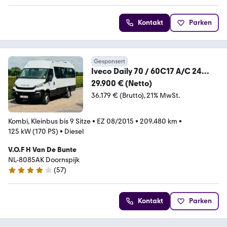
Kontakt
Parken
Gesponsert
Iveco Daily 70 / 60C17 A/C 24
PERSOONS EURO 6
29.900 € (Netto)
36.179 € (Brutto)
21% MwSt.
Kombi, Kleinbus bis 9 Sitze
•
EZ 08/2015
•
209.480 km
•
125 kW (170 PS)
•
Diesel
V.O.F H Van De Bunte
NL-8085AK Doornspijk
(
57
)
4 Sterne
Kontakt
Parken