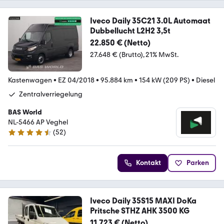
Iveco Daily 35C21 3.0L Automaat
Dubbellucht L2H2 3,5t
22.850 € (Netto)
27.648 € (Brutto)
21% MwSt.
Kastenwagen
•
EZ 04/2018
•
95.884 km
•
154 kW (209 PS)
•
Diesel
Zentralverriegelung
BAS World
NL-5466 AP Veghel
(
52
)
4.7 Sterne
Kontakt
Parken
Iveco Daily 35S15 MAXI DoKa
Pritsche STHZ AHK 3500 KG
11.723 € (Netto)