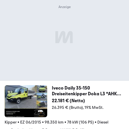
Iveco Daily 35-150
Dreiseitenkipper Doka L3 *AHK
3,5*
22.181 € (Netto)
26.395 € (Brutto)
19% MwSt.
Kipper
•
EZ 06/2015
•
98.350 km
•
78 kW (106 PS)
•
Diesel