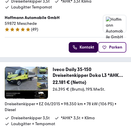
Dreiseitenkipper 3,5t
*AHK* 3,5t Klima
Laubgitter Tempomat
Hoffmann Automobile GmbH
59872 Meschede
(
49
)
4.9 Sterne
Kontakt
Parken
Iveco Daily 35-150
Dreiseitenkipper Doka L3 *AHK
3,5T*
22.181 € (Netto)
26.395 € (Brutto)
19% MwSt.
Dreiseitenkipper
•
EZ 06/2015
•
98.350 km
•
78 kW (106 PS)
•
Diesel
Dreiseitenkipper 3,5t
*AHK* 3,5t + Klima
Laubgitter + Tempomat