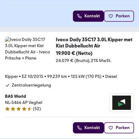
Kontakt
Parken
Iveco Daily 35C17 3.0L Kipper met
Kist Dubbellucht Air
19.900 € (Netto)
24.079 € (Brutto)
21% MwSt.
Kipper
•
EZ 10/2015
•
99.239 km
•
125 kW (170 PS)
•
Diesel
Zentralverriegelung
BAS World
NL-5466 AP Veghel
(
52
)
4.7 Sterne
Kontakt
Parken