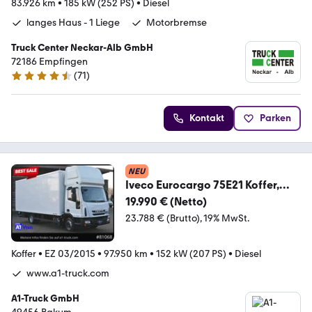
83.926 km
•
185 kW (252 PS)
•
Diesel
langes Haus - 1 Liege
Motorbremse
Truck Center Neckar-Alb GmbH
72186 Empfingen
(
71
)
4.7 Sterne
Kontakt
Parken
NEU
Iveco Eurocargo 75E21 Koffer,
Topsleeper, Luftfederung
19.990 € (Netto)
23.788 € (Brutto)
19% MwSt.
Koffer
•
EZ 03/2015
•
97.950 km
•
152 kW (207 PS)
•
Diesel
www.a1-truck.com
A1-Truck GmbH