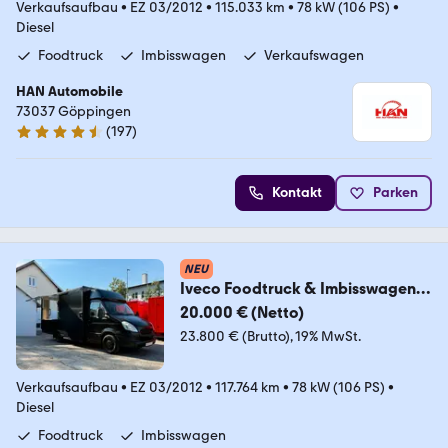
Verkaufsaufbau
•
EZ 03/2012
•
115.033 km
•
78 kW (106 PS)
•
Diesel
Foodtruck
Imbisswagen
Verkaufswagen
HAN Automobile
73037 Göppingen
(
197
)
4.7 Sterne
Kontakt
Parken
NEU
Iveco Foodtruck & Imbisswagen &
Verkaufswagen
20.000 € (Netto)
23.800 € (Brutto)
19% MwSt.
Verkaufsaufbau
•
EZ 03/2012
•
117.764 km
•
78 kW (106 PS)
•
Diesel
Foodtruck
Imbisswagen