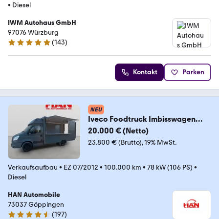
•
Diesel
IWM Autohaus GmbH
97076 Würzburg
(
143
)
4.8 Sterne
Kontakt
Parken
NEU
Iveco Foodtruck Imbisswagen
Verkaufswagen
20.000 € (Netto)
23.800 € (Brutto)
19% MwSt.
Verkaufsaufbau
•
EZ 07/2012
•
100.000 km
•
78 kW (106 PS)
•
Diesel
HAN Automobile
73037 Göppingen
(
197
)
4.7 Sterne