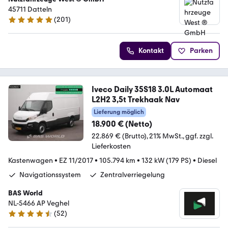
45711 Datteln
(
201
)
4.9 Sterne
Kontakt
Parken
Iveco Daily 35S18 3.0L Automaat
L2H2 3,5t Trekhaak Nav
Lieferung möglich
18.900 € (Netto)
22.869 € (Brutto)
21% MwSt.
ggf. zzgl.
Lieferkosten
Kastenwagen
•
EZ 11/2017
•
105.794 km
•
132 kW (179 PS)
•
Diesel
Navigationssystem
Zentralverriegelung
BAS World
NL-5466 AP Veghel
(
52
)
4.7 Sterne