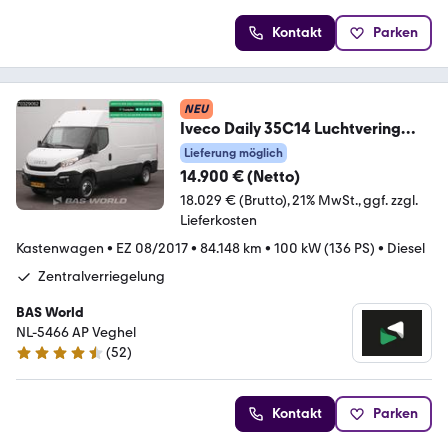
Kontakt
Parken
NEU
Iveco Daily 35C14 Luchtvering
Euro6 Trekhaak Dubbelluc
Lieferung möglich
14.900 € (Netto)
18.029 € (Brutto)
21% MwSt.
ggf. zzgl.
Lieferkosten
Kastenwagen
•
EZ 08/2017
•
84.148 km
•
100 kW (136 PS)
•
Diesel
Zentralverriegelung
BAS World
NL-5466 AP Veghel
(
52
)
4.7 Sterne
Kontakt
Parken