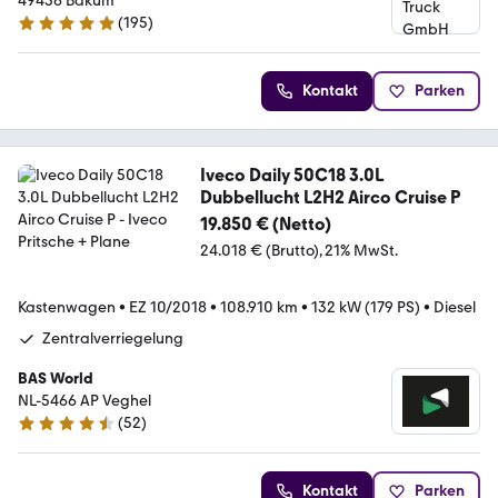
49456 Bakum
(
195
)
4.8 Sterne
Kontakt
Parken
Iveco Daily 50C18 3.0L
Dubbellucht L2H2 Airco Cruise P
19.850 € (Netto)
24.018 € (Brutto)
21% MwSt.
Kastenwagen
•
EZ 10/2018
•
108.910 km
•
132 kW (179 PS)
•
Diesel
Zentralverriegelung
BAS World
NL-5466 AP Veghel
(
52
)
4.7 Sterne
Kontakt
Parken