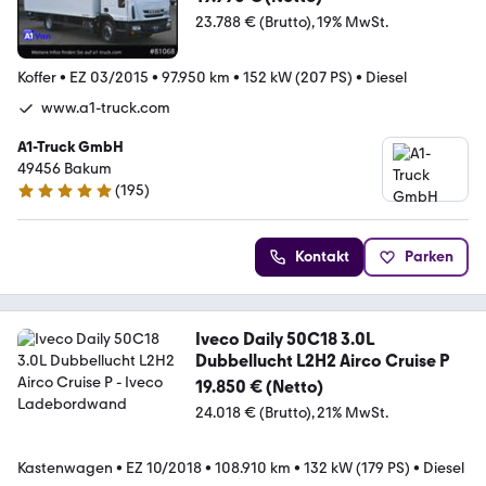
23.788 € (Brutto)
19% MwSt.
Koffer
•
EZ 03/2015
•
97.950 km
•
152 kW (207 PS)
•
Diesel
www.a1-truck.com
A1-Truck GmbH
49456 Bakum
(
195
)
4.8 Sterne
Kontakt
Parken
Iveco Daily 50C18 3.0L
Dubbellucht L2H2 Airco Cruise P
19.850 € (Netto)
24.018 € (Brutto)
21% MwSt.
Kastenwagen
•
EZ 10/2018
•
108.910 km
•
132 kW (179 PS)
•
Diesel