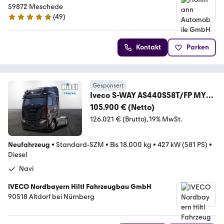
59872 Meschede
(
49
)
4.9 Sterne
Kontakt
Parken
Gesponsert
Iveco S-WAY AS440S58T/FP MY24
Vollluftgefedert
105.900 € (Netto)
126.021 € (Brutto)
19% MwSt.
Neufahrzeug
•
Standard-SZM
•
Bis 18.000 kg
•
427 kW (581 PS)
•
Diesel
Navi
IVECO Nordbayern Hiltl Fahrzeugbau GmbH
90518 Altdorf bei Nürnberg