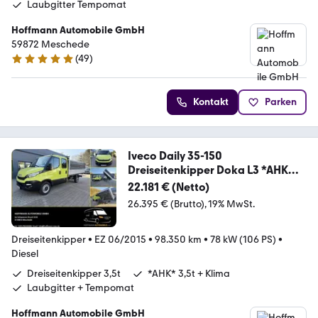
Laubgitter Tempomat
Hoffmann Automobile GmbH
59872 Meschede
(
49
)
4.9 Sterne
Kontakt
Parken
Iveco Daily 35-150
Dreiseitenkipper Doka L3 *AHK
3,5T*
22.181 € (Netto)
26.395 € (Brutto)
19% MwSt.
Dreiseitenkipper
•
EZ 06/2015
•
98.350 km
•
78 kW (106 PS)
•
Diesel
Dreiseitenkipper 3,5t
*AHK* 3,5t + Klima
Laubgitter + Tempomat
Hoffmann Automobile GmbH