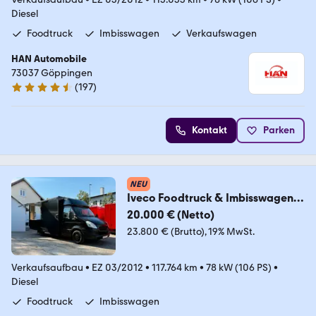
Diesel
Foodtruck
Imbisswagen
Verkaufswagen
HAN Automobile
73037 Göppingen
(
197
)
4.7 Sterne
Kontakt
Parken
NEU
Iveco Foodtruck & Imbisswagen &
Verkaufswagen
20.000 € (Netto)
23.800 € (Brutto)
19% MwSt.
Verkaufsaufbau
•
EZ 03/2012
•
117.764 km
•
78 kW (106 PS)
•
Diesel
Foodtruck
Imbisswagen