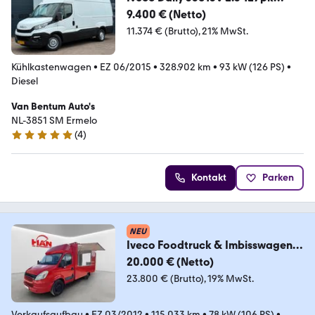
Autom. Kühlkasten L3H2 TR
9.400 € (Netto)
11.374 € (Brutto)
21% MwSt.
Kühlkastenwagen
•
EZ 06/2015
•
328.902 km
•
93 kW (126 PS)
•
Diesel
Van Bentum Auto's
NL-3851 SM Ermelo
(
4
)
5 Sterne
Kontakt
Parken
NEU
Iveco Foodtruck & Imbisswagen &
Verkaufswagen
20.000 € (Netto)
23.800 € (Brutto)
19% MwSt.
Verkaufsaufbau
•
EZ 03/2012
•
115.033 km
•
78 kW (106 PS)
•