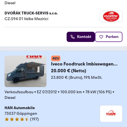
Diesel
DVOŘÁK TRUCK-SERVIS s.r.o.
CZ-594 01 Velke Mezirici
Kontakt
Parken
NEU
Iveco Foodtruck Imbisswagen
Verkaufswagen
20.000 € (Netto)
23.800 € (Brutto)
19% MwSt.
Verkaufsaufbau
•
EZ 07/2012
•
100.000 km
•
78 kW (106 PS)
•
Diesel
HAN Automobile
73037 Göppingen
(
197
)
4.7 Sterne