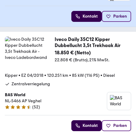
4.3 Sterne
Kontakt
Parken
Iveco Daily 35C12 Kipper
Dubbellucht 3,5t Trekhaak Air
18.850 € (Netto)
22.808 € (Brutto)
21% MwSt.
Kipper
•
EZ 04/2018
•
120.251 km
•
85 kW (116 PS)
•
Diesel
Zentralverriegelung
BAS World
NL-5466 AP Veghel
(
52
)
4.7 Sterne
Kontakt
Parken