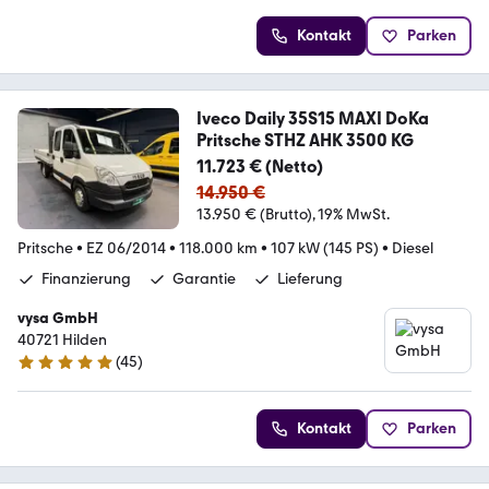
Kontakt
Parken
Iveco Daily 35S15 MAXI DoKa
Pritsche STHZ AHK 3500 KG
11.723 € (Netto)
14.950 €
13.950 € (Brutto)
19% MwSt.
Pritsche
•
EZ 06/2014
•
118.000 km
•
107 kW (145 PS)
•
Diesel
Finanzierung
Garantie
Lieferung
vysa GmbH
40721 Hilden
(
45
)
4.9 Sterne
Kontakt
Parken