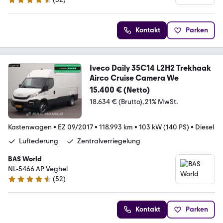
4.7 Sterne
Kontakt
Parken
Iveco Daily 35C14 L2H2 Trekhaak
Airco Cruise Camera We
15.400 € (Netto)
18.634 € (Brutto)
21% MwSt.
Kastenwagen
•
EZ 09/2017
•
118.993 km
•
103 kW (140 PS)
•
Diesel
Luftederung
Zentralverriegelung
BAS World
NL-5466 AP Veghel
(
52
)
4.7 Sterne
Kontakt
Parken