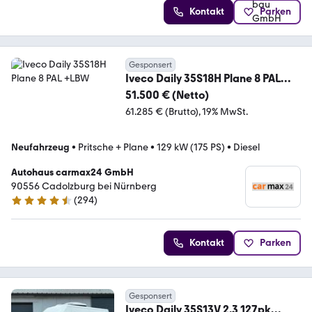
Kontakt
Parken
Gesponsert
Iveco Daily 35S18H Plane 8 PAL
+LBW
51.500 € (Netto)
61.285 € (Brutto)
19% MwSt.
Neufahrzeug
•
Pritsche + Plane
•
129 kW (175 PS)
•
Diesel
Autohaus carmax24 GmbH
90556 Cadolzburg bei Nürnberg
(
294
)
4.7 Sterne
Kontakt
Parken
Gesponsert
Iveco Daily 35S13V 2.3 127pk