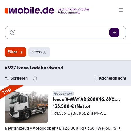
Filter
Iveco
6.927 Iveco Ladebordwand
Sortieren
Kachelansicht
Top
Gesponsert
Iveco X-WAY AD 280X46, 6X2,
LENK/LIFT, TNH 20T,SOFORT!
133.500 € (Netto)
161.535 € (Brutto)
21% MwSt.
Neufahrzeug
•
Abrollkipper
•
Bis 26.000 kg
•
338 kW (460 PS)
•