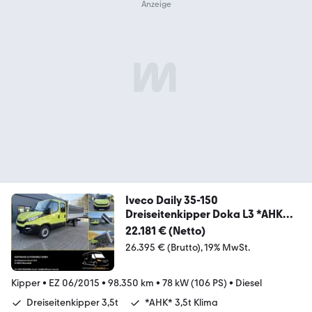
Iveco Daily 35-150
Dreiseitenkipper Doka L3 *AHK
3,5*
22.181 € (Netto)
26.395 € (Brutto)
19% MwSt.
Kipper
•
EZ 06/2015
•
98.350 km
•
78 kW (106 PS)
•
Diesel
Dreiseitenkipper 3,5t
*AHK* 3,5t Klima