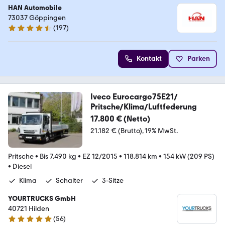
HAN Automobile
73037 Göppingen
(
197
)
4.7 Sterne
Kontakt
Parken
Iveco Eurocargo75E21/
Pritsche/Klima/Luftfederung
17.800 € (Netto)
21.182 € (Brutto)
19% MwSt.
Pritsche
•
Bis 7.490 kg
•
EZ 12/2015
•
118.814 km
•
154 kW (209 PS)
•
Diesel
Klima
Schalter
3-Sitze
YOURTRUCKS GmbH
40721 Hilden
(
56
)
5 Sterne