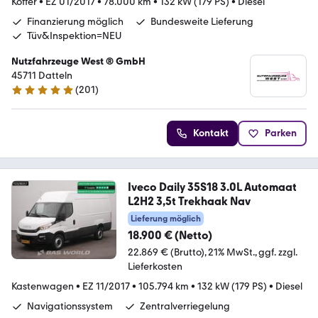
Koffer
•
EZ 01/2017
•
78.000 km
•
132 kW (179 PS)
•
Diesel
Finanzierung möglich
Bundesweite Lieferung
Tüv&Inspektion=NEU
Nutzfahrzeuge West ® GmbH
45711 Datteln
(
201
)
4.9 Sterne
Kontakt
Parken
Iveco Daily 35S18 3.0L Automaat
L2H2 3,5t Trekhaak Nav
Lieferung möglich
18.900 € (Netto)
22.869 € (Brutto)
21% MwSt.
ggf. zzgl.
Lieferkosten
Kastenwagen
•
EZ 11/2017
•
105.794 km
•
132 kW (179 PS)
•
Diesel
Navigationssystem
Zentralverriegelung