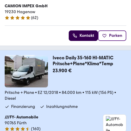
CAMION IMPEX GmbH
19230 Hagenow
(
62
)
5 Sterne
Kontakt
Parken
Iveco Daily 35-160 HI-MATIC
Pritsche+Plane*Klima*Temp
23.900 €
Pritsche + Plane
•
EZ 12/2018
•
84.000 km
•
115 kW (156 PS)
•
Diesel
Finanzierung
Inzahlungnahme
///FY- Automobile
90765 Fürth
(
160
)