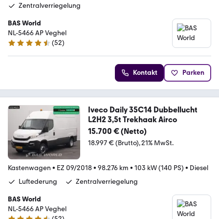
Zentralverriegelung
BAS World
NL-5466 AP Veghel
(
52
)
4.7 Sterne
Kontakt
Parken
Iveco Daily 35C14 Dubbellucht
L2H2 3,5t Trekhaak Airco
15.700 € (Netto)
18.997 € (Brutto)
21% MwSt.
Kastenwagen
•
EZ 09/2018
•
98.276 km
•
103 kW (140 PS)
•
Diesel
Luftederung
Zentralverriegelung
BAS World
NL-5466 AP Veghel
(
52
)