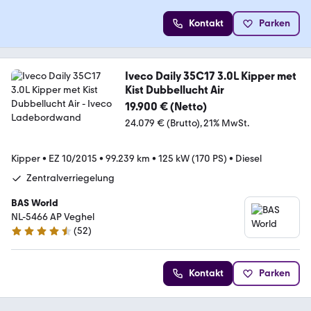
Kontakt
Parken
Iveco Daily 35C17 3.0L Kipper met
Kist Dubbellucht Air
19.900 € (Netto)
24.079 € (Brutto)
21% MwSt.
Kipper
•
EZ 10/2015
•
99.239 km
•
125 kW (170 PS)
•
Diesel
Zentralverriegelung
BAS World
NL-5466 AP Veghel
(
52
)
4.7 Sterne
Kontakt
Parken