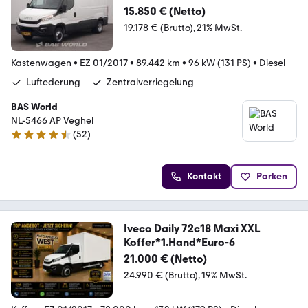
15.850 € (Netto)
19.178 € (Brutto)
21% MwSt.
Kastenwagen
•
EZ 01/2017
•
89.442 km
•
96 kW (131 PS)
•
Diesel
Luftederung
Zentralverriegelung
BAS World
NL-5466 AP Veghel
(
52
)
4.7 Sterne
Kontakt
Parken
Iveco Daily 72c18 Maxi XXL
Koffer*1.Hand*Euro-6
21.000 € (Netto)
24.990 € (Brutto)
19% MwSt.