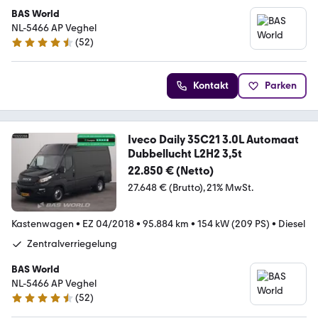
BAS World
NL-5466 AP Veghel
(
52
)
4.7 Sterne
Kontakt
Parken
Iveco Daily 35C21 3.0L Automaat
Dubbellucht L2H2 3,5t
22.850 € (Netto)
27.648 € (Brutto)
21% MwSt.
Kastenwagen
•
EZ 04/2018
•
95.884 km
•
154 kW (209 PS)
•
Diesel
Zentralverriegelung
BAS World
NL-5466 AP Veghel
(
52
)
4.7 Sterne