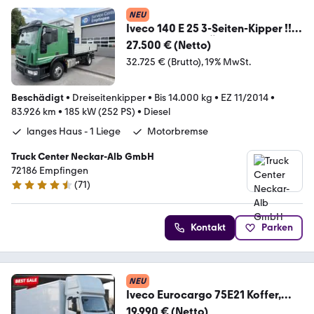
NEU
Iveco 140 E 25 3-Seiten-Kipper !!
defekt !! Klima TÜV
27.500 € (Netto)
32.725 € (Brutto)
19% MwSt.
Beschädigt
•
Dreiseitenkipper
•
Bis 14.000 kg
•
EZ 11/2014
•
83.926 km
•
185 kW (252 PS)
•
Diesel
langes Haus - 1 Liege
Motorbremse
Truck Center Neckar-Alb GmbH
72186 Empfingen
(
71
)
4.7 Sterne
Kontakt
Parken
NEU
Iveco Eurocargo 75E21 Koffer,
Topsleeper, Luftfederung
19.990 € (Netto)