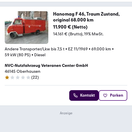
Hanomag F 46, Traum Zustand,
original 68.000 km
11.900 € (Netto)
14.161 € (Brutto)
19% MwSt.
Andere Transporter/Lkw bis 7,5 t
•
EZ 11/1969
•
69.000 km
•
59 kW (80 PS)
•
Diesel
NVC-Nutzfahrzeug Veteranen Center GmbH
46145 Oberhausen
(
22
)
1 Stern
Kontakt
Parken