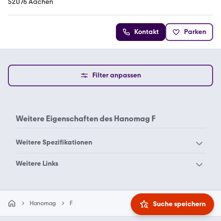
52076 Aachen
Kontakt
Parken
Filter anpassen
Weitere Eigenschaften des
Hanomag F
Weitere Spezifikationen
Hanomag 22c
Hanomag 55d
Weitere Links
Hanomag 70e
Hanomag F
1300 kg Pkw-Anhänger
gebraucht
Hanomag R
gebraucht Auflieger
gebraucht Dumper
Suche speichern
Hanomag
F
gebraucht Greifer
Hanomag Radlader