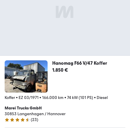
Hanomag F66 V/47 Koffer
1.850 €
Koffer
•
EZ 03/1971
•
166.000 km
•
74 kW (101 PS)
•
Diesel
Marei Trucks GmbH
30853 Langenhagen / Hannover
(
23
)
4.7 Sterne