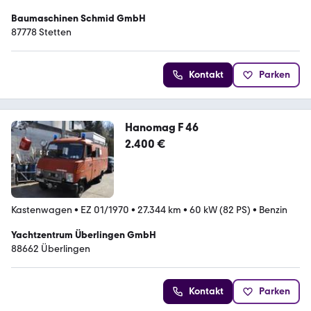
Baumaschinen Schmid GmbH
87778 Stetten
Kontakt
Parken
Hanomag F 46
2.400 €
Kastenwagen
•
EZ 01/1970
•
27.344 km
•
60 kW (82 PS)
•
Benzin
Yachtzentrum Überlingen GmbH
88662 Überlingen
Kontakt
Parken