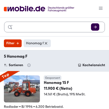
Filter
Hanomag f
5 Hanomag F
Sortieren
Kachelansicht
Top
Gesponsert
Hanomag 15 F
11.900 € (Netto)
14.161 € (Brutto)
19% MwSt.
Radlader
•
BJ 1996
•
6.300 Betriebsstd.