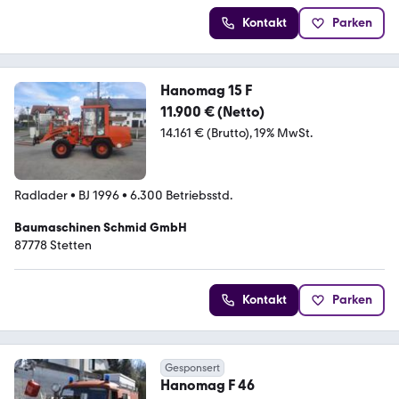
Kontakt
Parken
Hanomag 15 F
11.900 € (Netto)
14.161 € (Brutto)
19% MwSt.
Radlader
•
BJ 1996
•
6.300 Betriebsstd.
Baumaschinen Schmid GmbH
87778 Stetten
Kontakt
Parken
Gesponsert
Hanomag F 46