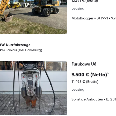
12.971 € (Brutto)
Leasing
Mobilbagger
•
BJ 1991
•
9.7
W-Nutzfahrzeuge
493 Talkau (bei Hamburg)
Furukawa U6
¹
9.500 € (Netto)
11.495 € (Brutto)
Leasing
Sonstige Anbauten
•
BJ 20