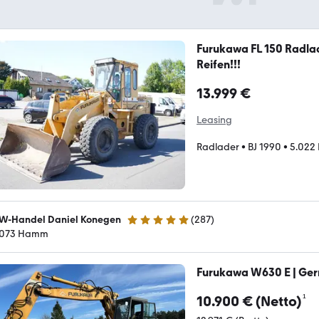
Furukawa FL 150 Radla
Reifen!!!
13.999 €
Leasing
Radlader
•
BJ 1990
•
5.022 
W-Handel Daniel Konegen
(
287
)
4.9 Sterne
073 Hamm
Furukawa W630 E | Ge
¹
10.900 € (Netto)