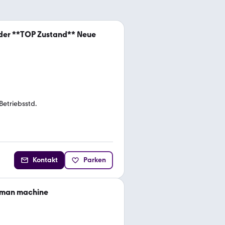
der **TOP Zustand** Neue
Betriebsstd.
Kontakt
Parken
rman machine