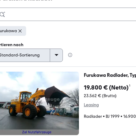
urukawa
rtieren nach
Furukawa Radlader, Typ:
¹
19.800 € (Netto)
23.562 € (Brutto)
Leasing
Radlader
•
BJ 1999
•
16.900