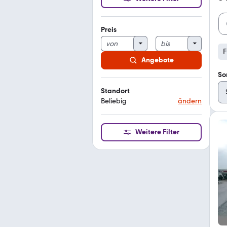
Preis
F
Angebote
So
Standort
Beliebig
ändern
Weitere Filter