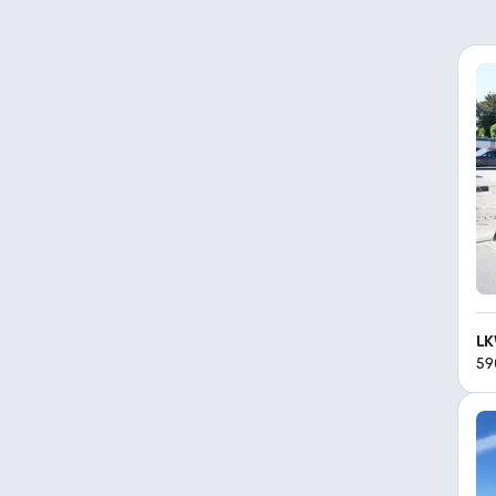
LK
59