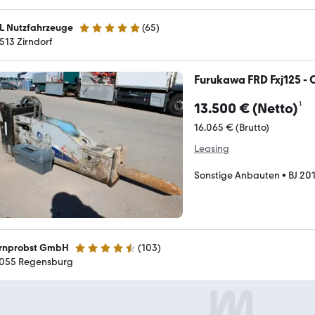
L Nutzfahrzeuge
(
65
)
5 Sterne
513 Zirndorf
Furukawa FRD Fxj125 - O
¹
13.500 € (Netto)
16.065 € (Brutto)
Leasing
Sonstige Anbauten
•
BJ 20
rnprobst GmbH
(
103
)
4.7 Sterne
055 Regensburg