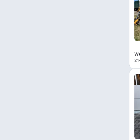
WA
21