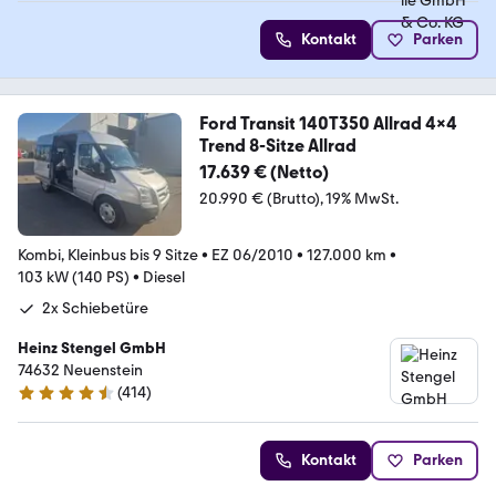
Kontakt
Parken
Ford Transit 140T350 Allrad 4x4
Trend 8-Sitze Allrad
17.639 € (Netto)
20.990 € (Brutto)
19% MwSt.
Kombi, Kleinbus bis 9 Sitze
•
EZ 06/2010
•
127.000 km
•
103 kW (140 PS)
•
Diesel
2x Schiebetüre
Heinz Stengel GmbH
74632 Neuenstein
(
414
)
4.7 Sterne
Kontakt
Parken