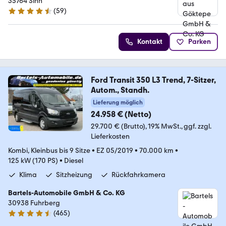
35764 Sinn
(
59
)
4.3 Sterne
Kontakt
Parken
Ford Transit 350 L3 Trend, 7-Sitzer,
Autom., Standh.
Lieferung möglich
24.958 € (Netto)
29.700 € (Brutto)
19% MwSt.
ggf. zzgl.
Lieferkosten
Kombi, Kleinbus bis 9 Sitze
•
EZ 05/2019
•
70.000 km
•
125 kW (170 PS)
•
Diesel
Klima
Sitzheizung
Rückfahrkamera
Bartels-Automobile GmbH & Co. KG
30938 Fuhrberg
(
465
)
4.6 Sterne