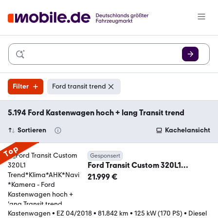
Filter
Ford transit trend
5.194 Ford Kastenwagen hoch + lang Transit trend
Sortieren
Kachelansicht
Top
Gesponsert
Ford Transit Custom 320L1
Trend*Klima*AHK*Navi*Kamera
21.999 €
Kastenwagen
•
EZ 04/2018
•
81.842 km
•
125 kW (170 PS)
•
Diesel