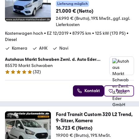
Lieferung möglich
21.000 € (Netto)
24.990 € (Brutto)
19% MwSt.
ggf. zzgl.
Lieferkosten
Kastenwagen hoch
•
EZ 12/2019
•
87.975 km
•
125 kW (170 PS)
•
Diesel
Kamera
AHK
Navi
Autohaus Markt Schwaben Zwnl. d. Auto Eder
GmbH
85570 Markt Schwaben
(
32
)
5 Sterne
Kontakt
Parken
Ford Transit Custom 320 L2 Trend,
9-Sitzer, Kamera
16.723 € (Netto)
19.900 € (Brutto)
19% MwSt.