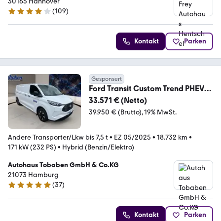
30165 Hannover
(
109
)
4.2 Sterne
Kontakt
Parken
Gesponsert
Ford Transit Custom Trend PHEV
320 L2 Kasten
33.571 € (Netto)
39.950 € (Brutto)
19% MwSt.
Andere Transporter/Lkw bis 7,5 t
•
EZ 05/2025
•
18.732 km
•
171 kW (232 PS)
•
Hybrid (Benzin/Elektro)
Autohaus Tobaben GmbH & Co.KG
21073 Hamburg
(
37
)
4.9 Sterne
Kontakt
Parken