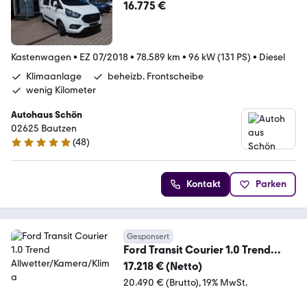
16.775 €
Kastenwagen
•
EZ 07/2018
•
78.589 km
•
96 kW (131 PS)
•
Diesel
Klimaanlage
beheizb. Frontscheibe
wenig Kilometer
Autohaus Schön
02625 Bautzen
(
48
)
4.9 Sterne
Kontakt
Parken
Gesponsert
Ford Transit Courier 1.0 Trend
Allwetter/Kamera/Klima
17.218 € (Netto)
20.490 € (Brutto)
19% MwSt.