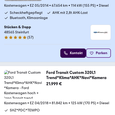
Kastenwagen
•
EZ 05/2014
•
67.654 km
•
114 kW (155 PS)
•
Diesel
Scheckheftgepflegt
AHK mit 2,8t AHK-Last
Bluetooth, Klimaanlage
Stücken & Dopp
48565 Steinfurt
(
57
)
5 Sterne
Kontakt
Parken
Ford Transit Custom 320L1
Trend*Klima*AHK*Navi*Kamera
21.999 €
Kastenwagen
•
EZ 04/2018
•
81.842 km
•
125 kW (170 PS)
•
Diesel
SHZ*PDC*TEMPO