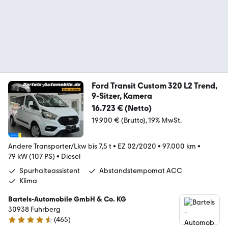
Ford Transit Custom 320 L2 Trend,
9-Sitzer, Kamera
16.723 € (Netto)
19.900 € (Brutto)
19% MwSt.
Andere Transporter/Lkw bis 7,5 t
•
EZ 02/2020
•
97.000 km
•
79 kW (107 PS)
•
Diesel
Spurhalteassistent
Abstandstempomat ACC
Klima
Bartels-Automobile GmbH & Co. KG
30938 Fuhrberg
(
465
)
4.6 Sterne