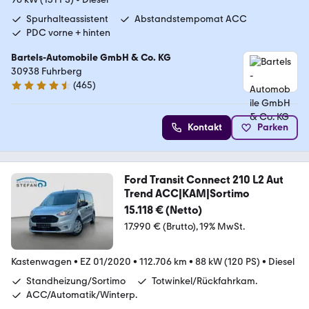
Spurhalteassistent
Abstandstempomat ACC
PDC vorne + hinten
Bartels-Automobile GmbH & Co. KG
30938 Fuhrberg
(
465
)
4.6 Sterne
Kontakt
Parken
Ford Transit Connect 210 L2 Aut
Trend ACC|KAM|Sortimo
15.118 € (Netto)
17.990 € (Brutto)
19% MwSt.
Kastenwagen
•
EZ 01/2020
•
112.706 km
•
88 kW (120 PS)
•
Diesel
Standheizung/Sortimo
Totwinkel/Rückfahrkam.
ACC/Automatik/Winterp.