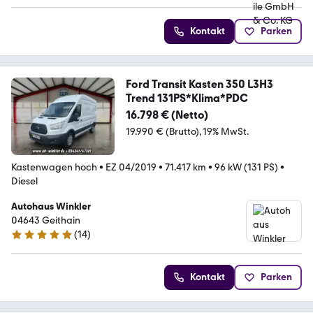
Kontakt
Parken
Ford Transit Kasten 350 L3H3
Trend 131PS*Klima*PDC
16.798 € (Netto)
19.990 € (Brutto)
19% MwSt.
Kastenwagen hoch
•
EZ 04/2019
•
71.417 km
•
96 kW (131 PS)
•
Diesel
Autohaus Winkler
04643 Geithain
(
14
)
5 Sterne
Kontakt
Parken