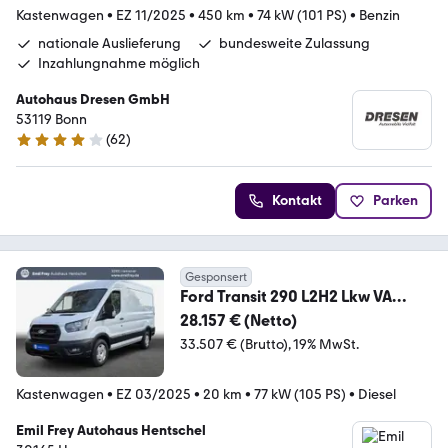
Kastenwagen
•
EZ 11/2025
•
450 km
•
74 kW (101 PS)
•
Benzin
nationale Auslieferung
bundesweite Zulassung
Inzahlungnahme möglich
Autohaus Dresen GmbH
53119 Bonn
(
62
)
4.2 Sterne
Kontakt
Parken
Gesponsert
Ford Transit 290 L2H2 Lkw VA
Trend 77 kW, 4-türig (Di
28.157 € (Netto)
33.507 € (Brutto)
19% MwSt.
Kastenwagen
•
EZ 03/2025
•
20 km
•
77 kW (105 PS)
•
Diesel
Emil Frey Autohaus Hentschel