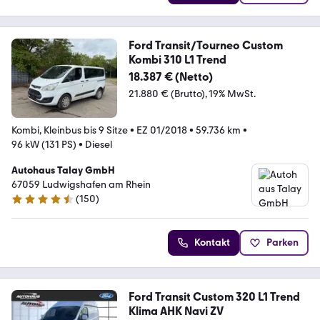
Ford Transit/Tourneo Custom
Kombi 310 L1 Trend
18.387 € (Netto)
21.880 € (Brutto)
19% MwSt.
Kombi, Kleinbus bis 9 Sitze
•
EZ 01/2018
•
59.736 km
•
96 kW (131 PS)
•
Diesel
Autohaus Talay GmbH
67059 Ludwigshafen am Rhein
(
150
)
4.6 Sterne
Kontakt
Parken
Ford Transit Custom 320 L1 Trend
Klima AHK Navi ZV