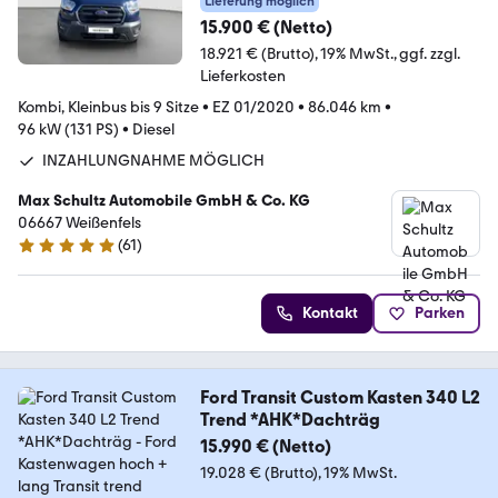
Lieferung möglich
15.900 € (Netto)
18.921 € (Brutto)
19% MwSt.
ggf. zzgl.
Lieferkosten
Kombi, Kleinbus bis 9 Sitze
•
EZ 01/2020
•
86.046 km
•
96 kW (131 PS)
•
Diesel
INZAHLUNGNAHME MÖGLICH
Max Schultz Automobile GmbH & Co. KG
06667 Weißenfels
(
61
)
4.8 Sterne
Kontakt
Parken
Ford Transit Custom Kasten 340 L2
Trend *AHK*Dachträg
15.990 € (Netto)
19.028 € (Brutto)
19% MwSt.