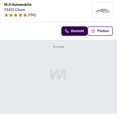
M.S-Automobile
93413 Cham
(
130
)
4.9 Sterne
Kontakt
Parken