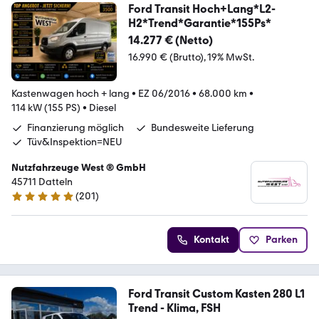
Ford Transit Hoch+Lang*L2-
H2*Trend*Garantie*155Ps*
14.277 € (Netto)
16.990 € (Brutto)
19% MwSt.
Kastenwagen hoch + lang
•
EZ 06/2016
•
68.000 km
•
114 kW (155 PS)
•
Diesel
Finanzierung möglich
Bundesweite Lieferung
Tüv&Inspektion=NEU
Nutzfahrzeuge West ® GmbH
45711 Datteln
(
201
)
4.9 Sterne
Kontakt
Parken
Ford Transit Custom Kasten 280 L1
Trend - Klima, FSH