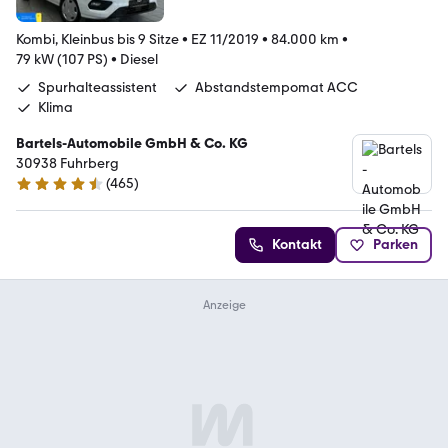
Kombi, Kleinbus bis 9 Sitze
•
EZ 11/2019
•
84.000 km
•
79 kW (107 PS)
•
Diesel
Spurhalteassistent
Abstandstempomat ACC
Klima
Bartels-Automobile GmbH & Co. KG
30938 Fuhrberg
(
465
)
4.6 Sterne
Kontakt
Parken