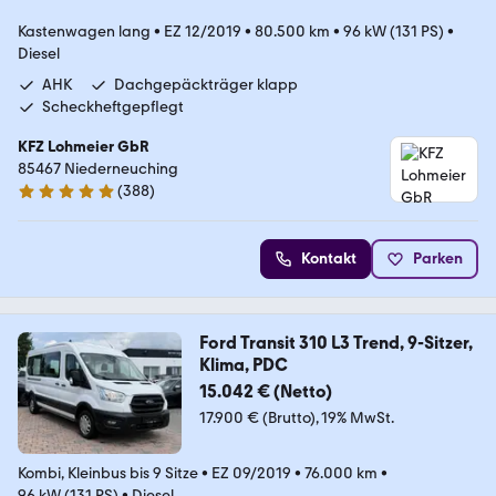
Kastenwagen lang
•
EZ 12/2019
•
80.500 km
•
96 kW (131 PS)
•
Diesel
AHK
Dachgepäckträger klapp
Scheckheftgepflegt
KFZ Lohmeier GbR
85467 Niederneuching
(
388
)
5 Sterne
Kontakt
Parken
Ford Transit 310 L3 Trend, 9-Sitzer,
Klima, PDC
15.042 € (Netto)
17.900 € (Brutto)
19% MwSt.
Kombi, Kleinbus bis 9 Sitze
•
EZ 09/2019
•
76.000 km
•
96 kW (131 PS)
•
Diesel