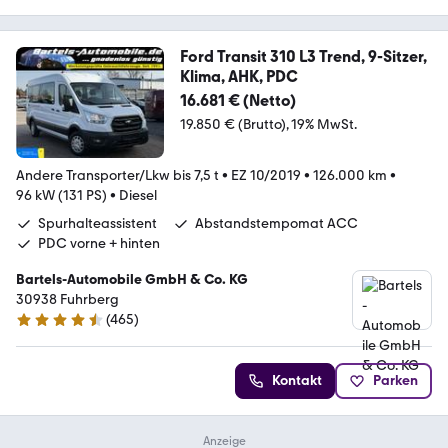
Ford Transit 310 L3 Trend, 9-Sitzer,
Klima, AHK, PDC
16.681 € (Netto)
19.850 € (Brutto)
19% MwSt.
Andere Transporter/Lkw bis 7,5 t
•
EZ 10/2019
•
126.000 km
•
96 kW (131 PS)
•
Diesel
Spurhalteassistent
Abstandstempomat ACC
PDC vorne + hinten
Bartels-Automobile GmbH & Co. KG
30938 Fuhrberg
(
465
)
4.6 Sterne
Kontakt
Parken