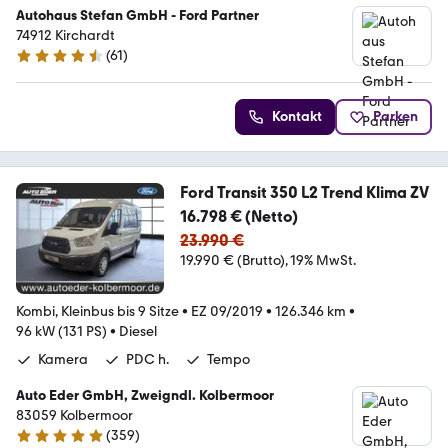
Autohaus Stefan GmbH - Ford Partner
74912 Kirchardt
(
61
)
4.7 Sterne
Kontakt
Parken
Ford Transit 350 L2 Trend Klima ZV
16.798 € (Netto)
23.990 €
19.990 € (Brutto)
19% MwSt.
Kombi, Kleinbus bis 9 Sitze
•
EZ 09/2019
•
126.346 km
•
96 kW (131 PS)
•
Diesel
Kamera
PDC h.
Tempo
Auto Eder GmbH, Zweigndl. Kolbermoor
83059 Kolbermoor
(
359
)
4.8 Sterne