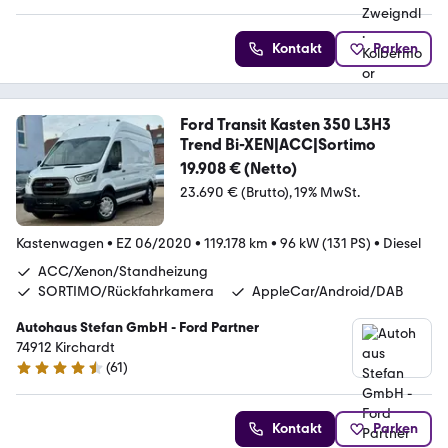
Kontakt
Parken
Ford Transit Kasten 350 L3H3
Trend Bi-XEN|ACC|Sortimo
19.908 € (Netto)
23.690 € (Brutto)
19% MwSt.
Kastenwagen
•
EZ 06/2020
•
119.178 km
•
96 kW (131 PS)
•
Diesel
ACC/Xenon/Standheizung
SORTIMO/Rückfahrkamera
AppleCar/Android/DAB
Autohaus Stefan GmbH - Ford Partner
74912 Kirchardt
(
61
)
4.7 Sterne
Kontakt
Parken