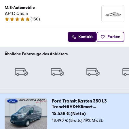
M.S-Automobile
93413 Cham
(
130
)
4.9 Sterne
Kontakt
Parken
Ähnliche Fahrzeuge des Anbieters
Ford Transit Kasten 350 L3
Trend+AHK+Klima+...
15.538 € (Netto)
18.490 € (Brutto)
19% MwSt.