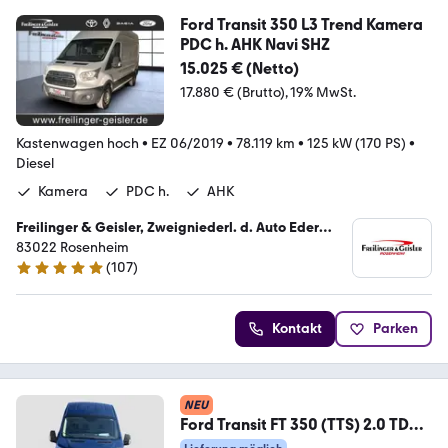
Ford Transit 350 L3 Trend Kamera
PDC h. AHK Navi SHZ
15.025 € (Netto)
17.880 € (Brutto)
19% MwSt.
Kastenwagen hoch
•
EZ 06/2019
•
78.119 km
•
125 kW (170 PS)
•
Diesel
Kamera
PDC h.
AHK
Freilinger & Geisler, Zweigniederl. d. Auto Eder
GmbH
83022 Rosenheim
(
107
)
5 Sterne
Kontakt
Parken
NEU
Ford Transit FT 350 (TTS) 2.0 TDCi
DPF 350 L2 Trend F