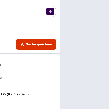
Suche speichern
m
ng
1 kW (83 PS)
•
Benzin