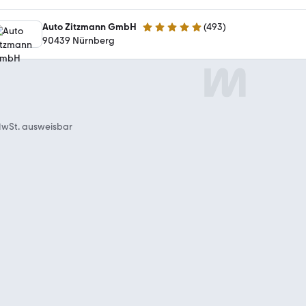
Auto Zitzmann GmbH
(
493
)
4.9 Sterne
90439 Nürnberg
wSt. ausweisbar