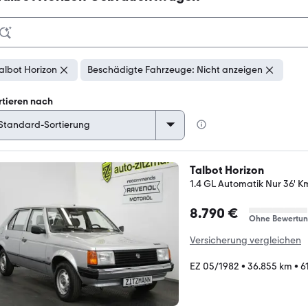
albot Horizon
Beschädigte Fahrzeuge: Nicht anzeigen
rtieren nach
Talbot Horizon
1.4 GL Automatik Nur 36' K
8.790 €
Ohne Bewertu
Versicherung vergleichen
EZ 05/1982
•
36.855 km
•
6