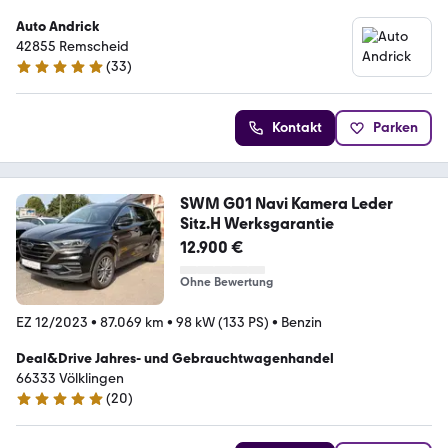
Auto Andrick
42855 Remscheid
(
33
)
5 Sterne
Kontakt
Parken
SWM G01 Navi Kamera Leder
Sitz.H Werksgarantie
12.900 €
Ohne Bewertung
EZ 12/2023
•
87.069 km
•
98 kW (133 PS)
•
Benzin
Deal&Drive Jahres- und Gebrauchtwagenhandel
66333 Völklingen
(
20
)
5 Sterne