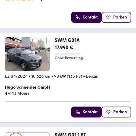
5 Sterne
Kontakt
Parken
SWM G01A
17.990 €
Ohne Bewertung
EZ 04/2024
•
18.626 km
•
98 kW (133 PS)
•
Benzin
Hugo Schneider GmbH
47443 Moers
Kontakt
Parken
SWM G01 1,5T