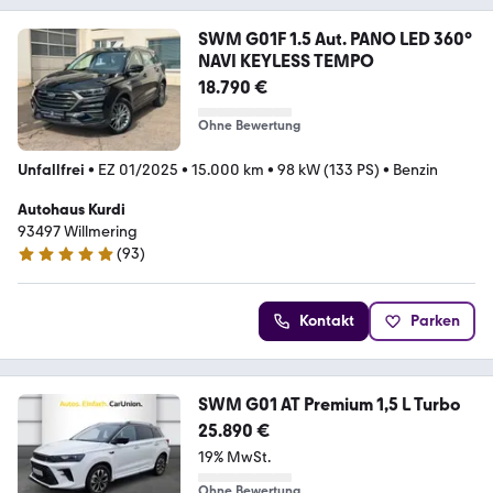
SWM G01F 1.5 Aut. PANO LED 360°
NAVI KEYLESS TEMPO
18.790 €
Ohne Bewertung
Unfallfrei
•
EZ 01/2025
•
15.000 km
•
98 kW (133 PS)
•
Benzin
Autohaus Kurdi
93497 Willmering
(
93
)
4.8 Sterne
Kontakt
Parken
SWM G01 AT Premium 1,5 L Turbo
25.890 €
19% MwSt.
Ohne Bewertung