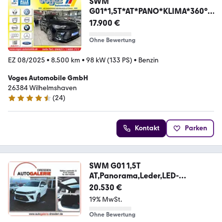
SWM
G01*1,5T*AT*PANO*KLIMA*360°
CAM*NAVI*
17.900 €
Ohne Bewertung
EZ 08/2025
•
8.500 km
•
98 kW (133 PS)
•
Benzin
Voges Automobile GmbH
26384 Wilhelmshaven
(
24
)
4.5 Sterne
Kontakt
Parken
SWM G01 1,5T
AT,Panorama,Leder,LED-
SW,Klima,RFK,Spo
20.530 €
19% MwSt.
Ohne Bewertung