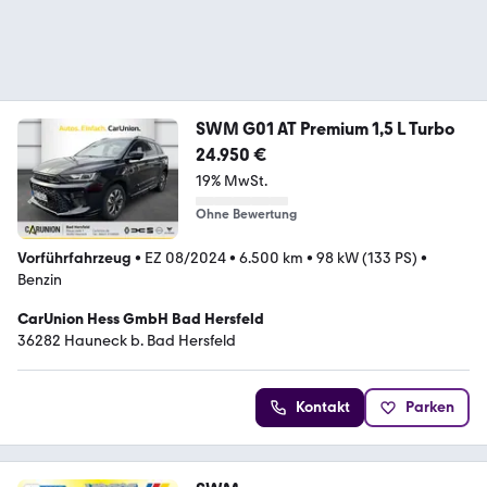
SWM G01 AT Premium 1,5 L Turbo
24.950 €
19% MwSt.
Ohne Bewertung
Vorführfahrzeug
•
EZ 08/2024
•
6.500 km
•
98 kW (133 PS)
•
Benzin
CarUnion Hess GmbH Bad Hersfeld
36282 Hauneck b. Bad Hersfeld
Kontakt
Parken