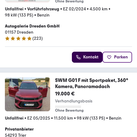
Ohne Bewertung
Unfallfrei
•
Vorführfahrzeug
•
EZ 02/2024
•
4.500 km
•
98 kW (133 PS)
•
Benzin
Autogalerie Dresden GmbH
01157 Dresden
(
223
)
5 Sterne
Kontakt
Parken
SWM G01 F mit Sportpaket, 360°
Kamera, Panoramadach
19.000 €
Verhandlungsbasis
Ohne Bewertung
Unfallfrei
•
EZ 05/2025
•
11.500 km
•
98 kW (133 PS)
•
Benzin
Privatanbieter
54293 Trier