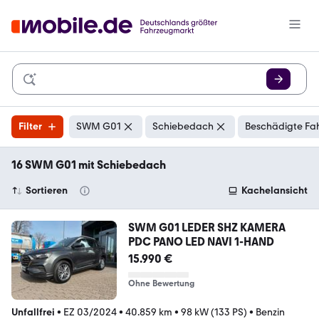
Filter
SWM G01
Schiebedach
Beschädigte Fah
16 SWM G01 mit Schiebedach
Sortieren
Kachelansicht
SWM G01 LEDER SHZ KAMERA
PDC PANO LED NAVI 1-HAND
15.990 €
Ohne Bewertung
Unfallfrei
•
EZ 03/2024
•
40.859 km
•
98 kW (133 PS)
•
Benzin