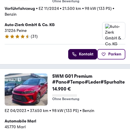
Ohne Bewertung
Vorführfahrzeug
•
EZ 11/2024
•
21.500 km
•
98 kW (133 PS)
•
Benzin
Auto-Zierk GmbH & Co. KG
31226 Peine
(
31
)
4.7 Sterne
Kontakt
Parken
SWM G01 Premium
#Pano#Tempo#Leder#Spurhalte
14.900 €
Ohne Bewertung
EZ 04/2023
•
37.650 km
•
98 kW (133 PS)
•
Benzin
Automobile Marl
45770 ­­­Marl