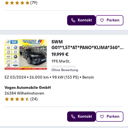
(
79
)
5 Sterne
Kontakt
Parken
SWM
G01*1,5T*AT*PANO*KLIMA*360°
CAM*NAVI*
19.999 €
19% MwSt.
Ohne Bewertung
EZ 03/2024
•
26.000 km
•
98 kW (133 PS)
•
Benzin
Voges Automobile GmbH
26384 Wilhelmshaven
(
24
)
4.5 Sterne
Kontakt
Parken