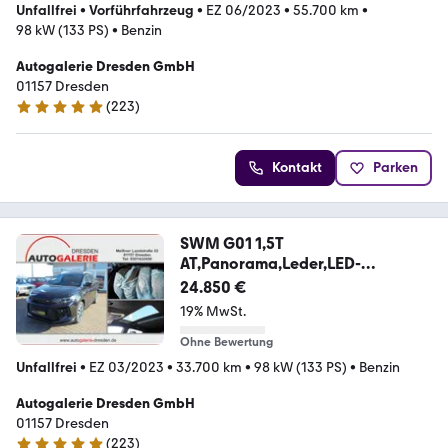
Unfallfrei
•
Vorführfahrzeug
•
EZ 06/2023
•
55.700 km
•
98 kW (133 PS)
•
Benzin
Autogalerie Dresden GmbH
01157 Dresden
(
223
)
5 Sterne
Kontakt
Parken
SWM G01 1,5T
AT,Panorama,Leder,LED-
SW,Klima,RFK,Spo
24.850 €
19% MwSt.
Ohne Bewertung
Unfallfrei
•
EZ 03/2023
•
33.700 km
•
98 kW (133 PS)
•
Benzin
Autogalerie Dresden GmbH
01157 Dresden
(
223
)