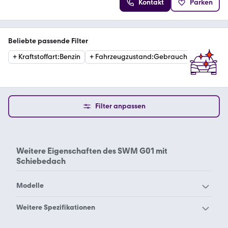
Kontakt
Parken
Beliebte passende Filter
+
Kraftstoffart
:
Benzin
+
Fahrzeugzustand
:
Gebraucht
+
Katego
Filter anpassen
Weitere Eigenschaften des
SWM G01 mit
Schiebedach
Modelle
SWM G01
SWM G03
Weitere Spezifikationen
SWM G05
SWM G01 mit
SWM G01