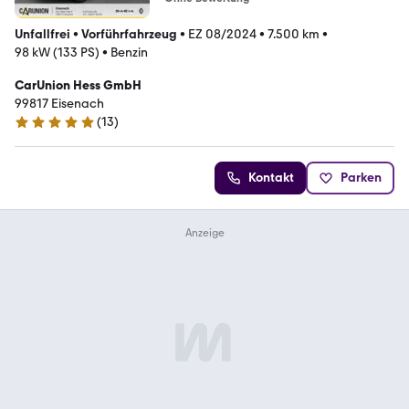
Unfallfrei
•
Vorführfahrzeug
•
EZ 08/2024
•
7.500 km
•
98 kW (133 PS)
•
Benzin
CarUnion Hess GmbH
99817 Eisenach
(
13
)
5 Sterne
Kontakt
Parken