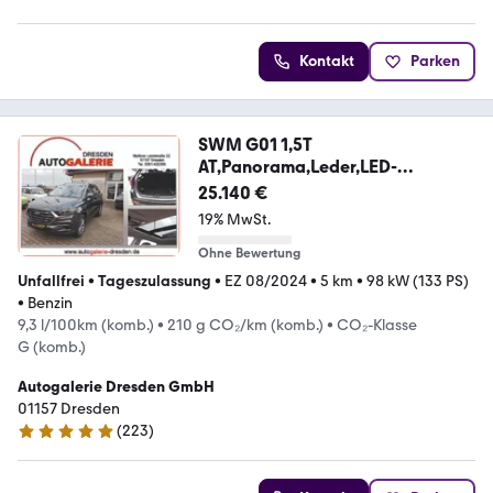
Kontakt
Parken
SWM G01 1,5T
AT,Panorama,Leder,LED-
SW,Klima,RFK,PDC,
25.140 €
19% MwSt.
Ohne Bewertung
Unfallfrei
•
Tageszulassung
•
EZ 08/2024
•
5 km
•
98 kW (133 PS)
•
Benzin
9,3 l/100km (komb.)
•
210 g CO₂/km (komb.)
•
CO₂-Klasse
G (komb.)
Autogalerie Dresden GmbH
01157 Dresden
(
223
)
5 Sterne