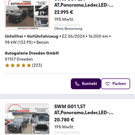
AT,Panorama,Leder,LED-
SW,Klima,RFK,Spo
22.995 €
19% MwSt.
Ohne Bewertung
Unfallfrei
•
Vorführfahrzeug
•
EZ 06/2024
•
16.000 km
•
98 kW (133 PS)
•
Benzin
Autogalerie Dresden GmbH
01157 Dresden
(
223
)
5 Sterne
Kontakt
Parken
SWM G01 1,5T
AT,Panorama,Leder,LED-
SW,Klima,RFK,PDC,
20.780 €
19% MwSt.