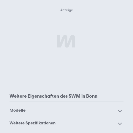
Weitere Eigenschaften des
SWM in Bonn
Modelle
SWM G01
SWM G03
Weitere Spezifikationen
SWM G05